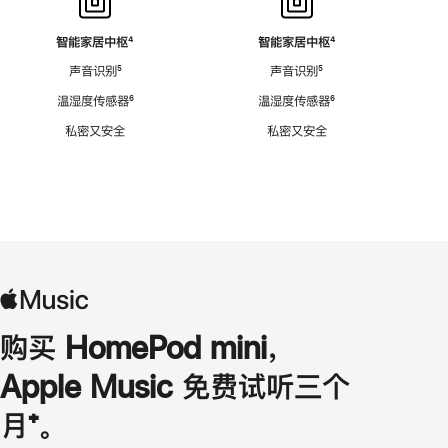
智能家居中枢
脚
⁴
智能家居中枢
脚
⁴
注
注
声音识别
脚
⁵
声音识别
脚
⁵
注
注
温湿度传感器
脚
⁶
温湿度传感器
脚
⁶
注
注
私密又安全
私密又安全
购买 HomePod mini，
Apple Music 免费试听三个
月
脚
⁺。