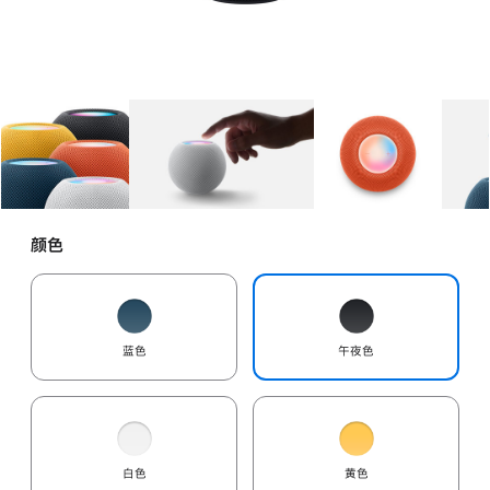
图库
图像
1
图库
图像
2
图库
图像
3
颜色
蓝色
午夜色
白色
黄色