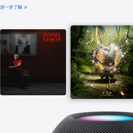
注
进一步了解
Apple
(在
Music
新
窗
口
中
打
开)