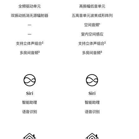
全频驱动单元
高振幅低音单元
双振动抵消无源辐射器
五高音单元波束成形阵列
—
空间音频
脚
¹
注
—
室内空间感应
支持立体声组合
脚
²
支持立体声组合
脚
²
注
注
多房间音频
脚
³
多房间音频
脚
³
注
注
Siri
Siri
智能助理
智能助理
语音识别
语音识别