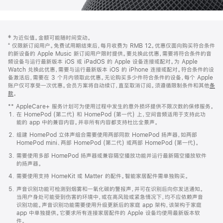
网
脚
‡ 为近似值。金额可能随时间变动。
注
页
⁺ 仅限新订阅用户。免费试用期结束后，每月收费为 RMB 12。优惠仅面向购买符合条件
页
的新设备的 Apple Music 新订阅用户限时提供。要兑换此优惠，需要将符合条件的音
频设备与运行最新版本 iOS 或 iPadOS 的 Apple 设备连接或配对。为 Apple
脚
Watch 兑换此优惠，需要与运行最新版本 iOS 的 iPhone 连接或配对。符合条件的设
备激活后，需要在 3 个月内领取此优惠。无论购买多少件符合条件的设备，每个 Apple
账户仅可享受一次优惠。会员方案将自动续订，直至取消订阅。须遵循限制条件和其他
条
款
。
(在
新
** AppleCare+ 服务计划可为使用过程中发生的意外损坏提供不限次数的保修服务。
窗
在 HomePod (第二代) 和 HomePod (第一代) 上，空间音频适用于支持此功
口
能的 app 中的兼容内容。并非所有内容都支持杜比全景声。
中
打
组建 HomePod 立体声组合需要使用两部同款 HomePod 扬声器，如两部
开)
HomePod mini、两部 HomePod (第二代) 或两部 HomePod (第一代)。
需要使用多部 HomePod 扬声器或兼容隔空播放功能并运行最新隔空播放软件
的扬声器。
需要使用支持 HomeKit 或 Matter 的配件。智能家居配件需单独购买。
声音识别功能可检测到烟雾和一氧化碳的警报声，并可在识别后向你发送通知。
当用户身处可能受到伤害的环境中，或在高风险或紧急情况下，均不应依赖声音
识别功能。声音识别功能需要使用升级更新后的家庭 app 架构，该架构于家庭
app 中单独提供。它要求所有连接家居配件的 Apple 设备均使用最新版本软
件。