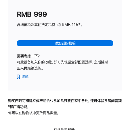
划
(适
RMB 999
用
于
含增值税及其他法定税费：约 RMB 115‡。
HomeP
mini)
添加到购物袋
需要考虑一下？
将此设备加入你的收藏，即可先保留全部配置选择，之后随时
回来再继续选购。
收藏
购买两只可组建立体声组合
脚
²；多加几只放在家中各处，还可体验多‍房‍间音频
脚
³和广播功能。
注
注
你可以在购物袋中更改商品数量。
获得购买帮助，