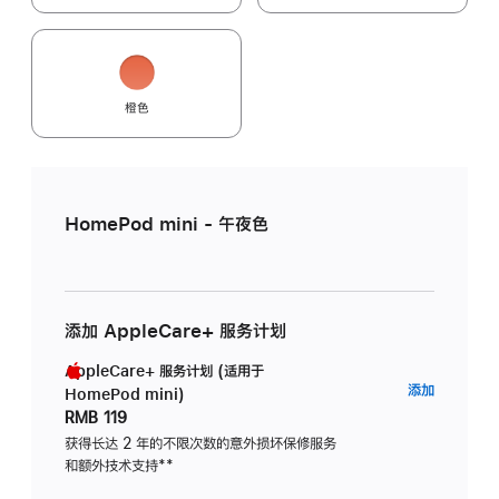
橙色
HomePod mini - 午夜色
添加 AppleCare+ 服务计划
AppleCare+ 服务计划 (适用于
AppleC
添加
HomePod mini)
服
RMB 119
务
获得长达 2 年的不限次数的意外损坏保修服务
和额外技术支持
脚
**
计
注