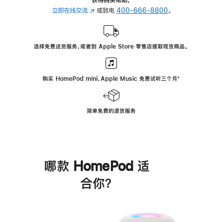
立即在线交流
(在
或致电
400-666-8800
。
新
窗
口
选择免费送货服务，或者到 Apple Store 零售店提取现货商品。
中
打
开)
购买 HomePod mini，Apple Music 免费试听三个月
脚
⁺
注
简单免费的退货服务
哪款 HomePod 适
合你？
进
一
步