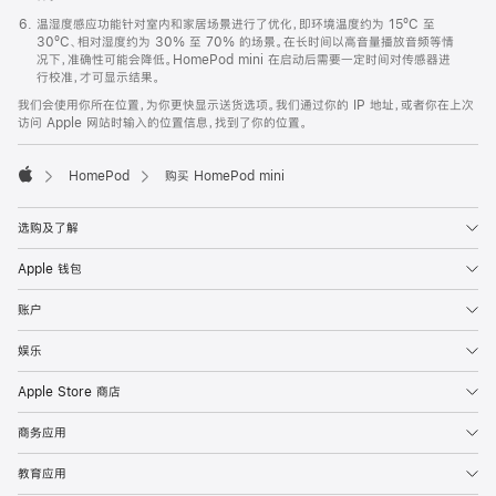
温湿度感应功能针对室内和家居场景进行了优化，即环境温度约为 15ºC 至
30ºC、相对湿度约为 30% 至 70% 的场景。在长时间以高音量播放音频等情
况下，准确性可能会降低。HomePod mini 在启动后需要一定时间对传感器进
行校准，才可显示结果。
我们会使用你所在位置，为你更快显示送货选项。我们通过你的 IP 地址，或者你在上次
访问 Apple 网站时输入的位置信息，找到了你的位置。
HomePod
购买 HomePod mini
Apple
选购及了解
Apple 钱包
账户
娱乐
Apple Store 商店
商务应用
教育应用