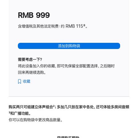
划
(适
RMB 999
用
于
含增值税及其他法定税费：约 RMB 115‡。
HomeP
mini)
添加到购物袋
需要考虑一下？
将此设备加入你的收藏，即可先保留全部配置选择，之后随时
回来再继续选购。
收藏
购买两只可组建立体声组合
脚
²；多加几只放在家中各处，还可体验多‍房‍间音频
脚
³和广播功能。
注
注
你可以在购物袋中更改商品数量。
获得购买帮助，