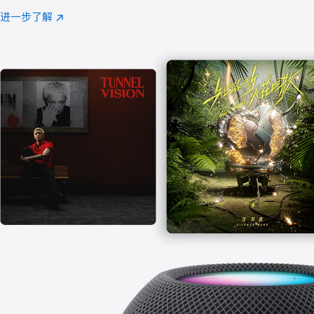
注
进一步了解
Apple
(在
Music
新
窗
口
中
打
开)