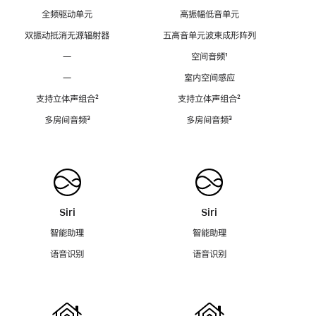
全频驱动单元
高振幅低音单元
双振动抵消无源辐射器
五高音单元波束成形阵列
—
空间音频
脚
¹
注
—
室内空间感应
支持立体声组合
脚
²
支持立体声组合
脚
²
注
注
多房间音频
脚
³
多房间音频
脚
³
注
注
Siri
Siri
智能助理
智能助理
语音识别
语音识别