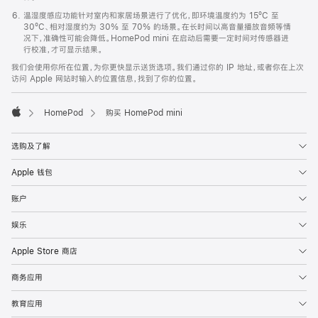
温湿度感应功能针对室内和家居场景进行了优化，即环境温度约为 15ºC 至
30ºC、相对湿度约为 30% 至 70% 的场景。在长时间以高音量播放音频等情
况下，准确性可能会降低。HomePod mini 在启动后需要一定时间对传感器进
行校准，才可显示结果。
我们会使用你所在位置，为你更快显示送货选项。我们通过你的 IP 地址，或者你在上次
访问 Apple 网站时输入的位置信息，找到了你的位置。
HomePod
购买 HomePod mini
Apple
选购及了解
Apple 钱包
账户
娱乐
Apple Store 商店
商务应用
教育应用