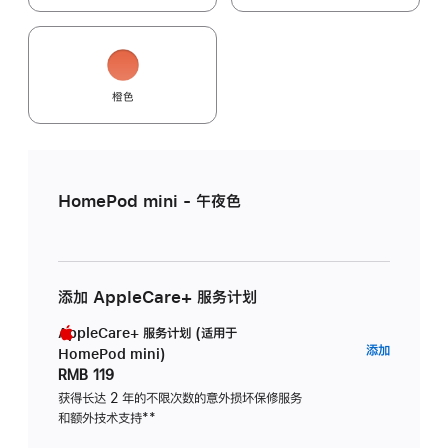
橙色
HomePod mini - 午夜色
添加 AppleCare+ 服务计划
AppleCare+ 服务计划 (适用于
AppleC
添加
HomePod mini)
服
RMB 119
务
获得长达 2 年的不限次数的意外损坏保修服务
和额外技术支持
脚
**
计
注