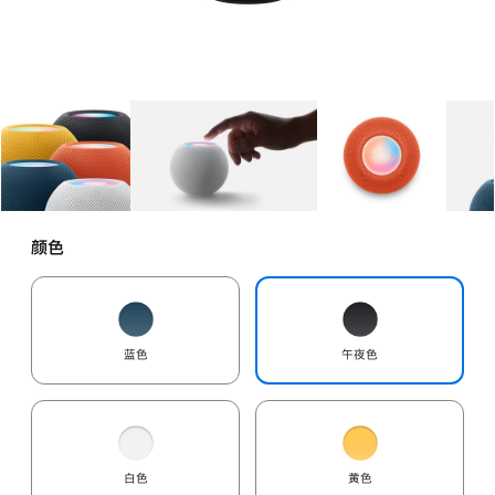
图库
图像
1
图库
图像
2
图库
图像
3
颜色
蓝色
午夜色
白色
黄色