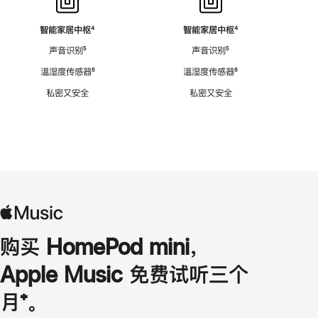
智能家居中枢
脚
⁴
智能家居中枢
脚
⁴
注
注
声音识别
脚
⁵
声音识别
脚
⁵
注
注
温湿度传感器
脚
⁶
温湿度传感器
脚
⁶
注
注
私密又安全
私密又安全
购买 HomePod mini，
Apple Music 免费试听三个
月
脚
⁺。