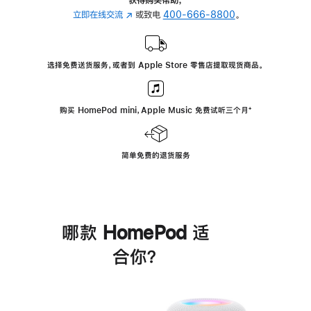
立即在线交流
(在
或致电
400-666-8800
。
新
窗
口
选择免费送货服务，或者到 Apple Store 零售店提取现货商品。
中
打
开)
购买 HomePod mini，Apple Music 免费试听三个月
脚
⁺
注
简单免费的退货服务
哪款 HomePod 适
合你？
进
一
步