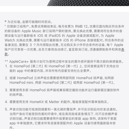
网
脚
‡ 为近似值。金额可能随时间变动。
注
页
⁺ 仅限新订阅用户。免费试用期结束后，每月收费为 RMB 12。优惠仅面向购买符合条件
页
的新设备的 Apple Music 新订阅用户限时提供。要兑换此优惠，需要将符合条件的音
频设备与运行最新版本 iOS 或 iPadOS 的 Apple 设备连接或配对。为 Apple
脚
Watch 兑换此优惠，需要与运行最新版本 iOS 的 iPhone 连接或配对。符合条件的设
备激活后，需要在 3 个月内领取此优惠。无论购买多少件符合条件的设备，每个 Apple
账户仅可享受一次优惠。会员方案将自动续订，直至取消订阅。须遵循限制条件和其他
条
款
。
(在
新
** AppleCare+ 服务计划可为使用过程中发生的意外损坏提供不限次数的保修服务。
窗
在 HomePod (第二代) 和 HomePod (第一代) 上，空间音频适用于支持此功
口
能的 app 中的兼容内容。并非所有内容都支持杜比全景声。
中
打
组建 HomePod 立体声组合需要使用两部同款 HomePod 扬声器，如两部
开)
HomePod mini、两部 HomePod (第二代) 或两部 HomePod (第一代)。
需要使用多部 HomePod 扬声器或兼容隔空播放功能并运行最新隔空播放软件
的扬声器。
需要使用支持 HomeKit 或 Matter 的配件。智能家居配件需单独购买。
声音识别功能可检测到烟雾和一氧化碳的警报声，并可在识别后向你发送通知。
当用户身处可能受到伤害的环境中，或在高风险或紧急情况下，均不应依赖声音
识别功能。声音识别功能需要使用升级更新后的家庭 app 架构，该架构于家庭
app 中单独提供。它要求所有连接家居配件的 Apple 设备均使用最新版本软
件。