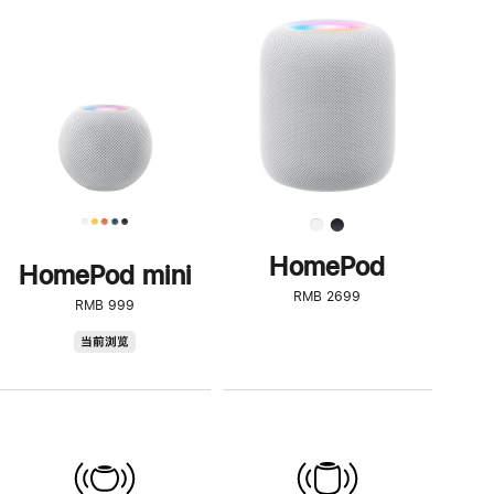
一
步
了
解
HomePod<
HomePod
HomePod mini
RMB 2699
RMB 999
HomePod
当前浏览
mini