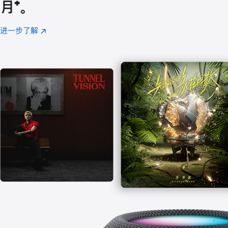
月
脚
⁺。
注
进一步了解
Apple
(在
Music
新
窗
口
中
打
开)