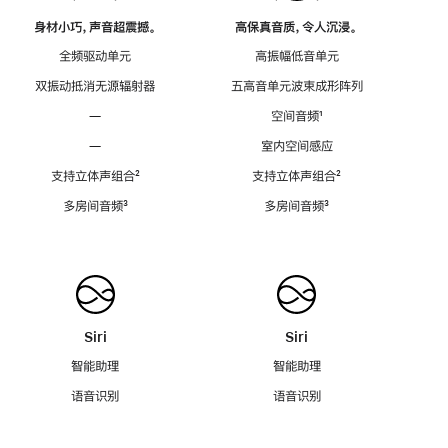
身材小巧，声音超震撼。
高保真音质，令人沉浸。
全频驱动单元
高振幅低音单元
双振动抵消无源辐射器
五高音单元波束成形阵列
—
空间音频
脚
¹
注
—
室内空间感应
支持立体声组合
脚
²
支持立体声组合
脚
²
注
注
多房间音频
脚
³
多房间音频
脚
³
注
注
Siri
Siri
智能助理
智能助理
语音识别
语音识别