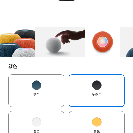
图库
图像
1
图库
图像
2
图库
图像
3
颜色
蓝色
午夜色
白色
黄色