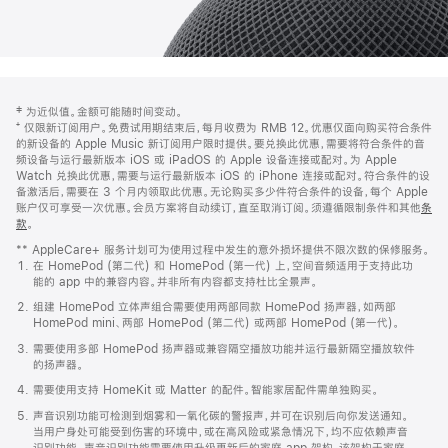
网
脚
‡ 为近似值。金额可能随时间变动。
注
页
⁺ 仅限新订阅用户。免费试用期结束后，每月收费为 RMB 12。优惠仅面向购买符合条件
页
的新设备的 Apple Music 新订阅用户限时提供。要兑换此优惠，需要将符合条件的音
频设备与运行最新版本 iOS 或 iPadOS 的 Apple 设备连接或配对。为 Apple
脚
Watch 兑换此优惠，需要与运行最新版本 iOS 的 iPhone 连接或配对。符合条件的设
备激活后，需要在 3 个月内领取此优惠。无论购买多少件符合条件的设备，每个 Apple
账户仅可享受一次优惠。会员方案将自动续订，直至取消订阅。须遵循限制条件和其他
条
款
。
(在
新
** AppleCare+ 服务计划可为使用过程中发生的意外损坏提供不限次数的保修服务。
窗
在 HomePod (第二代) 和 HomePod (第一代) 上，空间音频适用于支持此功
口
能的 app 中的兼容内容。并非所有内容都支持杜比全景声。
中
打
组建 HomePod 立体声组合需要使用两部同款 HomePod 扬声器，如两部
开)
HomePod mini、两部 HomePod (第二代) 或两部 HomePod (第一代)。
需要使用多部 HomePod 扬声器或兼容隔空播放功能并运行最新隔空播放软件
的扬声器。
需要使用支持 HomeKit 或 Matter 的配件。智能家居配件需单独购买。
声音识别功能可检测到烟雾和一氧化碳的警报声，并可在识别后向你发送通知。
当用户身处可能受到伤害的环境中，或在高风险或紧急情况下，均不应依赖声音
识别功能。声音识别功能需要使用升级更新后的家庭 app 架构，该架构于家庭