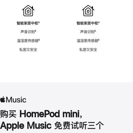
智能家居中枢
脚
⁴
智能家居中枢
脚
⁴
注
注
声音识别
脚
⁵
声音识别
脚
⁵
注
注
温湿度传感器
脚
⁶
温湿度传感器
脚
⁶
注
注
私密又安全
私密又安全
购买 HomePod mini，
Apple Music 免费试听三个