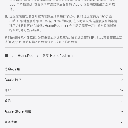
app 中单独提供。它要求所有连接家居配件的 Apple 设备均使用最新版本软
件。
温湿度感应功能针对室内和家居场景进行了优化，即环境温度约为 15ºC 至
30ºC、相对湿度约为 30% 至 70% 的场景。在长时间以高音量播放音频等情
况下，准确性可能会降低。HomePod mini 在启动后需要一定时间对传感器进
行校准，才可显示结果。
我们会使用你所在位置，为你更快显示送货选项。我们通过你的 IP 地址，或者你在上次
访问 Apple 网站时输入的位置信息，找到了你的位置。
HomePod
购买 HomePod mini
Apple
选购及了解
Apple 钱包
账户
娱乐
Apple Store 商店
商务应用