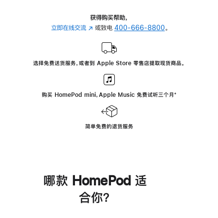
获得购买帮助，
立即在线交流
(在
或致电
400-666-8800
。
新
窗
口
选择免费送货服务，或者到 Apple Store 零售店提取现货商品。
中
打
开)
购买 HomePod mini，Apple Music 免费试听三个月
脚
⁺
注
简单免费的退货服务
哪款 HomePod 适
合你？
进