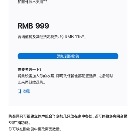
和额外技术支持
脚
**
计
注
划
(适
RMB 999
用
于
含增值税及其他法定税费：约 RMB 115‡。
HomeP
mini)
添加到购物袋
需要考虑一下？
将此设备加入你的收藏，即可先保留全部配置选择，之后随时
回来再继续选购。
收藏
购买两只可组建立体声组合
脚
²；多加几只放在家中各处，还可体验多‍房‍间音频
脚
³和广播功能。
注
注
你可以在购物袋中更改商品数量。