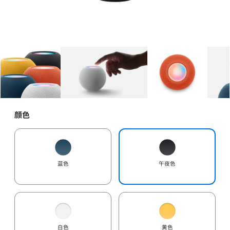
图库
图像
1
图库
图像
2
图库
图像
3
颜色
蓝色
午夜色
白色
黄色