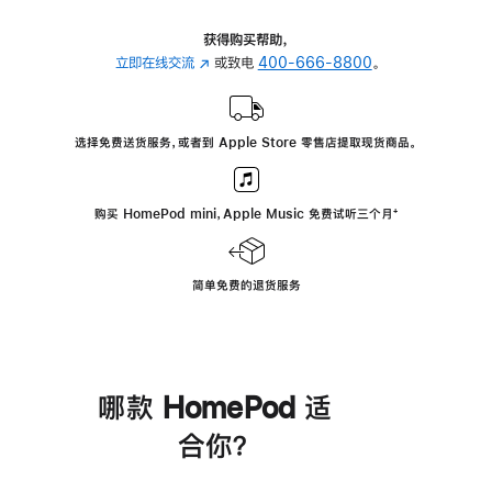
获得购买帮助，
立即在线交流
(在
或致电
400-666-8800
。
新
窗
口
选择免费送货服务，或者到 Apple Store 零售店提取现货商品。
中
打
开)
购买 HomePod mini，Apple Music 免费试听三个月
脚
⁺
注
简单免费的退货服务
哪款 HomePod 适
合你？
进