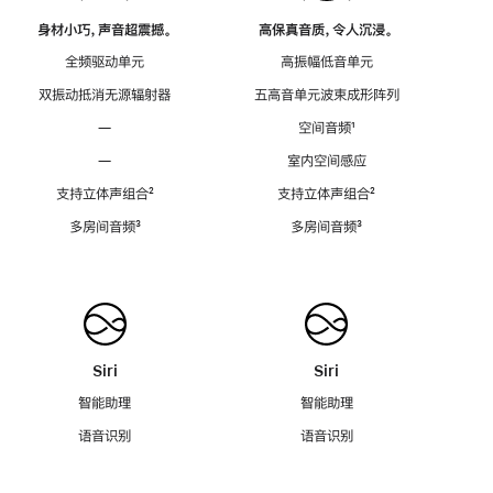
身材小巧，声音超震撼。
高保真音质，令人沉浸。
全频驱动单元
高振幅低音单元
双振动抵消无源辐射器
五高音单元波束成形阵列
—
空间音频
脚
¹
注
—
室内空间感应
支持立体声组合
脚
²
支持立体声组合
脚
²
注
注
多房间音频
脚
³
多房间音频
脚
³
注
注
Siri
Siri
智能助理
智能助理
语音识别
语音识别