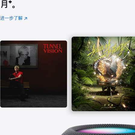
月
脚
⁺。
注
进一步了解
Apple
(在
Music
新
窗
口
中
打
开)