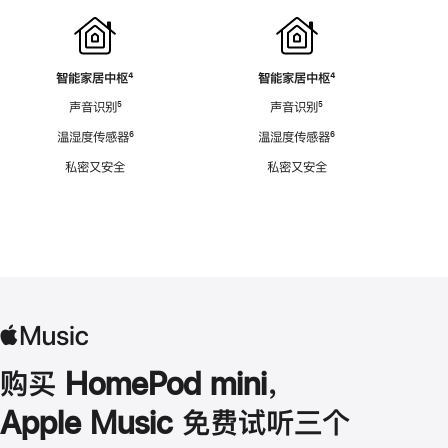
智能家居中枢
脚
⁴
智能家居中枢
脚
⁴
注
注
声音识别
脚
⁵
声音识别
脚
⁵
注
注
温湿度传感器
脚
⁶
温湿度传感器
脚
⁶
注
注
私密又安全
私密又安全
购买 HomePod mini，
Apple Music 免费试听三个