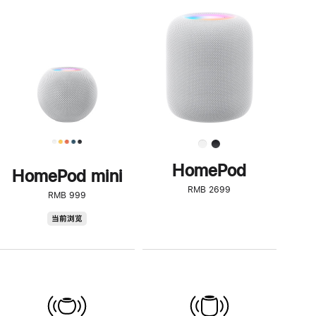
一
步
了
解
HomePod<
HomePod
HomePod mini
RMB 2699
RMB 999
HomePod
当前浏览
mini