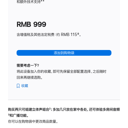
和额外技术支持
脚
**
计
注
划
(适
RMB 999
用
于
含增值税及其他法定税费：约 RMB 115‡。
HomeP
mini)
添加到购物袋
需要考虑一下？
将此设备加入你的收藏，即可先保留全部配置选择，之后随时
回来再继续选购。
收藏
购买两只可组建立体声组合
脚
²；多加几只放在家中各处，还可体验多‍房‍间音频
脚
³和广播功能。
注
注
你可以在购物袋中更改商品数量。