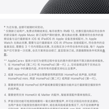
网
脚
‡ 为近似值。金额可能随时间变动。
注
页
⁺ 仅限新订阅用户。免费试用期结束后，每月收费为 RMB 12。优惠仅面向购买符合条件
页
的新设备的 Apple Music 新订阅用户限时提供。要兑换此优惠，需要将符合条件的音
频设备与运行最新版本 iOS 或 iPadOS 的 Apple 设备连接或配对。为 Apple
脚
Watch 兑换此优惠，需要与运行最新版本 iOS 的 iPhone 连接或配对。符合条件的设
备激活后，需要在 3 个月内领取此优惠。无论购买多少件符合条件的设备，每个 Apple
账户仅可享受一次优惠。会员方案将自动续订，直至取消订阅。须遵循限制条件和其他
条
款
。
(在
新
** AppleCare+ 服务计划可为使用过程中发生的意外损坏提供不限次数的保修服务。
窗
在 HomePod (第二代) 和 HomePod (第一代) 上，空间音频适用于支持此功
口
能的 app 中的兼容内容。并非所有内容都支持杜比全景声。
中
打
组建 HomePod 立体声组合需要使用两部同款 HomePod 扬声器，如两部
开)
HomePod mini、两部 HomePod (第二代) 或两部 HomePod (第一代)。
需要使用多部 HomePod 扬声器或兼容隔空播放功能并运行最新隔空播放软件
的扬声器。
需要使用支持 HomeKit 或 Matter 的配件。智能家居配件需单独购买。
声音识别功能可检测到烟雾和一氧化碳的警报声，并可在识别后向你发送通知。
当用户身处可能受到伤害的环境中，或在高风险或紧急情况下，均不应依赖声音
识别功能。声音识别功能需要使用升级更新后的家庭 app 架构，该架构于家庭