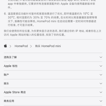
app 中单独提供。它要求所有连接家居配件的 Apple 设备均使用最新版本软
件。
温湿度感应功能针对室内和家居场景进行了优化，即环境温度约为 15ºC 至
30ºC、相对湿度约为 30% 至 70% 的场景。在长时间以高音量播放音频等情
况下，准确性可能会降低。HomePod mini 在启动后需要一定时间对传感器进
行校准，才可显示结果。
我们会使用你所在位置，为你更快显示送货选项。我们通过你的 IP 地址，或者你在上次
访问 Apple 网站时输入的位置信息，找到了你的位置。
HomePod
购买 HomePod mini
Apple
选购及了解
Apple 钱包
账户
娱乐
Apple Store 商店
商务应用