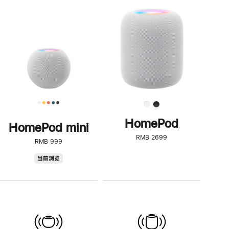
一
步
了
解
HomePod<
HomePod
HomePod mini
RMB 2699
RMB 999
HomePod
当前浏览
mini