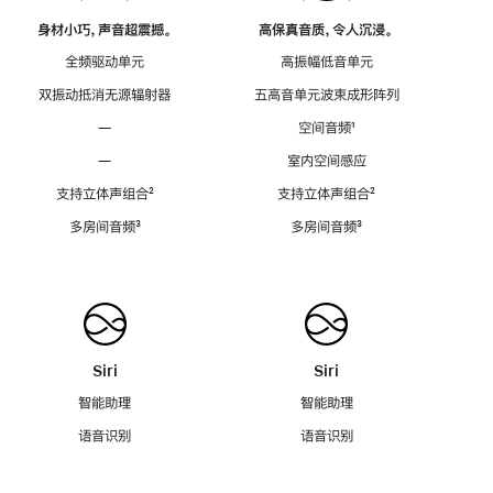
身材小巧，声音超震撼。
高保真音质，令人沉浸。
全频驱动单元
高振幅低音单元
双振动抵消无源辐射器
五高音单元波束成形阵列
—
空间音频
脚
¹
注
—
室内空间感应
支持立体声组合
脚
²
支持立体声组合
脚
²
注
注
多房间音频
脚
³
多房间音频
脚
³
注
注
Siri
Siri
智能助理
智能助理
语音识别
语音识别