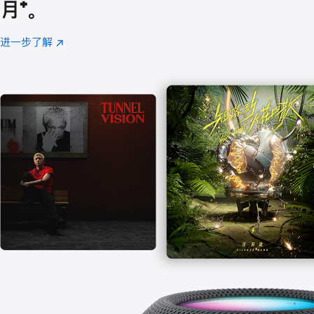
月
脚
⁺。
注
进一步了解
Apple
(在
Music
新
窗
口
中
打
开)