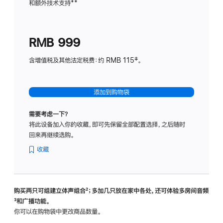
和额外技术支持
脚
**
计
注
划
(适
RMB 999
用
于
含增值税及其他法定税费：约 RMB 115‡。
HomeP
mini)
添加到购物袋
需要考虑一下？
将此设备加入你的收藏，即可先保留全部配置选择，之后随时
回来再继续选购。
收藏
购买两只可组建立体声组合
脚
²；多加几只放在家中各处，还可体验多‍房‍间音频
脚
³和广播功能。
注
注
你可以在购物袋中更改商品数量。