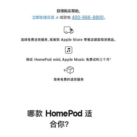
获得购买帮助，
立即在线交流
(在
或致电
400-666-8800
。
新
窗
口
选择免费送货服务，或者到 Apple Store 零售店提取现货商品。
中
打
开)
购买 HomePod mini，Apple Music 免费试听三个月
脚
⁺
注
简单免费的退货服务
哪款 HomePod 适
合你？
进