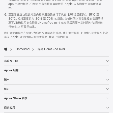
app 中单独提供。它要求所有连接家居配件的 Apple 设备均使用最新版本软
件。
温湿度感应功能针对室内和家居场景进行了优化，即环境温度约为 15ºC 至
30ºC、相对湿度约为 30% 至 70% 的场景。在长时间以高音量播放音频等情
况下，准确性可能会降低。HomePod mini 在启动后需要一定时间对传感器进
行校准，才可显示结果。
我们会使用你所在位置，为你更快显示送货选项。我们通过你的 IP 地址，或者你在上次
访问 Apple 网站时输入的位置信息，找到了你的位置。
HomePod
购买 HomePod mini
Apple
选购及了解
Apple 钱包
账户
娱乐
Apple Store 商店
商务应用