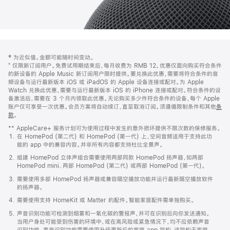
网
脚
‡ 为近似值。金额可能随时间变动。
注
页
⁺ 仅限新订阅用户。免费试用期结束后，每月收费为 RMB 12。优惠仅面向购买符合条件
页
的新设备的 Apple Music 新订阅用户限时提供。要兑换此优惠，需要将符合条件的音
频设备与运行最新版本 iOS 或 iPadOS 的 Apple 设备连接或配对。为 Apple
脚
Watch 兑换此优惠，需要与运行最新版本 iOS 的 iPhone 连接或配对。符合条件的设
备激活后，需要在 3 个月内领取此优惠。无论购买多少件符合条件的设备，每个 Apple
账户仅可享受一次优惠。会员方案将自动续订，直至取消订阅。须遵循限制条件和其他
条
款
。
(在
新
** AppleCare+ 服务计划可为使用过程中发生的意外损坏提供不限次数的保修服务。
窗
在 HomePod (第二代) 和 HomePod (第一代) 上，空间音频适用于支持此功
口
能的 app 中的兼容内容。并非所有内容都支持杜比全景声。
中
打
组建 HomePod 立体声组合需要使用两部同款 HomePod 扬声器，如两部
开)
HomePod mini、两部 HomePod (第二代) 或两部 HomePod (第一代)。
需要使用多部 HomePod 扬声器或兼容隔空播放功能并运行最新隔空播放软件
的扬声器。
需要使用支持 HomeKit 或 Matter 的配件。智能家居配件需单独购买。
声音识别功能可检测到烟雾和一氧化碳的警报声，并可在识别后向你发送通知。
当用户身处可能受到伤害的环境中，或在高风险或紧急情况下，均不应依赖声音
识别功能。声音识别功能需要使用升级更新后的家庭 app 架构，该架构于家庭