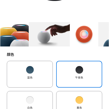
图库
图像
1
图库
图像
2
图库
图像
3
颜色
蓝色
午夜色
白色
黄色