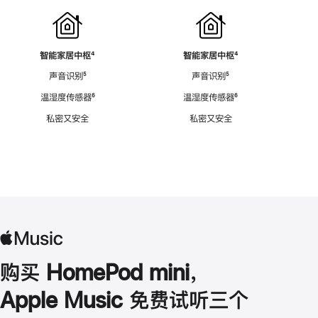
智能家居中枢
脚
⁴
智能家居中枢
脚
⁴
注
注
声音识别
脚
⁵
声音识别
脚
⁵
注
注
温湿度传感器
脚
⁶
温湿度传感器
脚
⁶
注
注
私密又安全
私密又安全
购买 HomePod mini，
Apple Music 免费试听三个