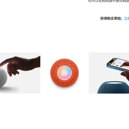
你可以在购物袋中更改商品
获得购买帮助，
立
图库
图像
2
图库
图像
3
图