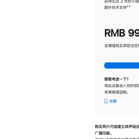
获得长达 2 年的不
额外技术支持
脚
**
注
RMB 9
含增值税及其他法定税费
需要考虑一下？
将此设备加入你的收
来再继续选购。
收藏
购买两只可组建立体声组
广播功能。