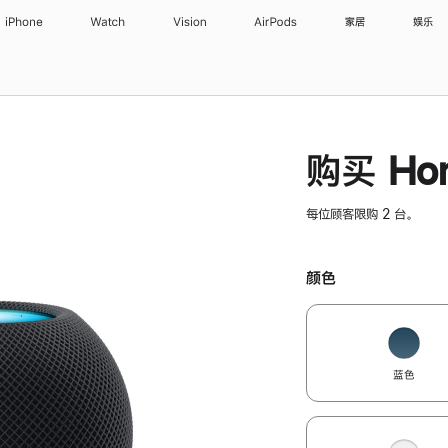
iPhone
Watch
Vision
AirPods
家居
娱乐
购买 Hom
每位顾客限购 2 台。
颜色
蓝色