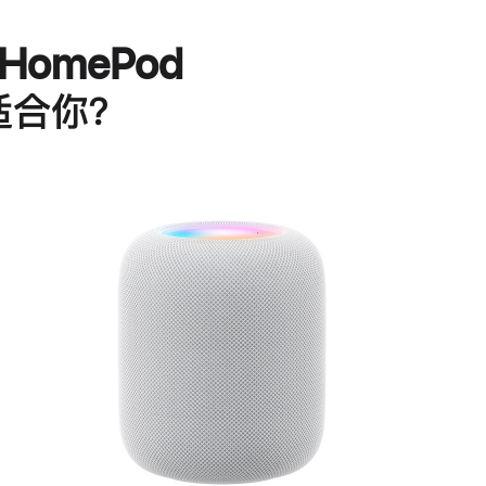
HomePod
适合你？
进
一
步
了
解
HomePod<