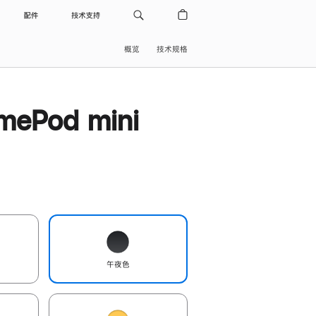
配件
技术支持
概览
技术规格
ePod mini
午夜色