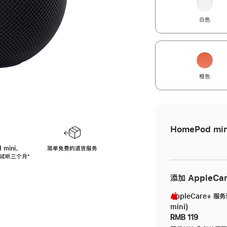
白色
橙色
HomePod min
 mini，
简单免费的退货服务
免费试听三个月
脚
⁺
注
添加 AppleCa
AppleCare+ 服
mini)
RMB 119