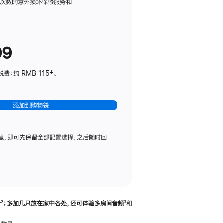
务
限次数的意外损坏保修服务和
计
划
(适
99
用
于
：约 RMB 115‡。
HomePod
mini)
添加到购物袋
藏，即可先保留全部配置选择，之后随时回
合
脚
²；多加几只放在家中各处，还可体验多‍房‍间音频
脚
³和
注
注