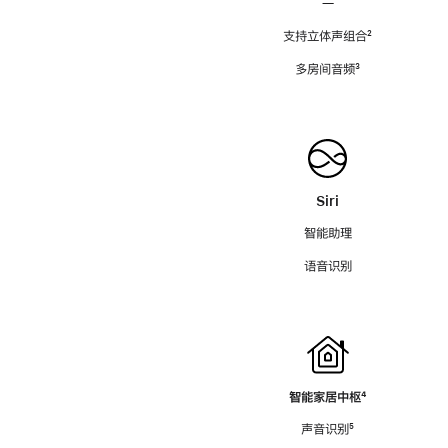
—
支持立体声组合
脚
²
注
多房间音频
脚
³
注
Siri
智能助理
语音识别
智能家居中枢
脚
⁴
注
声音识别
脚
⁵