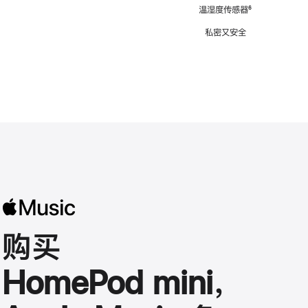
注
温湿度传感器
脚
⁶
注
私密又安全
购买
HomePod mini，