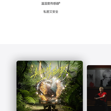
注
温湿度传感器
脚
⁶
注
私密又安全