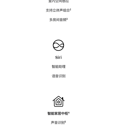
室内空间感应
支持立体声组合
脚
²
注
多房间音频
脚
³
注
Siri
智能助理
语音识别
智能家居中枢
脚
⁴
注
声音识别
脚
⁵