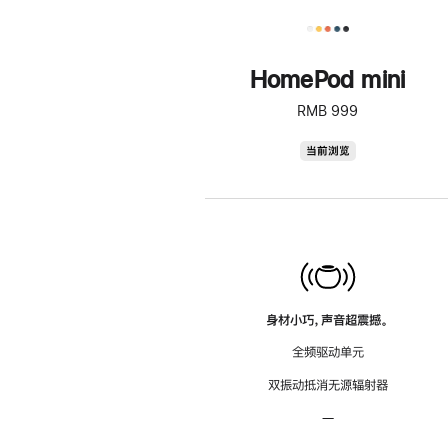
HomePod mini
RMB 999
HomePod
当前浏览
mini
身材小巧，声音超震撼。
全频驱动单元
双振动抵消无源辐射器
—