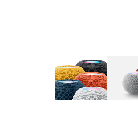
图库
图像
1