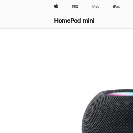
Apple
商店
Mac
iPad
HomePod mini
购
买
HomePod mini