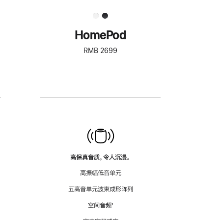
HomePod
RMB 2699
高保真音质，令人沉浸。
高振幅低音单元
五高音单元波束成形阵列
空间音频
脚
¹
注