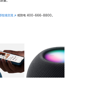
数量。
即在线交流
(在
或致电
400-666-8800。
新
窗
口
中
打
开)
库
图像
4
图库
图像
5