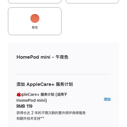
橙色
HomePod mini - 午夜色
添加 AppleCare+ 服务计划
AppleCare+ 服务计划 (适用于
AppleC
添加
HomePod mini)
服
RMB 119
务
获得长达 2 年的不限次数的意外损坏保修服务
和额外技术支持
脚
**
计
注