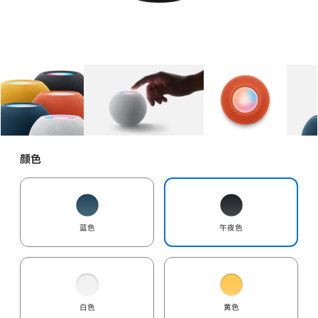
图库
图像
1
图库
图像
2
图库
图像
3
颜色
蓝色
午夜色
白色
黄色