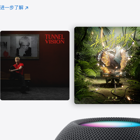
注
进一步了解
Apple
(在
Music
新
窗
口
中
打
开)