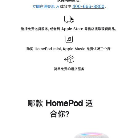
立即在线交流
(在
或致电
400-666-8800
。
新
窗
口
选择免费送货服务，或者到 Apple Store 零售店提取现货商品。
中
打
开)
购买 HomePod mini，Apple Music 免费试听三个月
脚
⁺
注
简单免费的退货服务
哪款 HomePod 适
合你？
进
一
步