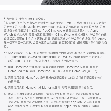
网
脚
‡ 为近似值。金额可能随时间变动。
注
页
⁺ 仅限新订阅用户。免费试用期结束后，每月收费为 RMB 12。优惠仅面向购买符合条件
页
的新设备的 Apple Music 新订阅用户限时提供。要兑换此优惠，需要将符合条件的音
频设备与运行最新版本 iOS 或 iPadOS 的 Apple 设备连接或配对。为 Apple
脚
Watch 兑换此优惠，需要与运行最新版本 iOS 的 iPhone 连接或配对。符合条件的设
备激活后，需要在 3 个月内领取此优惠。无论购买多少件符合条件的设备，每个 Apple
账户仅可享受一次优惠。会员方案将自动续订，直至取消订阅。须遵循限制条件和其他
条
款
。
(在
新
** AppleCare+ 服务计划可为使用过程中发生的意外损坏提供不限次数的保修服务。
窗
在 HomePod (第二代) 和 HomePod (第一代) 上，空间音频适用于支持此功
口
能的 app 中的兼容内容。并非所有内容都支持杜比全景声。
中
打
组建 HomePod 立体声组合需要使用两部同款 HomePod 扬声器，如两部
开)
HomePod mini、两部 HomePod (第二代) 或两部 HomePod (第一代)。
需要使用多部 HomePod 扬声器或兼容隔空播放功能并运行最新隔空播放软件
的扬声器。
需要使用支持 HomeKit 或 Matter 的配件。智能家居配件需单独购买。
声音识别功能可检测到烟雾和一氧化碳的警报声，并可在识别后向你发送通知。
当用户身处可能受到伤害的环境中，或在高风险或紧急情况下，均不应依赖声音
识别功能。声音识别功能需要使用升级更新后的家庭 app 架构，该架构于家庭
app 中单独提供。它要求所有连接家居配件的 Apple 设备均使用最新版本软
件。