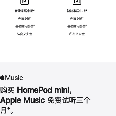
智能家居中枢
脚
⁴
智能家居中枢
脚
⁴
注
注
声音识别
脚
⁵
声音识别
脚
⁵
注
注
温湿度传感器
脚
⁶
温湿度传感器
脚
⁶
注
注
私密又安全
私密又安全
购买 HomePod mini，
Apple Music 免费试听三个
月
脚
⁺。