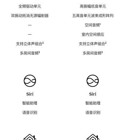
全频驱动单元
高振幅低音单元
双振动抵消无源辐射器
五高音单元波束成形阵列
—
空间音频
脚
¹
注
—
室内空间感应
支持立体声组合
脚
²
支持立体声组合
脚
²
注
注
多房间音频
脚
³
多房间音频
脚
³
注
注
Siri
Siri
智能助理
智能助理
语音识别
语音识别