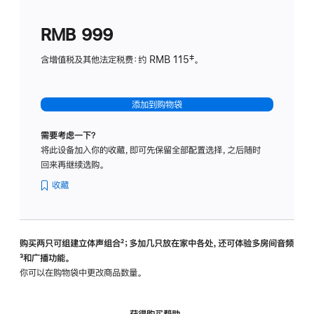
划
(适
RMB 999
用
于
含增值税及其他法定税费：约 RMB 115‡。
HomeP
mini)
添加到购物袋
需要考虑一下？
将此设备加入你的收藏，即可先保留全部配置选择，之后随时
回来再继续选购。
收藏
购买两只可组建立体声组合
脚
²；多加几只放在家中各处，还可体验多‍房‍间音频
脚
³和广播功能。
注
注
你可以在购物袋中更改商品数量。
获得购买帮助，