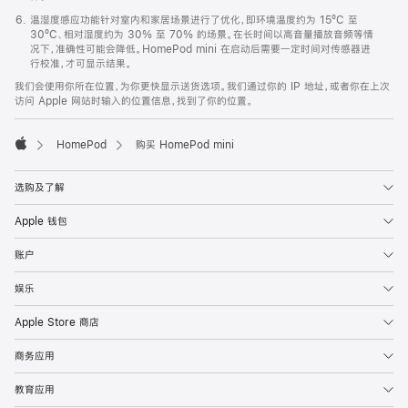
温湿度感应功能针对室内和家居场景进行了优化，即环境温度约为 15ºC 至
30ºC、相对湿度约为 30% 至 70% 的场景。在长时间以高音量播放音频等情
况下，准确性可能会降低。HomePod mini 在启动后需要一定时间对传感器进
行校准，才可显示结果。
我们会使用你所在位置，为你更快显示送货选项。我们通过你的 IP 地址，或者你在上次
访问 Apple 网站时输入的位置信息，找到了你的位置。
HomePod
购买 HomePod mini
Apple
选购及了解
Apple 钱包
账户
娱乐
Apple Store 商店
商务应用
教育应用