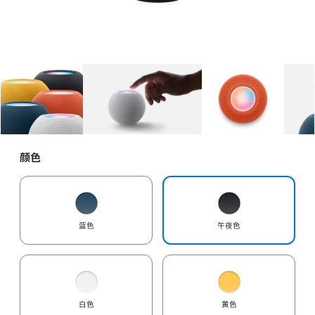
图库
图像
1
图库
图像
2
图库
图像
3
颜色
蓝色
午夜色
白色
黄色