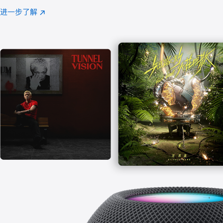
注
进一步了解
Apple
(在
Music
新
窗
口
中
打
开)