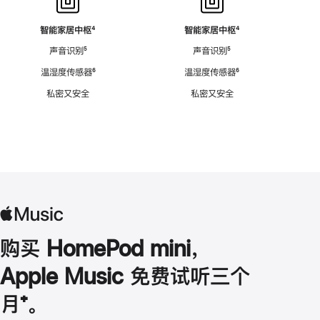
智能家居中枢
脚
⁴
智能家居中枢
脚
⁴
注
注
声音识别
脚
⁵
声音识别
脚
⁵
注
注
温湿度传感器
脚
⁶
温湿度传感器
脚
⁶
注
注
私密又安全
私密又安全
购买 HomePod mini，
Apple Music 免费试听三个
月
脚
⁺。