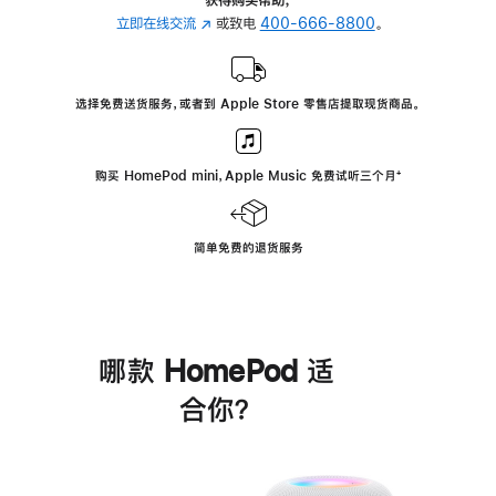
立即在线交流
(在
或致电
400-666-8800
。
新
窗
口
选择免费送货服务，或者到 Apple Store 零售店提取现货商品。
中
打
开)
购买 HomePod mini，Apple Music 免费试听三个月
脚
⁺
注
简单免费的退货服务
哪款 HomePod 适
合你？
进
一
步