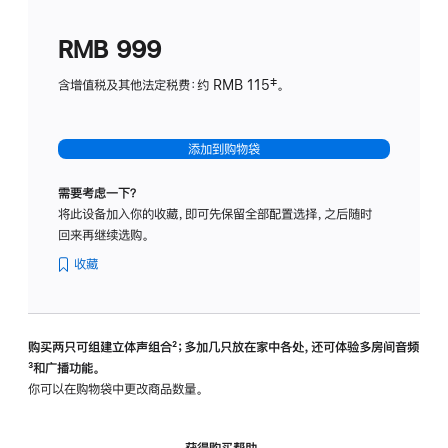
划
(适
RMB 999
用
于
含增值税及其他法定税费：约 RMB 115‡。
HomeP
mini)
添加到购物袋
需要考虑一下？
将此设备加入你的收藏，即可先保留全部配置选择，之后随时
回来再继续选购。
收藏
购买两只可组建立体声组合
脚
²；多加几只放在家中各处，还可体验多‍房‍间音频
脚
³和广播功能。
注
注
你可以在购物袋中更改商品数量。
获得购买帮助，