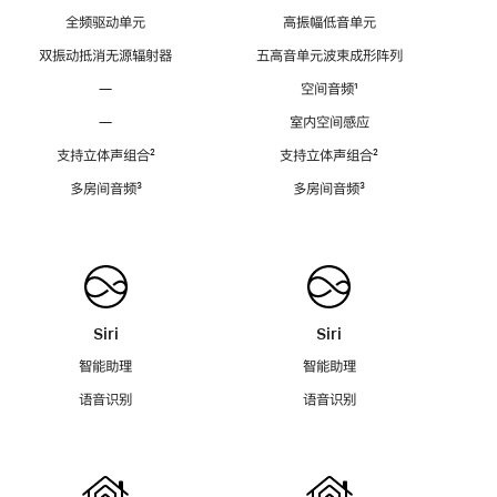
全频驱动单元
高振幅低音单元
双振动抵消无源辐射器
五高音单元波束成形阵列
—
空间音频
脚
¹
注
—
室内空间感应
支持立体声组合
脚
²
支持立体声组合
脚
²
注
注
多房间音频
脚
³
多房间音频
脚
³
注
注
Siri
Siri
智能助理
智能助理
语音识别
语音识别