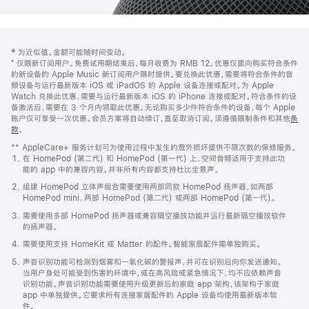
网
脚
‡ 为近似值。金额可能随时间变动。
注
页
⁺ 仅限新订阅用户。免费试用期结束后，每月收费为 RMB 12。优惠仅面向购买符合条件
页
的新设备的 Apple Music 新订阅用户限时提供。要兑换此优惠，需要将符合条件的音
频设备与运行最新版本 iOS 或 iPadOS 的 Apple 设备连接或配对。为 Apple
脚
Watch 兑换此优惠，需要与运行最新版本 iOS 的 iPhone 连接或配对。符合条件的设
备激活后，需要在 3 个月内领取此优惠。无论购买多少件符合条件的设备，每个 Apple
账户仅可享受一次优惠。会员方案将自动续订，直至取消订阅。须遵循限制条件和其他
条
款
。
(在
新
** AppleCare+ 服务计划可为使用过程中发生的意外损坏提供不限次数的保修服务。
窗
在 HomePod (第二代) 和 HomePod (第一代) 上，空间音频适用于支持此功
口
能的 app 中的兼容内容。并非所有内容都支持杜比全景声。
中
打
组建 HomePod 立体声组合需要使用两部同款 HomePod 扬声器，如两部
开)
HomePod mini、两部 HomePod (第二代) 或两部 HomePod (第一代)。
需要使用多部 HomePod 扬声器或兼容隔空播放功能并运行最新隔空播放软件
的扬声器。
需要使用支持 HomeKit 或 Matter 的配件。智能家居配件需单独购买。
声音识别功能可检测到烟雾和一氧化碳的警报声，并可在识别后向你发送通知。
当用户身处可能受到伤害的环境中，或在高风险或紧急情况下，均不应依赖声音
识别功能。声音识别功能需要使用升级更新后的家庭 app 架构，该架构于家庭
app 中单独提供。它要求所有连接家居配件的 Apple 设备均使用最新版本软
件。