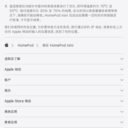
温湿度感应功能针对室内和家居场景进行了优化，即环境温度约为 15ºC 至
30ºC、相对湿度约为 30% 至 70% 的场景。在长时间以高音量播放音频等情
况下，准确性可能会降低。HomePod mini 在启动后需要一定时间对传感器进
行校准，才可显示结果。
我们会使用你所在位置，为你更快显示送货选项。我们通过你的 IP 地址，或者你在上次
访问 Apple 网站时输入的位置信息，找到了你的位置。
HomePod
购买 HomePod mini
Apple
选购及了解
Apple 钱包
账户
娱乐
Apple Store 商店
商务应用
教育应用