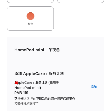
橙色
HomePod mini - 午夜色
添加 AppleCare+ 服务计划
AppleCare+ 服务计划 (适用于
AppleC
添加
HomePod mini)
服
RMB 119
务
获得长达 2 年的不限次数的意外损坏保修服务
和额外技术支持
脚
**
计
注