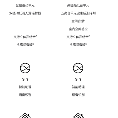
全频驱动单元
高振幅低音单元
双振动抵消无源辐射器
五高音单元波束成形阵列
—
空间音频
脚
¹
注
—
室内空间感应
支持立体声组合
脚
²
支持立体声组合
脚
²
注
注
多房间音频
脚
³
多房间音频
脚
³
注
注
Siri
Siri
智能助理
智能助理
语音识别
语音识别