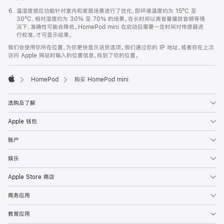
温湿度感应功能针对室内和家居场景进行了优化，即环境温度约为 15ºC 至
30ºC、相对湿度约为 30% 至 70% 的场景。在长时间以高音量播放音频等情
况下，准确性可能会降低。HomePod mini 在启动后需要一定时间对传感器进
行校准，才可显示结果。
我们会使用你所在位置，为你更快显示送货选项。我们通过你的 IP 地址，或者你在上次
访问 Apple 网站时输入的位置信息，找到了你的位置。
HomePod
购买 HomePod mini
Apple
选购及了解
Apple 钱包
账户
娱乐
Apple Store 商店
商务应用
教育应用