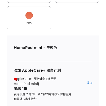
橙色
HomePod mini - 午夜色
添加 AppleCare+ 服务计划
AppleCare+ 服务计划 (适用于
AppleC
添加
HomePod mini)
服
RMB 119
务
获得长达 2 年的不限次数的意外损坏保修服务
和额外技术支持
脚
**
计
注