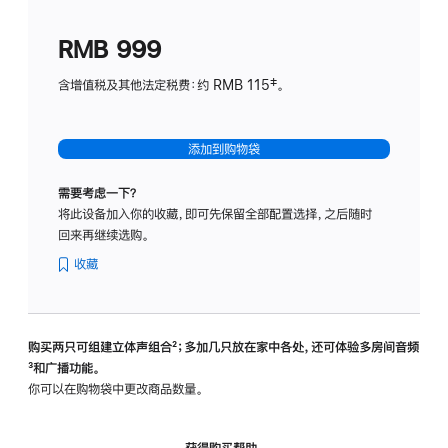
划
(适
RMB 999
用
于
含增值税及其他法定税费：约 RMB 115‡。
HomeP
mini)
添加到购物袋
需要考虑一下？
将此设备加入你的收藏，即可先保留全部配置选择，之后随时
回来再继续选购。
收藏
购买两只可组建立体声组合
脚
²；多加几只放在家中各处，还可体验多‍房‍间音频
脚
³和广播功能。
注
注
你可以在购物袋中更改商品数量。
获得购买帮助，