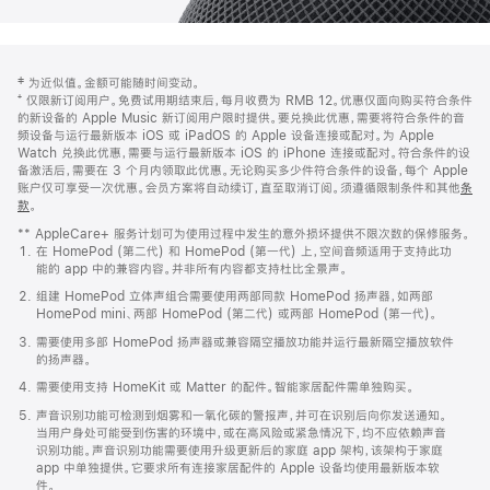
网
脚
‡ 为近似值。金额可能随时间变动。
注
页
⁺ 仅限新订阅用户。免费试用期结束后，每月收费为 RMB 12。优惠仅面向购买符合条件
页
的新设备的 Apple Music 新订阅用户限时提供。要兑换此优惠，需要将符合条件的音
频设备与运行最新版本 iOS 或 iPadOS 的 Apple 设备连接或配对。为 Apple
脚
Watch 兑换此优惠，需要与运行最新版本 iOS 的 iPhone 连接或配对。符合条件的设
备激活后，需要在 3 个月内领取此优惠。无论购买多少件符合条件的设备，每个 Apple
账户仅可享受一次优惠。会员方案将自动续订，直至取消订阅。须遵循限制条件和其他
条
款
。
(在
新
** AppleCare+ 服务计划可为使用过程中发生的意外损坏提供不限次数的保修服务。
窗
在 HomePod (第二代) 和 HomePod (第一代) 上，空间音频适用于支持此功
口
能的 app 中的兼容内容。并非所有内容都支持杜比全景声。
中
打
组建 HomePod 立体声组合需要使用两部同款 HomePod 扬声器，如两部
开)
HomePod mini、两部 HomePod (第二代) 或两部 HomePod (第一代)。
需要使用多部 HomePod 扬声器或兼容隔空播放功能并运行最新隔空播放软件
的扬声器。
需要使用支持 HomeKit 或 Matter 的配件。智能家居配件需单独购买。
声音识别功能可检测到烟雾和一氧化碳的警报声，并可在识别后向你发送通知。
当用户身处可能受到伤害的环境中，或在高风险或紧急情况下，均不应依赖声音
识别功能。声音识别功能需要使用升级更新后的家庭 app 架构，该架构于家庭
app 中单独提供。它要求所有连接家居配件的 Apple 设备均使用最新版本软
件。