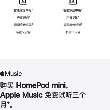
智能家居中枢
脚
⁴
智能家居中枢
脚
⁴
注
注
声音识别
脚
⁵
声音识别
脚
⁵
注
注
温湿度传感器
脚
⁶
温湿度传感器
脚
⁶
注
注
私密又安全
私密又安全
购买 HomePod mini，
Apple Music 免费试听三个
月
脚
⁺。