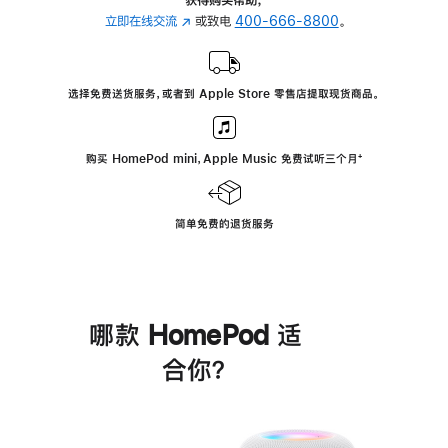
立即在线交流
(在
或致电
400-666-8800
。
新
窗
口
选择免费送货服务，或者到 Apple Store 零售店提取现货商品。
中
打
开)
购买 HomePod mini，Apple Music 免费试听三个月
脚
⁺
注
简单免费的退货服务
哪款 HomePod 适
合你？
进
一
步