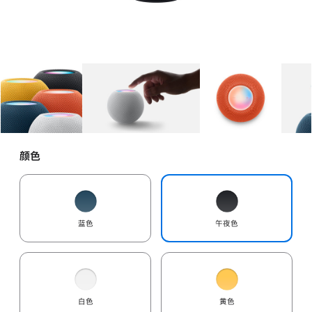
图库
图像
1
图库
图像
2
图库
图像
3
颜色
蓝色
午夜色
白色
黄色