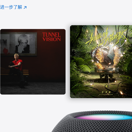
注
进一步了解
Apple
(在
Music
新
窗
口
中
打
开)