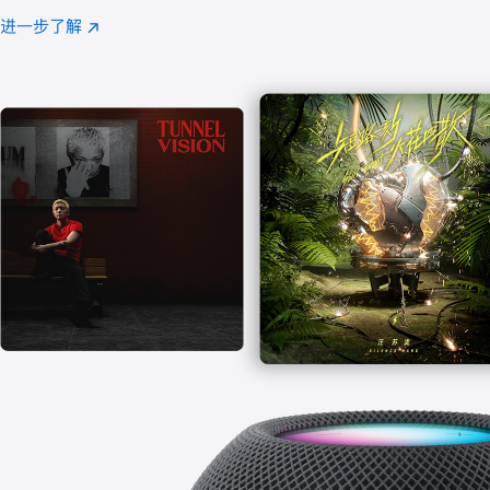
注
进一步了解
Apple
(在
Music
新
窗
口
中
打
开)