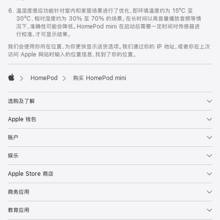
温湿度感应功能针对室内和家居场景进行了优化，即环境温度约为 15ºC 至
30ºC、相对湿度约为 30% 至 70% 的场景。在长时间以高音量播放音频等情
况下，准确性可能会降低。HomePod mini 在启动后需要一定时间对传感器进
行校准，才可显示结果。
我们会使用你所在位置，为你更快显示送货选项。我们通过你的 IP 地址，或者你在上次
访问 Apple 网站时输入的位置信息，找到了你的位置。
HomePod
购买 HomePod mini
Apple
选购及了解
Apple 钱包
账户
娱乐
Apple Store 商店
商务应用
教育应用