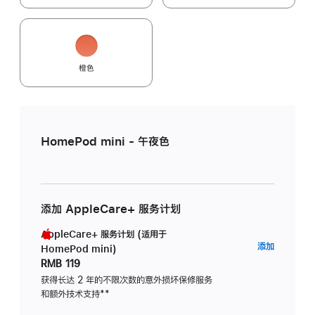
橙色
HomePod mini - 午夜色
添加 AppleCare+ 服务计划
AppleCare+ 服务计划 (适用于
AppleC
添加
HomePod mini)
服
RMB 119
务
获得长达 2 年的不限次数的意外损坏保修服务
和额外技术支持
脚
**
计
注