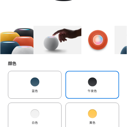
图库
图像
1
图库
图像
2
图库
图像
3
颜色
蓝色
午夜色
白色
黄色