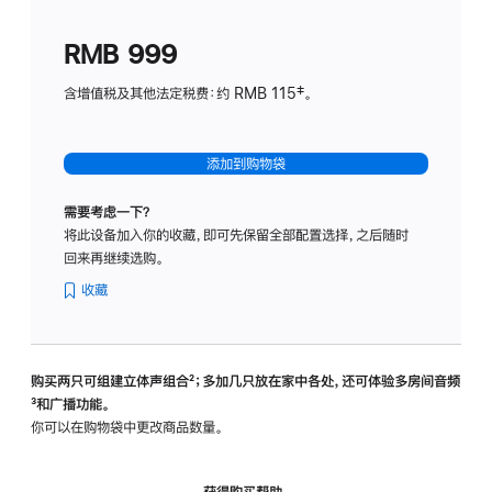
划
(适
RMB 999
用
于
含增值税及其他法定税费：约 RMB 115‡。
HomeP
mini)
添加到购物袋
需要考虑一下？
将此设备加入你的收藏，即可先保留全部配置选择，之后随时
回来再继续选购。
收藏
购买两只可组建立体声组合
脚
²；多加几只放在家中各处，还可体验多‍房‍间音频
脚
³和广播功能。
注
注
你可以在购物袋中更改商品数量。
获得购买帮助，