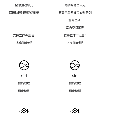
全频驱动单元
高振幅低音单元
双振动抵消无源辐射器
五高音单元波束成形阵列
—
空间音频
脚
¹
注
—
室内空间感应
支持立体声组合
脚
²
支持立体声组合
脚
²
注
注
多房间音频
脚
³
多房间音频
脚
³
注
注
Siri
Siri
智能助理
智能助理
语音识别
语音识别