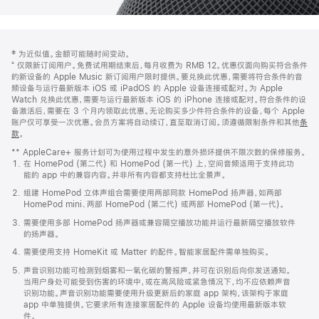
网
脚
‡ 为近似值。金额可能随时间变动。
注
页
⁺ 仅限新订阅用户。免费试用期结束后，每月收费为 RMB 12。优惠仅面向购买符合条件
页
的新设备的 Apple Music 新订阅用户限时提供。要兑换此优惠，需要将符合条件的音
频设备与运行最新版本 iOS 或 iPadOS 的 Apple 设备连接或配对。为 Apple
脚
Watch 兑换此优惠，需要与运行最新版本 iOS 的 iPhone 连接或配对。符合条件的设
备激活后，需要在 3 个月内领取此优惠。无论购买多少件符合条件的设备，每个 Apple
账户仅可享受一次优惠。会员方案将自动续订，直至取消订阅。须遵循限制条件和其他
条
款
。
(在
新
** AppleCare+ 服务计划可为使用过程中发生的意外损坏提供不限次数的保修服务。
窗
在 HomePod (第二代) 和 HomePod (第一代) 上，空间音频适用于支持此功
口
能的 app 中的兼容内容。并非所有内容都支持杜比全景声。
中
打
组建 HomePod 立体声组合需要使用两部同款 HomePod 扬声器，如两部
开)
HomePod mini、两部 HomePod (第二代) 或两部 HomePod (第一代)。
需要使用多部 HomePod 扬声器或兼容隔空播放功能并运行最新隔空播放软件
的扬声器。
需要使用支持 HomeKit 或 Matter 的配件。智能家居配件需单独购买。
声音识别功能可检测到烟雾和一氧化碳的警报声，并可在识别后向你发送通知。
当用户身处可能受到伤害的环境中，或在高风险或紧急情况下，均不应依赖声音
识别功能。声音识别功能需要使用升级更新后的家庭 app 架构，该架构于家庭
app 中单独提供。它要求所有连接家居配件的 Apple 设备均使用最新版本软
件。