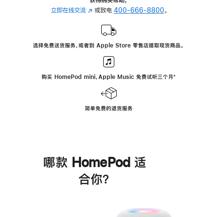
立即在线交流
(在
或致电
400-666-8800
。
新
窗
口
选择免费送货服务，或者到 Apple Store 零售店提取现货商品。
中
打
开)
购买 HomePod mini，Apple Music 免费试听三个月
脚
⁺
注
简单免费的退货服务
哪款 HomePod 适
合你？
进
一
步