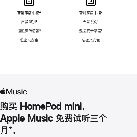
智能家居中枢
脚
⁴
智能家居中枢
脚
⁴
注
注
声音识别
脚
⁵
声音识别
脚
⁵
注
注
温湿度传感器
脚
⁶
温湿度传感器
脚
⁶
注
注
私密又安全
私密又安全
购买 HomePod mini，
Apple Music 免费试听三个
月
脚
⁺。