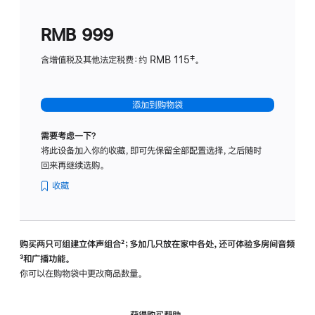
划
(适
RMB 999
用
于
含增值税及其他法定税费：约 RMB 115‡。
HomeP
mini)
添加到购物袋
需要考虑一下？
将此设备加入你的收藏，即可先保留全部配置选择，之后随时
回来再继续选购。
收藏
购买两只可组建立体声组合
脚
²；多加几只放在家中各处，还可体验多‍房‍间音频
脚
³和广播功能。
注
注
你可以在购物袋中更改商品数量。
获得购买帮助，