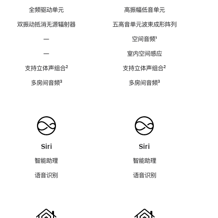
全频驱动单元
高振幅低音单元
双振动抵消无源辐射器
五高音单元波束成形阵列
—
空间音频
脚
¹
注
—
室内空间感应
支持立体声组合
脚
²
支持立体声组合
脚
²
注
注
多房间音频
脚
³
多房间音频
脚
³
注
注
Siri
Siri
智能助理
智能助理
语音识别
语音识别