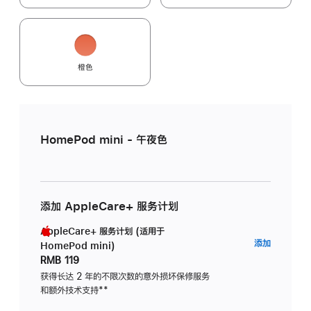
橙色
HomePod mini - 午夜色
添加 AppleCare+ 服务计划
AppleCare+ 服务计划 (适用于
AppleC
添加
HomePod mini)
服
RMB 119
务
获得长达 2 年的不限次数的意外损坏保修服务
和额外技术支持
脚
**
计
注