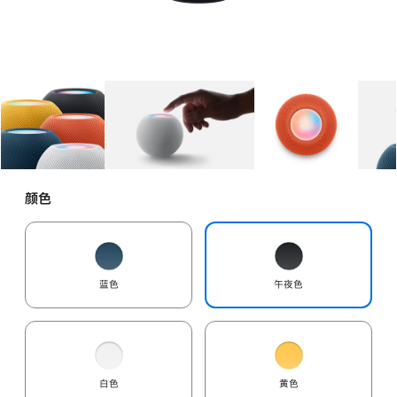
图库
图像
1
图库
图像
2
图库
图像
3
颜色
蓝色
午夜色
白色
黄色