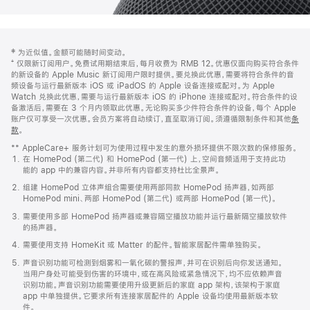
网
脚
‡ 为近似值。金额可能随时间变动。
注
页
⁺ 仅限新订阅用户。免费试用期结束后，每月收费为 RMB 12。优惠仅面向购买符合条件
页
的新设备的 Apple Music 新订阅用户限时提供。要兑换此优惠，需要将符合条件的音
频设备与运行最新版本 iOS 或 iPadOS 的 Apple 设备连接或配对。为 Apple
脚
Watch 兑换此优惠，需要与运行最新版本 iOS 的 iPhone 连接或配对。符合条件的设
备激活后，需要在 3 个月内领取此优惠。无论购买多少件符合条件的设备，每个 Apple
账户仅可享受一次优惠。会员方案将自动续订，直至取消订阅。须遵循限制条件和其他
条
款
。
(在
新
** AppleCare+ 服务计划可为使用过程中发生的意外损坏提供不限次数的保修服务。
窗
在 HomePod (第二代) 和 HomePod (第一代) 上，空间音频适用于支持此功
口
能的 app 中的兼容内容。并非所有内容都支持杜比全景声。
中
打
组建 HomePod 立体声组合需要使用两部同款 HomePod 扬声器，如两部
开)
HomePod mini、两部 HomePod (第二代) 或两部 HomePod (第一代)。
需要使用多部 HomePod 扬声器或兼容隔空播放功能并运行最新隔空播放软件
的扬声器。
需要使用支持 HomeKit 或 Matter 的配件。智能家居配件需单独购买。
声音识别功能可检测到烟雾和一氧化碳的警报声，并可在识别后向你发送通知。
当用户身处可能受到伤害的环境中，或在高风险或紧急情况下，均不应依赖声音
识别功能。声音识别功能需要使用升级更新后的家庭 app 架构，该架构于家庭
app 中单独提供。它要求所有连接家居配件的 Apple 设备均使用最新版本软
件。