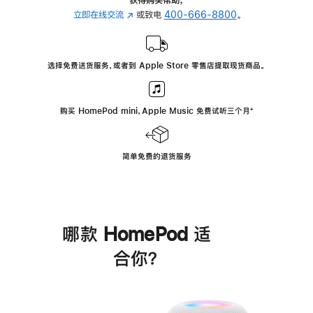
立即在线交流
(在
或致电
400-666-8800
。
新
窗
口
选择免费送货服务，或者到 Apple Store 零售店提取现货商品。
中
打
开)
购买 HomePod mini，Apple Music 免费试听三个月
脚
⁺
注
简单免费的退货服务
哪款 HomePod 适
合你？
进
一
步