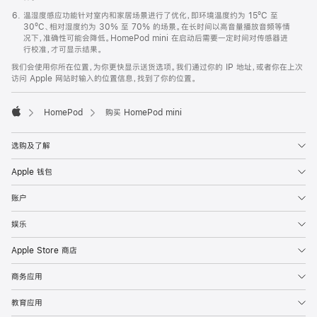
温湿度感应功能针对室内和家居场景进行了优化，即环境温度约为 15ºC 至
30ºC、相对湿度约为 30% 至 70% 的场景。在长时间以高音量播放音频等情
况下，准确性可能会降低。HomePod mini 在启动后需要一定时间对传感器进
行校准，才可显示结果。
我们会使用你所在位置，为你更快显示送货选项。我们通过你的 IP 地址，或者你在上次
访问 Apple 网站时输入的位置信息，找到了你的位置。
HomePod
购买 HomePod mini
Apple
选购及了解
Apple 钱包
账户
娱乐
Apple Store 商店
商务应用
教育应用