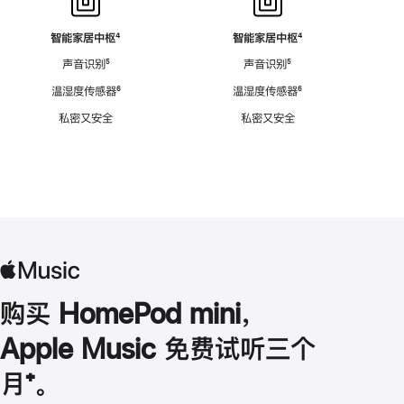
智能家居中枢
脚
⁴
智能家居中枢
脚
⁴
注
注
声音识别
脚
⁵
声音识别
脚
⁵
注
注
温湿度传感器
脚
⁶
温湿度传感器
脚
⁶
注
注
私密又安全
私密又安全
购买 HomePod mini，
Apple Music 免费试听三个
月
脚
⁺。