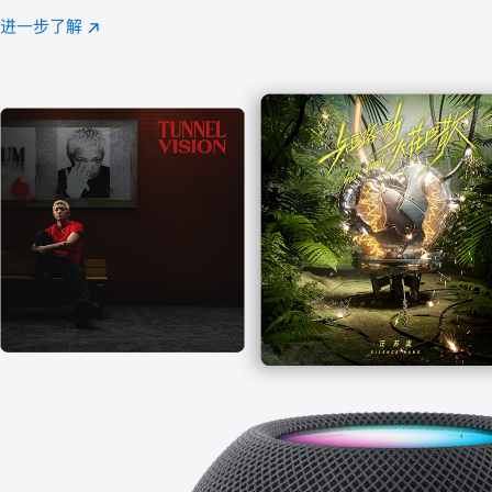
注
进一步了解
Apple
(在
Music
新
窗
口
中
打
开)