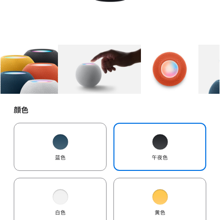
图库
图像
1
图库
图像
2
图库
图像
3
颜色
蓝色
午夜色
白色
黄色