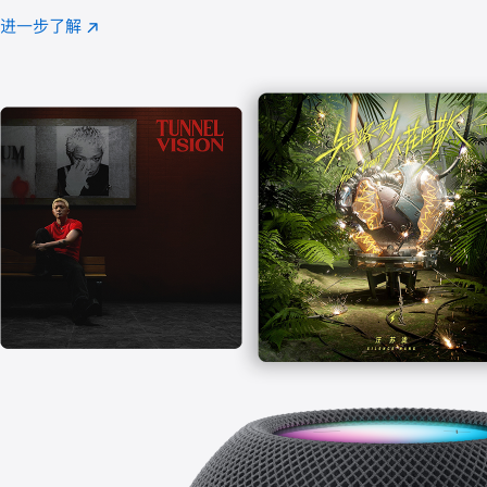
注
进一步了解
Apple
(在
Music
新
窗
口
中
打
开)