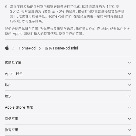
温湿度感应功能针对室内和家居场景进行了优化，即环境温度约为 15ºC 至
30ºC、相对湿度约为 30% 至 70% 的场景。在长时间以高音量播放音频等情
况下，准确性可能会降低。HomePod mini 在启动后需要一定时间对传感器进
行校准，才可显示结果。
我们会使用你所在位置，为你更快显示送货选项。我们通过你的 IP 地址，或者你在上次
访问 Apple 网站时输入的位置信息，找到了你的位置。
HomePod
购买 HomePod mini
Apple
选购及了解
Apple 钱包
账户
娱乐
Apple Store 商店
商务应用
教育应用