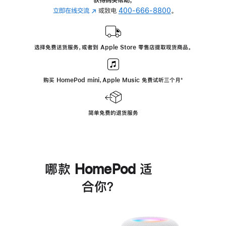
立即在线交流
(在
或致电
400-666-8800
。
新
窗
口
选择免费送货服务，或者到 Apple Store 零售店提取现货商品。
中
打
开)
购买 HomePod mini，Apple Music 免费试听三个月
脚
⁺
注
简单免费的退货服务
哪款 HomePod 适
合你？
进
一
步