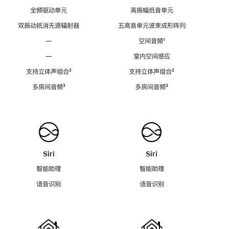
全频驱动单元
高振幅低音单元
双振动抵消无源辐射器
五高音单元波束成形阵列
—
空间音频
脚
¹
注
—
室内空间感应
支持立体声组合
脚
²
支持立体声组合
脚
²
注
注
多房间音频
脚
³
多房间音频
脚
³
注
注
Siri
Siri
智能助理
智能助理
语音识别
语音识别