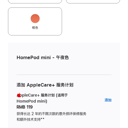
橙色
HomePod mini - 午夜色
添加 AppleCare+ 服务计划
AppleCare+ 服务计划 (适用于
AppleC
添加
HomePod mini)
服
RMB 119
务
获得长达 2 年的不限次数的意外损坏保修服务
和额外技术支持
脚
**
计
注