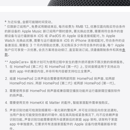
网
脚
‡ 为近似值。金额可能随时间变动。
注
页
⁺ 仅限新订阅用户。免费试用期结束后，每月收费为 RMB 12。优惠仅面向购买符合条件
页
的新设备的 Apple Music 新订阅用户限时提供。要兑换此优惠，需要将符合条件的音
频设备与运行最新版本 iOS 或 iPadOS 的 Apple 设备连接或配对。为 Apple
脚
Watch 兑换此优惠，需要与运行最新版本 iOS 的 iPhone 连接或配对。符合条件的设
备激活后，需要在 3 个月内领取此优惠。无论购买多少件符合条件的设备，每个 Apple
账户仅可享受一次优惠。会员方案将自动续订，直至取消订阅。须遵循限制条件和其他
条
款
。
(在
新
** AppleCare+ 服务计划可为使用过程中发生的意外损坏提供不限次数的保修服务。
窗
在 HomePod (第二代) 和 HomePod (第一代) 上，空间音频适用于支持此功
口
能的 app 中的兼容内容。并非所有内容都支持杜比全景声。
中
打
组建 HomePod 立体声组合需要使用两部同款 HomePod 扬声器，如两部
开)
HomePod mini、两部 HomePod (第二代) 或两部 HomePod (第一代)。
需要使用多部 HomePod 扬声器或兼容隔空播放功能并运行最新隔空播放软件
的扬声器。
需要使用支持 HomeKit 或 Matter 的配件。智能家居配件需单独购买。
声音识别功能可检测到烟雾和一氧化碳的警报声，并可在识别后向你发送通知。
当用户身处可能受到伤害的环境中，或在高风险或紧急情况下，均不应依赖声音
识别功能。声音识别功能需要使用升级更新后的家庭 app 架构，该架构于家庭
app 中单独提供。它要求所有连接家居配件的 Apple 设备均使用最新版本软
件。