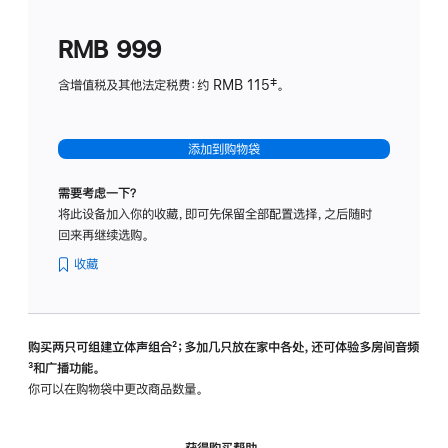
划
(适
RMB 999
用
于
含增值税及其他法定税费：约 RMB 115‡。
HomeP
mini)
添加到购物袋
需要考虑一下？
将此设备加入你的收藏，即可先保留全部配置选择，之后随时
回来再继续选购。
收藏
购买两只可组建立体声组合
脚
²；多加几只放在家中各处，还可体验多‍房‍间音频
脚
³和广播功能。
注
注
你可以在购物袋中更改商品数量。
获得购买帮助，