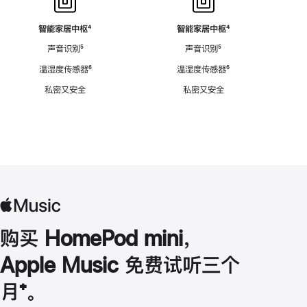
智能家居中枢
脚
⁴
智能家居中枢
脚
⁴
注
注
声音识别
脚
⁵
声音识别
脚
⁵
注
注
温湿度传感器
脚
⁶
温湿度传感器
脚
⁶
注
注
私密又安全
私密又安全
购买 HomePod mini，
Apple Music 免费试听三个
月
脚
⁺。