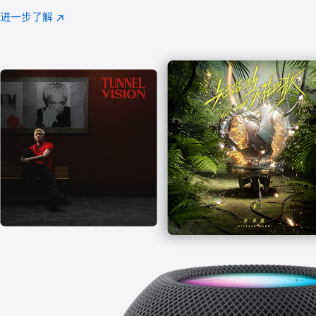
注
进一步了解
Apple
(在
Music
新
窗
口
中
打
开)