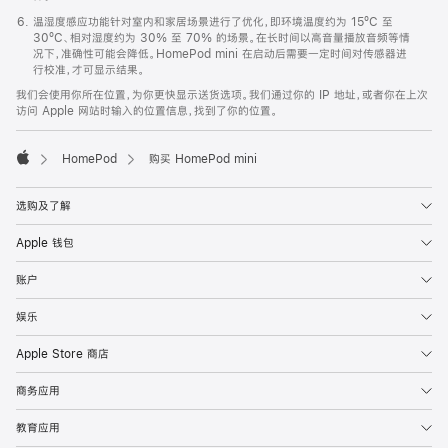
温湿度感应功能针对室内和家居场景进行了优化，即环境温度约为 15ºC 至
30ºC、相对湿度约为 30% 至 70% 的场景。在长时间以高音量播放音频等情
况下，准确性可能会降低。HomePod mini 在启动后需要一定时间对传感器进
行校准，才可显示结果。
我们会使用你所在位置，为你更快显示送货选项。我们通过你的 IP 地址，或者你在上次
访问 Apple 网站时输入的位置信息，找到了你的位置。
HomePod
购买 HomePod mini
Apple
选购及了解
Apple 钱包
账户
娱乐
Apple Store 商店
商务应用
教育应用