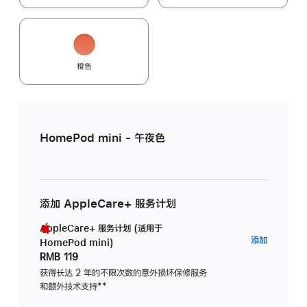
橙色
HomePod mini - 午夜色
添加 AppleCare+ 服务计划
AppleCare+ 服务计划 (适用于
AppleC
添加
HomePod mini)
服
RMB 119
务
获得长达 2 年的不限次数的意外损坏保修服务
和额外技术支持
脚
**
计
注