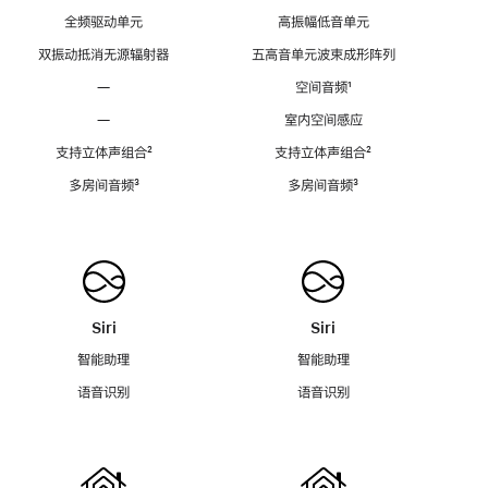
全频驱动单元
高振幅低音单元
双振动抵消无源辐射器
五高音单元波束成形阵列
—
空间音频
脚
¹
注
—
室内空间感应
支持立体声组合
脚
²
支持立体声组合
脚
²
注
注
多房间音频
脚
³
多房间音频
脚
³
注
注
Siri
Siri
智能助理
智能助理
语音识别
语音识别