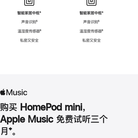
智能家居中枢
脚
⁴
智能家居中枢
脚
⁴
注
注
声音识别
脚
⁵
声音识别
脚
⁵
注
注
温湿度传感器
脚
⁶
温湿度传感器
脚
⁶
注
注
私密又安全
私密又安全
购买 HomePod mini，
Apple Music 免费试听三个
月
脚
⁺。