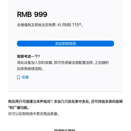
划
(适
RMB 999
用
于
含增值税及其他法定税费：约 RMB 115‡。
HomeP
mini)
添加到购物袋
需要考虑一下？
将此设备加入你的收藏，即可先保留全部配置选择，之后随时
回来再继续选购。
收藏
购买两只可组建立体声组合
脚
²；多加几只放在家中各处，还可体验多‍房‍间音频
脚
³和广播功能。
注
注
你可以在购物袋中更改商品数量。
获得购买帮助，