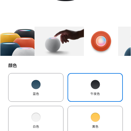
图库
图像
1
图库
图像
2
图库
图像
3
颜色
蓝色
午夜色
白色
黄色