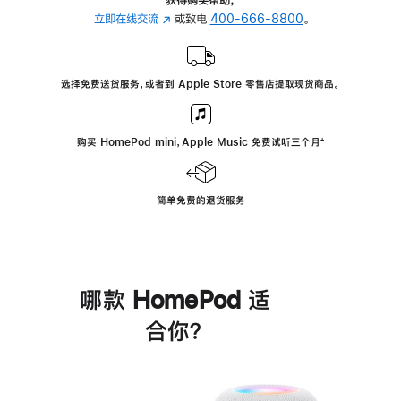
立即在线交流
(在
或致电
400-666-8800
。
新
窗
口
选择免费送货服务，或者到 Apple Store 零售店提取现货商品。
中
打
开)
购买 HomePod mini，Apple Music 免费试听三个月
脚
⁺
注
简单免费的退货服务
哪款 HomePod 适
合你？
进
一
步