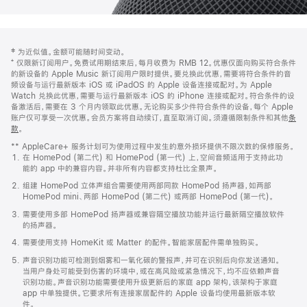
网
脚
‡ 为近似值。金额可能随时间变动。
注
页
⁺ 仅限新订阅用户。免费试用期结束后，每月收费为 RMB 12。优惠仅面向购买符合条件
页
的新设备的 Apple Music 新订阅用户限时提供。要兑换此优惠，需要将符合条件的音
频设备与运行最新版本 iOS 或 iPadOS 的 Apple 设备连接或配对。为 Apple
脚
Watch 兑换此优惠，需要与运行最新版本 iOS 的 iPhone 连接或配对。符合条件的设
备激活后，需要在 3 个月内领取此优惠。无论购买多少件符合条件的设备，每个 Apple
账户仅可享受一次优惠。会员方案将自动续订，直至取消订阅。须遵循限制条件和其他
条
款
。
(在
新
** AppleCare+ 服务计划可为使用过程中发生的意外损坏提供不限次数的保修服务。
窗
在 HomePod (第二代) 和 HomePod (第一代) 上，空间音频适用于支持此功
口
能的 app 中的兼容内容。并非所有内容都支持杜比全景声。
中
打
组建 HomePod 立体声组合需要使用两部同款 HomePod 扬声器，如两部
开)
HomePod mini、两部 HomePod (第二代) 或两部 HomePod (第一代)。
需要使用多部 HomePod 扬声器或兼容隔空播放功能并运行最新隔空播放软件
的扬声器。
需要使用支持 HomeKit 或 Matter 的配件。智能家居配件需单独购买。
声音识别功能可检测到烟雾和一氧化碳的警报声，并可在识别后向你发送通知。
当用户身处可能受到伤害的环境中，或在高风险或紧急情况下，均不应依赖声音
识别功能。声音识别功能需要使用升级更新后的家庭 app 架构，该架构于家庭
app 中单独提供。它要求所有连接家居配件的 Apple 设备均使用最新版本软
件。