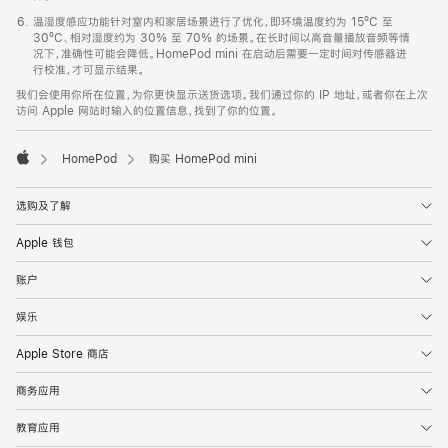
温湿度感应功能针对室内和家居场景进行了优化，即环境温度约为 15ºC 至
30ºC、相对湿度约为 30% 至 70% 的场景。在长时间以高音量播放音频等情
况下，准确性可能会降低。HomePod mini 在启动后需要一定时间对传感器进
行校准，才可显示结果。
我们会使用你所在位置，为你更快显示送货选项。我们通过你的 IP 地址，或者你在上次
访问 Apple 网站时输入的位置信息，找到了你的位置。
HomePod
购买 HomePod mini
Apple
选购及了解
Apple 钱包
账户
娱乐
Apple Store 商店
商务应用
教育应用