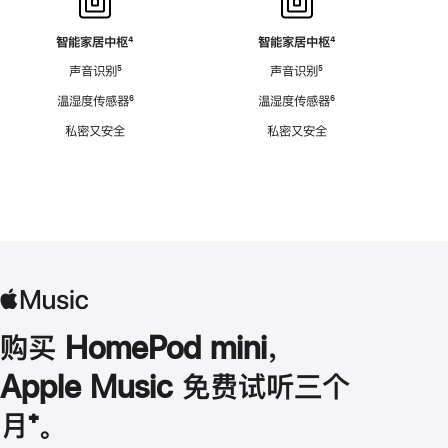
智能家居中枢
脚
⁴
智能家居中枢
脚
⁴
注
注
声音识别
脚
⁵
声音识别
脚
⁵
注
注
温湿度传感器
脚
⁶
温湿度传感器
脚
⁶
注
注
私密又安全
私密又安全
购买 HomePod mini，
Apple Music 免费试听三个
月
脚
⁺。