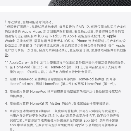
网
脚
‡ 为近似值。金额可能随时间变动。
注
页
⁺ 仅限新订阅用户。免费试用期结束后，每月收费为 RMB 12。优惠仅面向购买符合条件
页
的新设备的 Apple Music 新订阅用户限时提供。要兑换此优惠，需要将符合条件的音
频设备与运行最新版本 iOS 或 iPadOS 的 Apple 设备连接或配对。为 Apple
脚
Watch 兑换此优惠，需要与运行最新版本 iOS 的 iPhone 连接或配对。符合条件的设
备激活后，需要在 3 个月内领取此优惠。无论购买多少件符合条件的设备，每个 Apple
账户仅可享受一次优惠。会员方案将自动续订，直至取消订阅。须遵循限制条件和其他
条
款
。
(在
新
** AppleCare+ 服务计划可为使用过程中发生的意外损坏提供不限次数的保修服务。
窗
在 HomePod (第二代) 和 HomePod (第一代) 上，空间音频适用于支持此功
口
能的 app 中的兼容内容。并非所有内容都支持杜比全景声。
中
打
组建 HomePod 立体声组合需要使用两部同款 HomePod 扬声器，如两部
开)
HomePod mini、两部 HomePod (第二代) 或两部 HomePod (第一代)。
需要使用多部 HomePod 扬声器或兼容隔空播放功能并运行最新隔空播放软件
的扬声器。
需要使用支持 HomeKit 或 Matter 的配件。智能家居配件需单独购买。
声音识别功能可检测到烟雾和一氧化碳的警报声，并可在识别后向你发送通知。
当用户身处可能受到伤害的环境中，或在高风险或紧急情况下，均不应依赖声音
识别功能。声音识别功能需要使用升级更新后的家庭 app 架构，该架构于家庭
app 中单独提供。它要求所有连接家居配件的 Apple 设备均使用最新版本软
件。