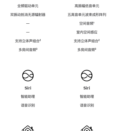
全频驱动单元
高振幅低音单元
双振动抵消无源辐射器
五高音单元波束成形阵列
—
空间音频
脚
¹
注
—
室内空间感应
支持立体声组合
脚
²
支持立体声组合
脚
²
注
注
多房间音频
脚
³
多房间音频
脚
³
注
注
Siri
Siri
智能助理
智能助理
语音识别
语音识别