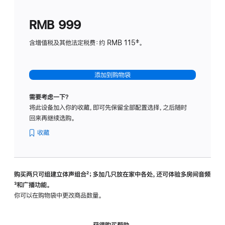
划
(适
RMB 999
用
于
含增值税及其他法定税费：约 RMB 115‡。
HomeP
mini)
添加到购物袋
需要考虑一下？
将此设备加入你的收藏，即可先保留全部配置选择，之后随时
回来再继续选购。
收藏
购买两只可组建立体声组合
脚
²；多加几只放在家中各处，还可体验多‍房‍间音频
脚
³和广播功能。
注
注
你可以在购物袋中更改商品数量。
获得购买帮助，