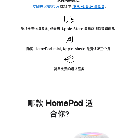
立即在线交流
(在
或致电
400-666-8800
。
新
窗
口
选择免费送货服务，或者到 Apple Store 零售店提取现货商品。
中
打
开)
购买 HomePod mini，Apple Music 免费试听三个月
脚
⁺
注
简单免费的退货服务
哪款 HomePod 适
合你？
进
一
步