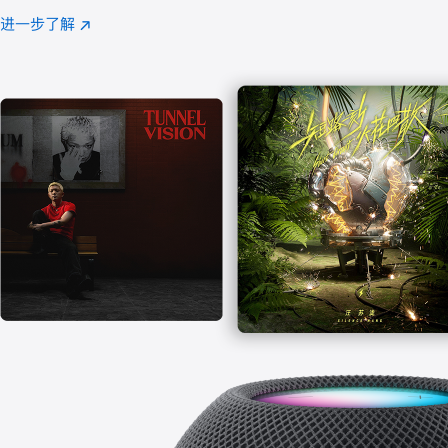
注
进一步了解
Apple
(在
Music
新
窗
口
中
打
开)