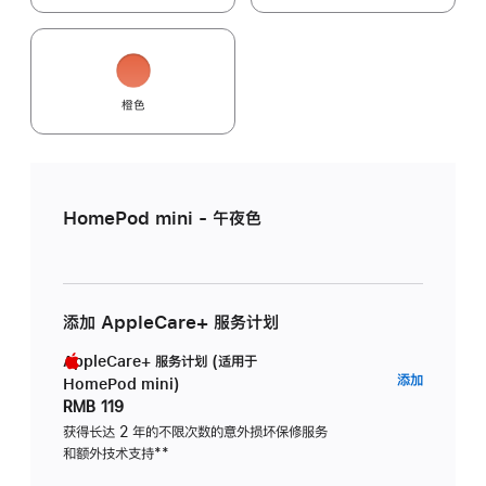
橙色
HomePod mini - 午夜色
添加 AppleCare+ 服务计划
AppleCare+ 服务计划 (适用于
AppleC
添加
HomePod mini)
服
RMB 119
务
获得长达 2 年的不限次数的意外损坏保修服务
和额外技术支持
脚
**
计
注