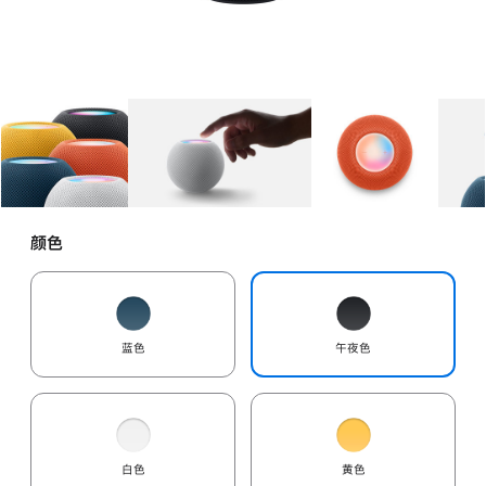
图库
图像
1
图库
图像
2
图库
图像
3
颜色
蓝色
午夜色
白色
黄色