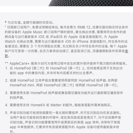
网
脚
‡ 为近似值。金额可能随时间变动。
注
页
⁺ 仅限新订阅用户。免费试用期结束后，每月收费为 RMB 12。优惠仅面向购买符合条件
页
的新设备的 Apple Music 新订阅用户限时提供。要兑换此优惠，需要将符合条件的音
频设备与运行最新版本 iOS 或 iPadOS 的 Apple 设备连接或配对。为 Apple
脚
Watch 兑换此优惠，需要与运行最新版本 iOS 的 iPhone 连接或配对。符合条件的设
备激活后，需要在 3 个月内领取此优惠。无论购买多少件符合条件的设备，每个 Apple
账户仅可享受一次优惠。会员方案将自动续订，直至取消订阅。须遵循限制条件和其他
条
款
。
(在
新
** AppleCare+ 服务计划可为使用过程中发生的意外损坏提供不限次数的保修服务。
窗
在 HomePod (第二代) 和 HomePod (第一代) 上，空间音频适用于支持此功
口
能的 app 中的兼容内容。并非所有内容都支持杜比全景声。
中
打
组建 HomePod 立体声组合需要使用两部同款 HomePod 扬声器，如两部
开)
HomePod mini、两部 HomePod (第二代) 或两部 HomePod (第一代)。
需要使用多部 HomePod 扬声器或兼容隔空播放功能并运行最新隔空播放软件
的扬声器。
需要使用支持 HomeKit 或 Matter 的配件。智能家居配件需单独购买。
声音识别功能可检测到烟雾和一氧化碳的警报声，并可在识别后向你发送通知。
当用户身处可能受到伤害的环境中，或在高风险或紧急情况下，均不应依赖声音
识别功能。声音识别功能需要使用升级更新后的家庭 app 架构，该架构于家庭
app 中单独提供。它要求所有连接家居配件的 Apple 设备均使用最新版本软
件。