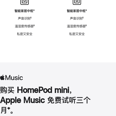
智能家居中枢
脚
⁴
智能家居中枢
脚
⁴
注
注
声音识别
脚
⁵
声音识别
脚
⁵
注
注
温湿度传感器
脚
⁶
温湿度传感器
脚
⁶
注
注
私密又安全
私密又安全
购买 HomePod mini，
Apple Music 免费试听三个
月
脚
⁺。