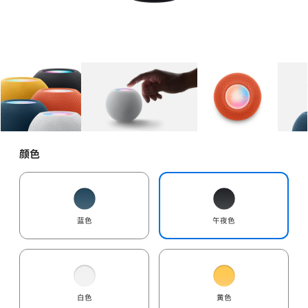
图库
图像
1
图库
图像
2
图库
图像
3
颜色
蓝色
午夜色
白色
黄色