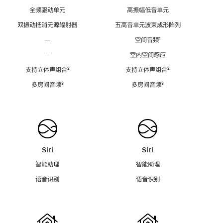
全频驱动单元
高振幅低音单元
双振动抵消无源辐射器
五高音单元波束成形阵列
—
空间音频
脚
¹
注
—
室内空间感应
支持立体声组合
脚
²
支持立体声组合
脚
²
注
注
多房间音频
脚
³
多房间音频
脚
³
注
注
Siri
Siri
智能助理
智能助理
语音识别
语音识别