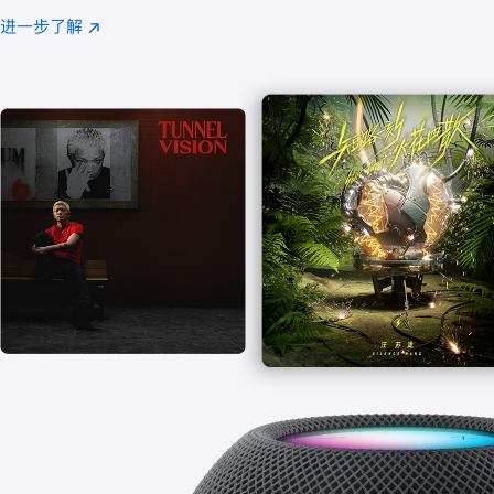
注
进一步了解
Apple
(在
Music
新
窗
口
中
打
开)