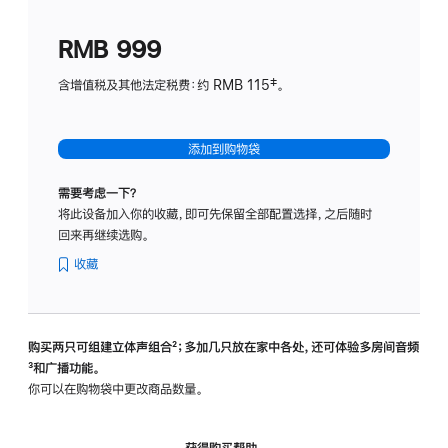
划
(适
RMB 999
用
于
含增值税及其他法定税费：约 RMB 115‡。
HomeP
mini)
添加到购物袋
需要考虑一下？
将此设备加入你的收藏，即可先保留全部配置选择，之后随时
回来再继续选购。
收藏
购买两只可组建立体声组合
脚
²；多加几只放在家中各处，还可体验多‍房‍间音频
脚
³和广播功能。
注
注
你可以在购物袋中更改商品数量。
获得购买帮助，