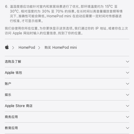
温湿度感应功能针对室内和家居场景进行了优化，即环境温度约为 15ºC 至
30ºC、相对湿度约为 30% 至 70% 的场景。在长时间以高音量播放音频等情
况下，准确性可能会降低。HomePod mini 在启动后需要一定时间对传感器进
行校准，才可显示结果。
我们会使用你所在位置，为你更快显示送货选项。我们通过你的 IP 地址，或者你在上次
访问 Apple 网站时输入的位置信息，找到了你的位置。
HomePod
购买 HomePod mini
Apple
选购及了解
Apple 钱包
账户
娱乐
Apple Store 商店
商务应用
教育应用