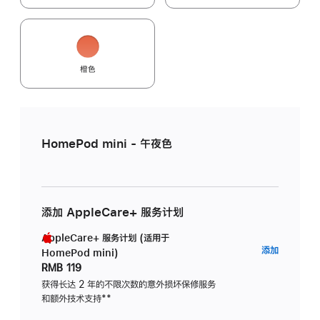
橙色
HomePod mini - 午夜色
添加 AppleCare+ 服务计划
AppleCare+ 服务计划 (适用于
AppleC
添加
HomePod mini)
服
RMB 119
务
获得长达 2 年的不限次数的意外损坏保修服务
和额外技术支持
脚
**
计
注