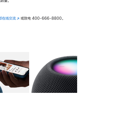
数量。
即在线交流
(在
或致电
400-666-8800。
新
窗
口
中
打
开)
库
图像
4
图库
图像
5