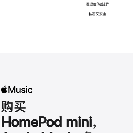
注
温湿度传感器
脚
⁶
注
私密又安全
购买
HomePod mini，