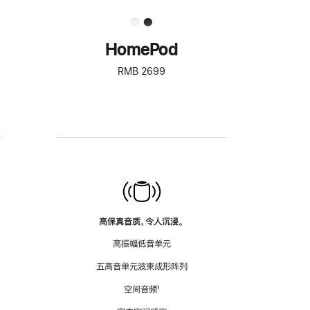
HomePod
RMB 2699
高保真音质，令人沉浸。
高振幅低音单元
五高音单元波束成形阵列
空间音频
脚
¹
注