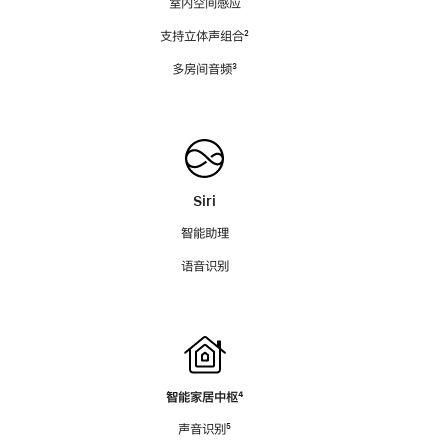
室内空间感应
支持立体声组合
脚
²
注
多房间音频
脚
³
注
Siri
智能助理
语音识别
智能家居中枢
脚
⁴
注
声音识别
脚
⁵