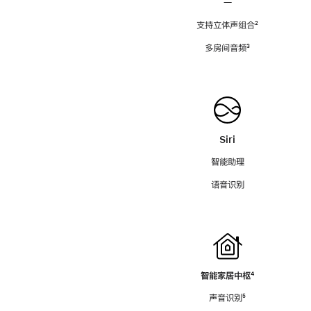
—
支持立体声组合
脚
²
注
多房间音频
脚
³
注
Siri
智能助理
语音识别
智能家居中枢
脚
⁴
注
声音识别
脚
⁵