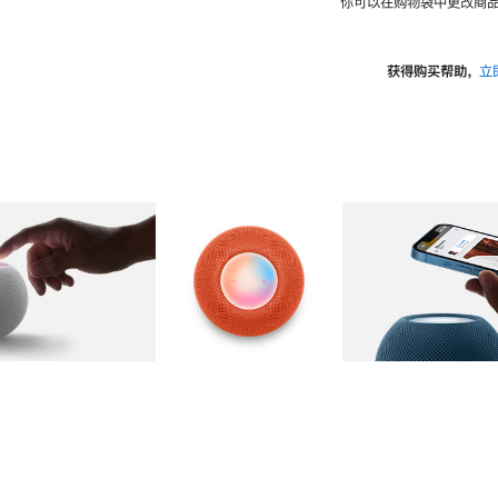
你可以在购物袋中更改商品
获得购买帮助，
立
图库
图像
2
图库
图像
3
图