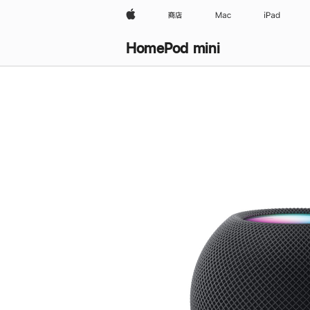
Apple
商店
Mac
iPad
HomePod mini
购
买
HomePod mini