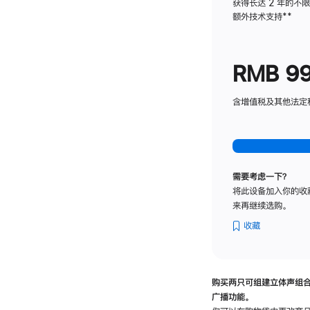
获得长达 2 年的不
额外技术支持
脚
**
注
RMB 9
含增值税及其他法定税费
需要考虑一下？
将此设备加入你的收
来再继续选购。
收藏
购买两只可组建立体声组
广播功能。