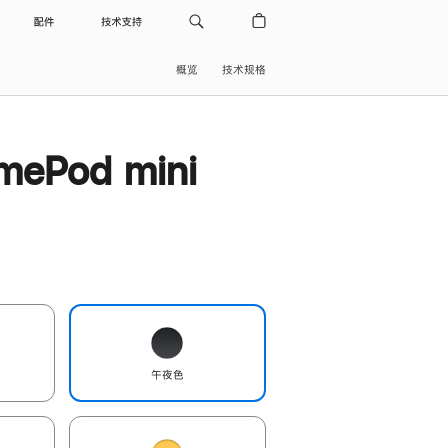
配件
技术支持
概览
技术规格
ePod mini
午夜色