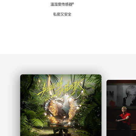
注
温湿度传感器
脚
⁶
注
私密又安全