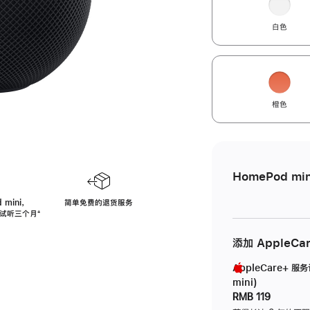
白色
橙色
HomePod min
 mini，
简单免费的退货服务
免费试听三个月
脚
⁺
注
添加 AppleCa
AppleCare+ 服
mini)
RMB 119