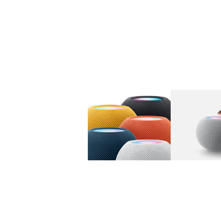
图库
图像
1