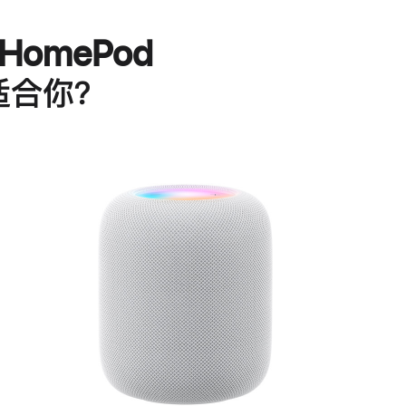
HomePod
适合你？
进
一
步
了
解
HomePod<