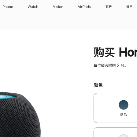
iPhone
Watch
Vision
AirPods
家居
娱乐
购买 Hom
每位顾客限购 2 台。
颜色
蓝色