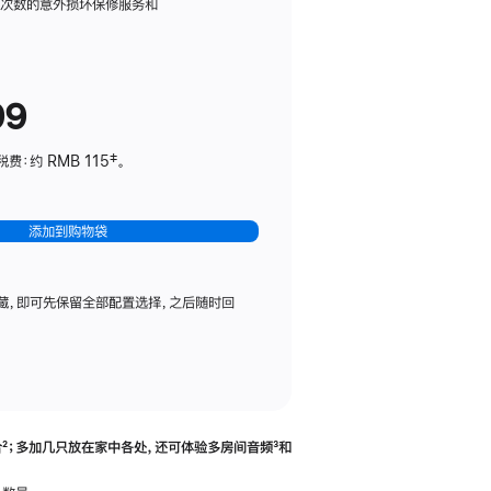
务
限次数的意外损坏保修服务和
计
划
(适
99
用
于
：约 RMB 115‡。
HomePod
mini)
添加到购物袋
藏，即可先保留全部配置选择，之后随时回
合
脚
²；多加几只放在家中各处，还可体验多‍房‍间音频
脚
³和
注
注