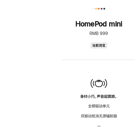
HomePod mini
RMB 999
HomePod
当前浏览
mini
身材小巧，声音超震撼。
全频驱动单元
双振动抵消无源辐射器
—