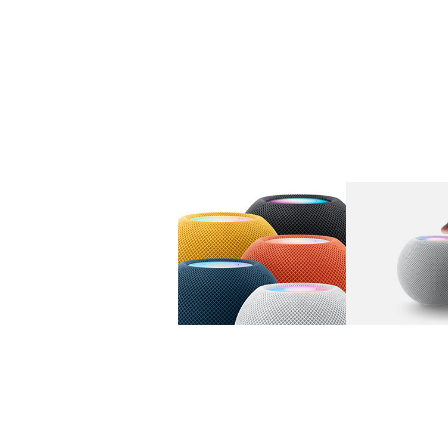
图库
图像
1