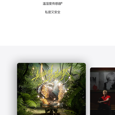
注
温湿度传感器
脚
⁶
注
私密又安全