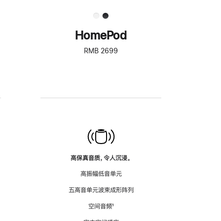
HomePod
RMB 2699
高保真音质，令人沉浸。
高振幅低音单元
五高音单元波束成形阵列
空间音频
脚
¹
注