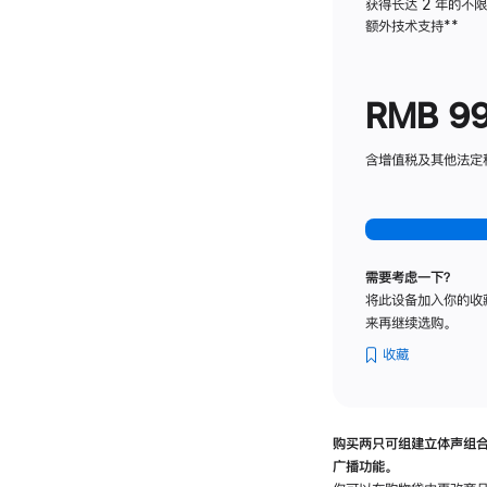
获得长达 2 年的不
额外技术支持
脚
**
注
RMB 9
含增值税及其他法定税费
需要考虑一下？
将此设备加入你的收
来再继续选购。
收藏
购买两只可组建立体声组
广播功能。