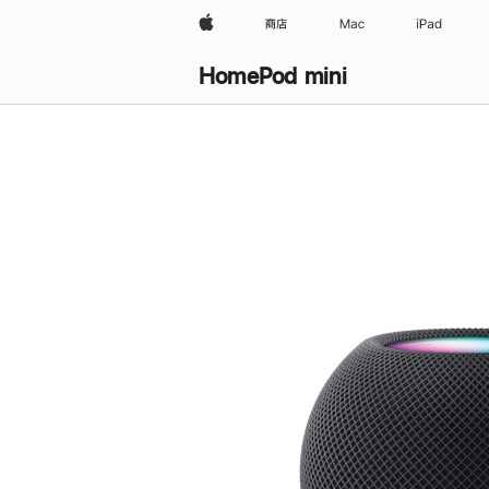
Apple
商店
Mac
iPad
HomePod mini
购
买
HomePod mini