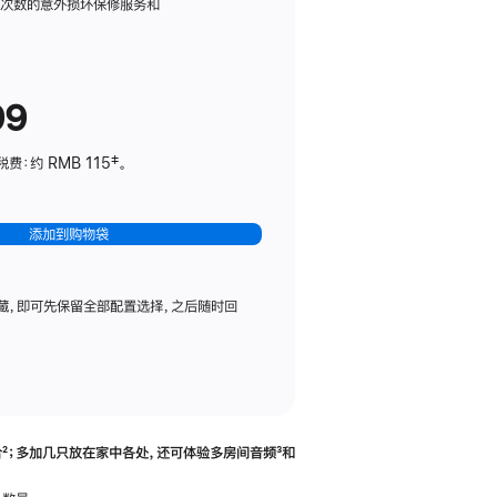
务
限次数的意外损坏保修服务和
计
划
(适
99
用
于
：约 RMB 115‡。
HomePod
mini)
添加到购物袋
藏，即可先保留全部配置选择，之后随时回
合
脚
²；多加几只放在家中各处，还可体验多‍房‍间音频
脚
³和
注
注