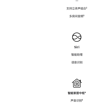
—
支持立体声组合
脚
²
注
多房间音频
脚
³
注
Siri
智能助理
语音识别
智能家居中枢
脚
⁴
注
声音识别
脚
⁵