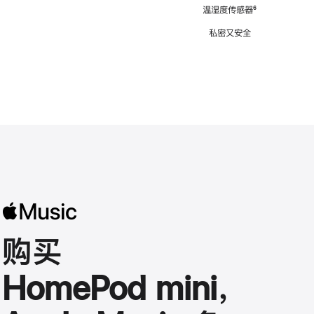
注
温湿度传感器
脚
⁶
注
私密又安全
购买
HomePod mini，