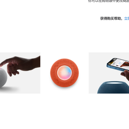
你可以在购物袋中更改商品
获得购买帮助，
立
图库
图像
2
图库
图像
3
图