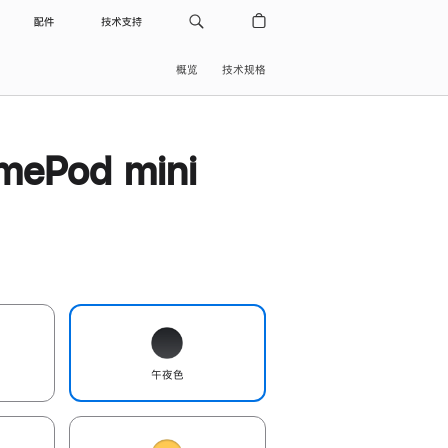
配件
技术支持
概览
技术规格
ePod mini
午夜色