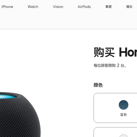
iPhone
Watch
Vision
AirPods
家居
娱乐
购买 Hom
每位顾客限购 2 台。
颜色
蓝色