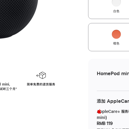
白色
橙色
HomePod min
 mini，
简单免费的退货服务
免费试听三个月
脚
⁺
注
添加 AppleCa
AppleCare+ 服
mini)
RMB 119