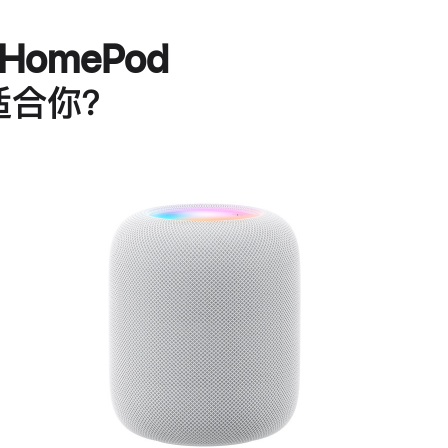
HomePod
适合你？
进
一
步
了
解
HomePod<