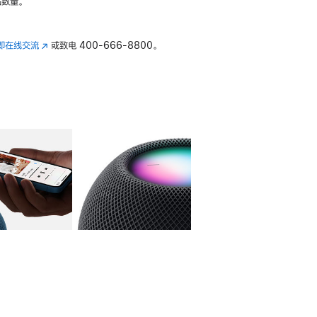
数量。
即在线交流
(在
或致电
400-666-8800。
新
窗
口
中
打
开)
库
图像
4
图库
图像
5