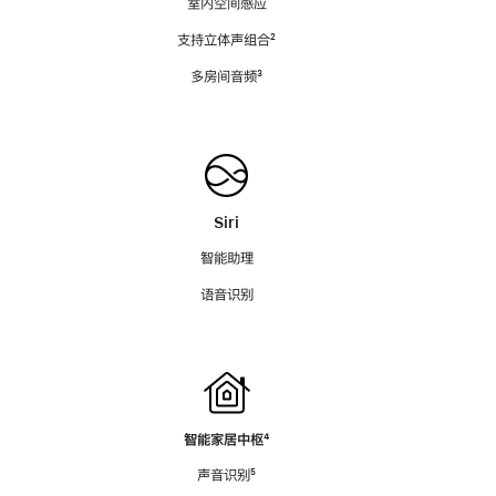
室内空间感应
支持立体声组合
脚
²
注
多房间音频
脚
³
注
Siri
智能助理
语音识别
智能家居中枢
脚
⁴
注
声音识别
脚
⁵