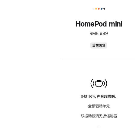
HomePod mini
RMB 999
HomePod
当前浏览
mini
身材小巧，声音超震撼。
全频驱动单元
双振动抵消无源辐射器
—