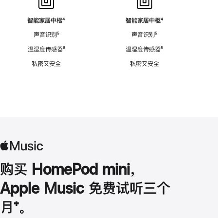
智能家居中枢
脚
⁴
智能家居中枢
脚
⁴
注
注
声音识别
脚
⁵
声音识别
脚
⁵
注
注
温湿度传感器
脚
⁶
温湿度传感器
脚
⁶
注
注
私密又安全
私密又安全
购买 HomePod mini，
Apple Music 免费试听三个
月
脚
⁺。