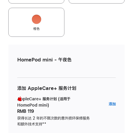
橙色
HomePod mini - 午夜色
添加 AppleCare+ 服务计划
AppleCare+ 服务计划 (适用于
AppleC
添加
HomePod mini)
服
RMB 119
务
获得长达 2 年的不限次数的意外损坏保修服务
和额外技术支持
脚
**
计
注