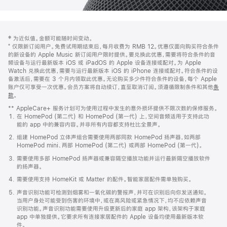
网
脚
‡ 为近似值。金额可能随时间变动。
注
页
⁺ 仅限新订阅用户。免费试用期结束后，每月收费为 RMB 12。优惠仅面向购买符合条件
页
的新设备的 Apple Music 新订阅用户限时提供。要兑换此优惠，需要将符合条件的音
频设备与运行最新版本 iOS 或 iPadOS 的 Apple 设备连接或配对。为 Apple
脚
Watch 兑换此优惠，需要与运行最新版本 iOS 的 iPhone 连接或配对。符合条件的设
备激活后，需要在 3 个月内领取此优惠。无论购买多少件符合条件的设备，每个 Apple
账户仅可享受一次优惠。会员方案将自动续订，直至取消订阅。须遵循限制条件和其他
条
款
。
(在
新
** AppleCare+ 服务计划可为使用过程中发生的意外损坏提供不限次数的保修服务。
窗
在 HomePod (第二代) 和 HomePod (第一代) 上，空间音频适用于支持此功
口
能的 app 中的兼容内容。并非所有内容都支持杜比全景声。
中
打
组建 HomePod 立体声组合需要使用两部同款 HomePod 扬声器，如两部
开)
HomePod mini、两部 HomePod (第二代) 或两部 HomePod (第一代)。
需要使用多部 HomePod 扬声器或兼容隔空播放功能并运行最新隔空播放软件
的扬声器。
需要使用支持 HomeKit 或 Matter 的配件。智能家居配件需单独购买。
声音识别功能可检测到烟雾和一氧化碳的警报声，并可在识别后向你发送通知。
当用户身处可能受到伤害的环境中，或在高风险或紧急情况下，均不应依赖声音
识别功能。声音识别功能需要使用升级更新后的家庭 app 架构，该架构于家庭
app 中单独提供。它要求所有连接家居配件的 Apple 设备均使用最新版本软
件。