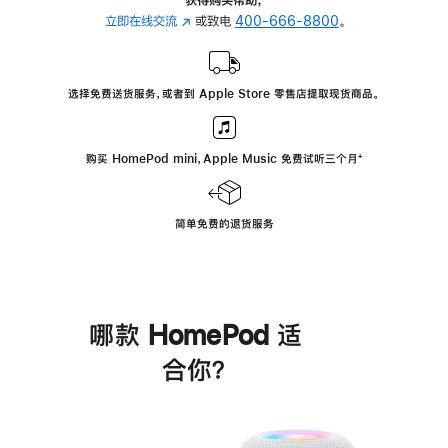
立即在线交流
(在
或致电
400-666-8800
。
新
窗
口
选择免费送货服务，或者到 Apple Store 零售店提取现货商品。
中
打
开)
购买 HomePod mini，Apple Music 免费试听三个月
脚
⁺
注
简单免费的退货服务
哪款 HomePod 适
合你？
进
一
步