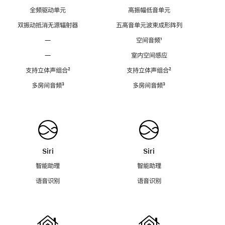
全频驱动单元
高振幅低音单元
双振动抵消无源辐射器
五高音单元波束成形阵列
—
空间音频
脚
¹
注
—
室内空间感应
支持立体声组合
脚
²
支持立体声组合
脚
²
注
注
多房间音频
脚
³
多房间音频
脚
³
注
注
Siri
Siri
智能助理
智能助理
语音识别
语音识别