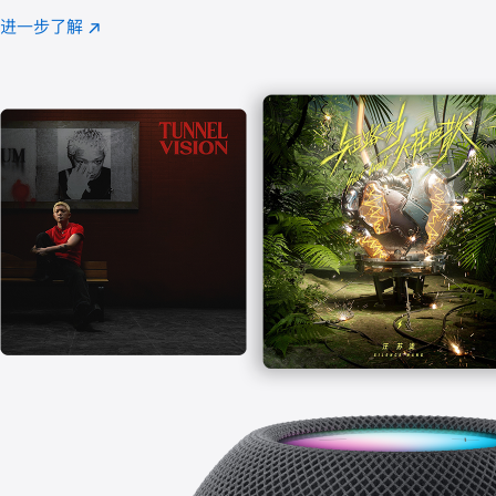
注
进一步了解
Apple
(在
Music
新
窗
口
中
打
开)