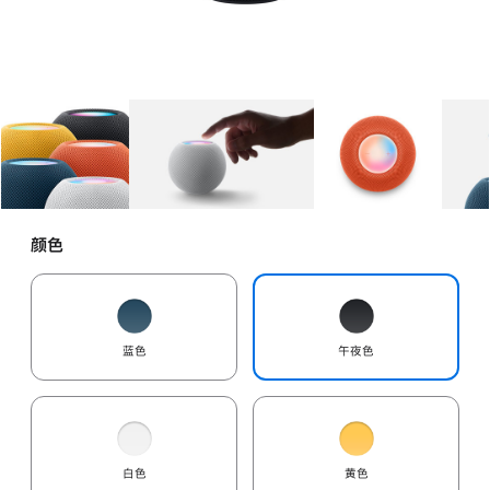
图库
图像
1
图库
图像
2
图库
图像
3
颜色
蓝色
午夜色
白色
黄色