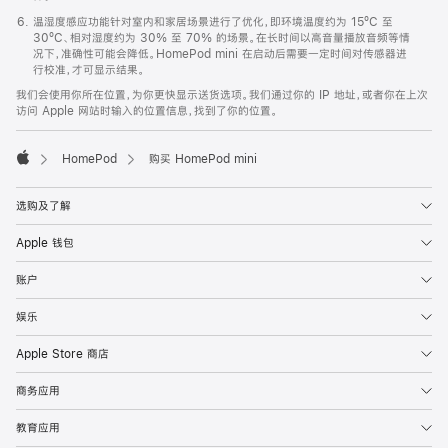
温湿度感应功能针对室内和家居场景进行了优化，即环境温度约为 15ºC 至
30ºC、相对湿度约为 30% 至 70% 的场景。在长时间以高音量播放音频等情
况下，准确性可能会降低。HomePod mini 在启动后需要一定时间对传感器进
行校准，才可显示结果。
我们会使用你所在位置，为你更快显示送货选项。我们通过你的 IP 地址，或者你在上次
访问 Apple 网站时输入的位置信息，找到了你的位置。
HomePod
购买 HomePod mini
Apple
选购及了解
Apple 钱包
账户
娱乐
Apple Store 商店
商务应用
教育应用