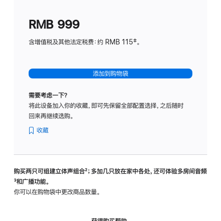
划
(适
RMB 999
用
于
含增值税及其他法定税费：约 RMB 115‡。
HomeP
mini)
添加到购物袋
需要考虑一下？
将此设备加入你的收藏，即可先保留全部配置选择，之后随时
回来再继续选购。
收藏
购买两只可组建立体声组合
脚
²；多加几只放在家中各处，还可体验多‍房‍间音频
脚
³和广播功能。
注
注
你可以在购物袋中更改商品数量。
获得购买帮助，