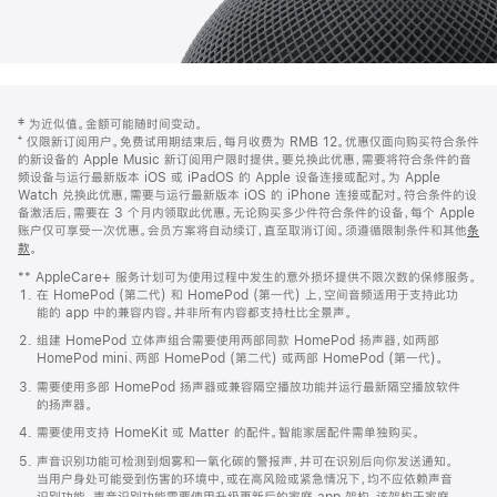
网
脚
‡ 为近似值。金额可能随时间变动。
注
页
⁺ 仅限新订阅用户。免费试用期结束后，每月收费为 RMB 12。优惠仅面向购买符合条件
页
的新设备的 Apple Music 新订阅用户限时提供。要兑换此优惠，需要将符合条件的音
频设备与运行最新版本 iOS 或 iPadOS 的 Apple 设备连接或配对。为 Apple
脚
Watch 兑换此优惠，需要与运行最新版本 iOS 的 iPhone 连接或配对。符合条件的设
备激活后，需要在 3 个月内领取此优惠。无论购买多少件符合条件的设备，每个 Apple
账户仅可享受一次优惠。会员方案将自动续订，直至取消订阅。须遵循限制条件和其他
条
款
。
(在
新
** AppleCare+ 服务计划可为使用过程中发生的意外损坏提供不限次数的保修服务。
窗
在 HomePod (第二代) 和 HomePod (第一代) 上，空间音频适用于支持此功
口
能的 app 中的兼容内容。并非所有内容都支持杜比全景声。
中
打
组建 HomePod 立体声组合需要使用两部同款 HomePod 扬声器，如两部
开)
HomePod mini、两部 HomePod (第二代) 或两部 HomePod (第一代)。
需要使用多部 HomePod 扬声器或兼容隔空播放功能并运行最新隔空播放软件
的扬声器。
需要使用支持 HomeKit 或 Matter 的配件。智能家居配件需单独购买。
声音识别功能可检测到烟雾和一氧化碳的警报声，并可在识别后向你发送通知。
当用户身处可能受到伤害的环境中，或在高风险或紧急情况下，均不应依赖声音
识别功能。声音识别功能需要使用升级更新后的家庭 app 架构，该架构于家庭