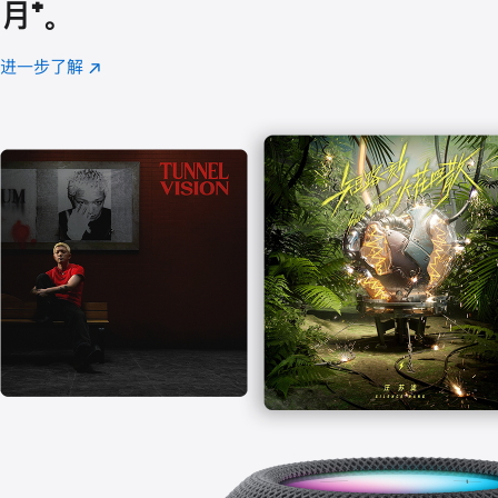
月
脚
⁺。
注
进一步了解
Apple
(在
Music
新
窗
口
中
打
开)