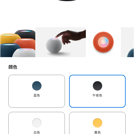
图库
图像
1
图库
图像
2
图库
图像
3
颜色
蓝色
午夜色
白色
黄色