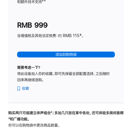
和额外技术支持
脚
**
计
注
划
(适
RMB 999
用
于
含增值税及其他法定税费：约 RMB 115‡。
HomeP
mini)
添加到购物袋
需要考虑一下？
将此设备加入你的收藏，即可先保留全部配置选择，之后随时
回来再继续选购。
收藏
购买两只可组建立体声组合
脚
²；多加几只放在家中各处，还可体验多‍房‍间音频
脚
³和广播功能。
注
注
你可以在购物袋中更改商品数量。