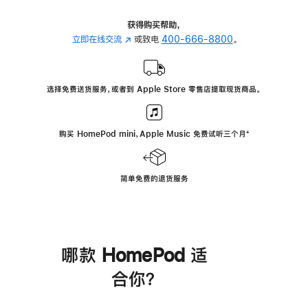
获得购买帮助，
立即在线交流
(在
或致电
400-666-8800
。
新
窗
口
选择免费送货服务，或者到 Apple Store 零售店提取现货商品。
中
打
开)
购买 HomePod mini，Apple Music 免费试听三个月
脚
⁺
注
简单免费的退货服务
哪款 HomePod 适
合你？
进