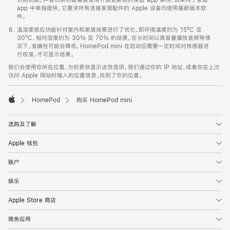
app 中单独提供。它要求所有连接家居配件的 Apple 设备均使用最新版本软
件。
温湿度感应功能针对室内和家居场景进行了优化，即环境温度约为 15ºC 至
30ºC、相对湿度约为 30% 至 70% 的场景。在长时间以高音量播放音频等情
况下，准确性可能会降低。HomePod mini 在启动后需要一定时间对传感器进
行校准，才可显示结果。
我们会使用你所在位置，为你更快显示送货选项。我们通过你的 IP 地址，或者你在上次
访问 Apple 网站时输入的位置信息，找到了你的位置。
HomePod
购买 HomePod mini
Apple
选购及了解
Apple 钱包
账户
娱乐
Apple Store 商店
商务应用