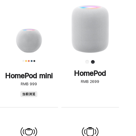
一
步
了
解
HomePod<
HomePod
HomePod mini
RMB 2699
RMB 999
HomePod
当前浏览
mini