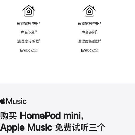
智能家居中枢
脚
⁴
智能家居中枢
脚
⁴
注
注
声音识别
脚
⁵
声音识别
脚
⁵
注
注
温湿度传感器
脚
⁶
温湿度传感器
脚
⁶
注
注
私密又安全
私密又安全
购买 HomePod mini，
Apple Music 免费试听三个