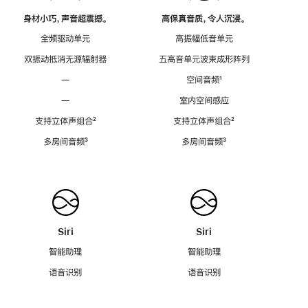
身材小巧，声音超震撼。
高保真音质，令人沉浸。
全频驱动单元
高振幅低音单元
双振动抵消无源辐射器
五高音单元波束成形阵列
—
空间音频
脚
¹
注
—
室内空间感应
支持立体声组合
脚
²
支持立体声组合
脚
²
注
注
多房间音频
脚
³
多房间音频
脚
³
注
注
Siri
Siri
智能助理
智能助理
语音识别
语音识别