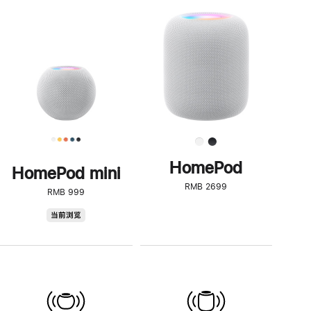
一
步
了
解
HomePod<
HomePod
HomePod mini
RMB 2699
RMB 999
HomePod
当前浏览
mini