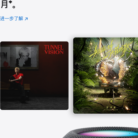
月
脚
⁺。
注
进一步了解
Apple
(在
Music
新
窗
口
中
打
开)