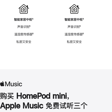
智能家居中枢
脚
⁴
智能家居中枢
脚
⁴
注
注
声音识别
脚
⁵
声音识别
脚
⁵
注
注
温湿度传感器
脚
⁶
温湿度传感器
脚
⁶
注
注
私密又安全
私密又安全
购买 HomePod mini，
Apple Music 免费试听三个