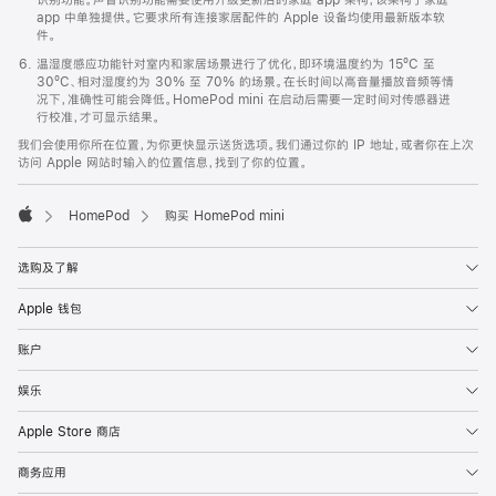
app 中单独提供。它要求所有连接家居配件的 Apple 设备均使用最新版本软
件。
温湿度感应功能针对室内和家居场景进行了优化，即环境温度约为 15ºC 至
30ºC、相对湿度约为 30% 至 70% 的场景。在长时间以高音量播放音频等情
况下，准确性可能会降低。HomePod mini 在启动后需要一定时间对传感器进
行校准，才可显示结果。
我们会使用你所在位置，为你更快显示送货选项。我们通过你的 IP 地址，或者你在上次
访问 Apple 网站时输入的位置信息，找到了你的位置。
HomePod
购买 HomePod mini
Apple
选购及了解
Apple 钱包
账户
娱乐
Apple Store 商店
商务应用