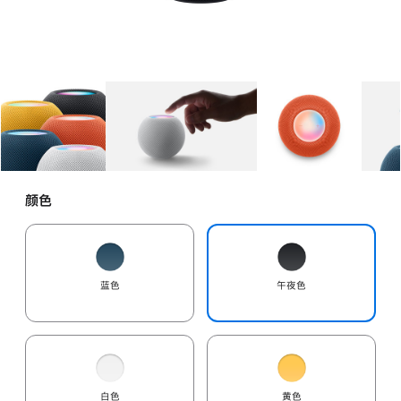
图库
图像
1
图库
图像
2
图库
图像
3
颜色
蓝色
午夜色
白色
黄色