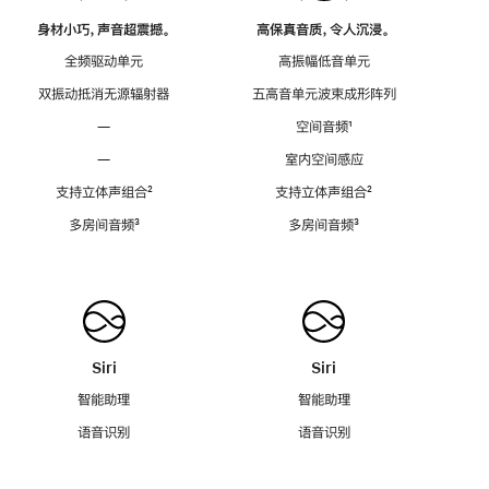
身材小巧，声音超震撼。
高保真音质，令人沉浸。
全频驱动单元
高振幅低音单元
双振动抵消无源辐射器
五高音单元波束成形阵列
—
空间音频
脚
¹
注
—
室内空间感应
支持立体声组合
脚
²
支持立体声组合
脚
²
注
注
多房间音频
脚
³
多房间音频
脚
³
注
注
Siri
Siri
智能助理
智能助理
语音识别
语音识别