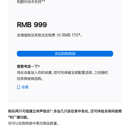
和额外技术支持
脚
**
计
注
划
(适
RMB 999
用
于
含增值税及其他法定税费：约 RMB 115‡。
HomeP
mini)
添加到购物袋
需要考虑一下？
将此设备加入你的收藏，即可先保留全部配置选择，之后随时
回来再继续选购。
收藏
购买两只可组建立体声组合
脚
²；多加几只放在家中各处，还可体验多‍房‍间音频
脚
³和广播功能。
注
注
你可以在购物袋中更改商品数量。