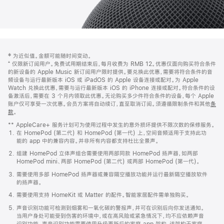
网
脚
‡ 为近似值。金额可能随时间变动。
注
页
⁺ 仅限新订阅用户。免费试用期结束后，每月收费为 RMB 12。优惠仅面向购买符合条件
页
的新设备的 Apple Music 新订阅用户限时提供。要兑换此优惠，需要将符合条件的音
频设备与运行最新版本 iOS 或 iPadOS 的 Apple 设备连接或配对。为 Apple
脚
Watch 兑换此优惠，需要与运行最新版本 iOS 的 iPhone 连接或配对。符合条件的设
备激活后，需要在 3 个月内领取此优惠。无论购买多少件符合条件的设备，每个 Apple
账户仅可享受一次优惠。会员方案将自动续订，直至取消订阅。须遵循限制条件和其他
条
款
。
(在
新
** AppleCare+ 服务计划可为使用过程中发生的意外损坏提供不限次数的保修服务。
窗
在 HomePod (第二代) 和 HomePod (第一代) 上，空间音频适用于支持此功
口
能的 app 中的兼容内容。并非所有内容都支持杜比全景声。
中
打
组建 HomePod 立体声组合需要使用两部同款 HomePod 扬声器，如两部
开)
HomePod mini、两部 HomePod (第二代) 或两部 HomePod (第一代)。
需要使用多部 HomePod 扬声器或兼容隔空播放功能并运行最新隔空播放软件
的扬声器。
需要使用支持 HomeKit 或 Matter 的配件。智能家居配件需单独购买。
声音识别功能可检测到烟雾和一氧化碳的警报声，并可在识别后向你发送通知。
当用户身处可能受到伤害的环境中，或在高风险或紧急情况下，均不应依赖声音
识别功能。声音识别功能需要使用升级更新后的家庭 app 架构，该架构于家庭