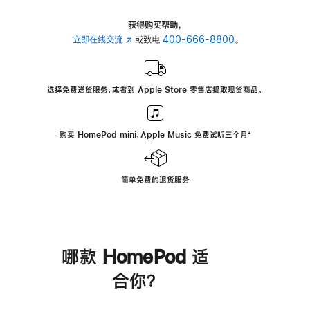
获得购买帮助，
立即在线交流
(在
或致电
400-666-8800
。
新
窗
口
选择免费送货服务，或者到 Apple Store 零售店提取现货商品。
中
打
开)
购买 HomePod mini，Apple Music 免费试听三个月
脚
⁺
注
简单免费的退货服务
哪款 HomePod 适
合你？
进