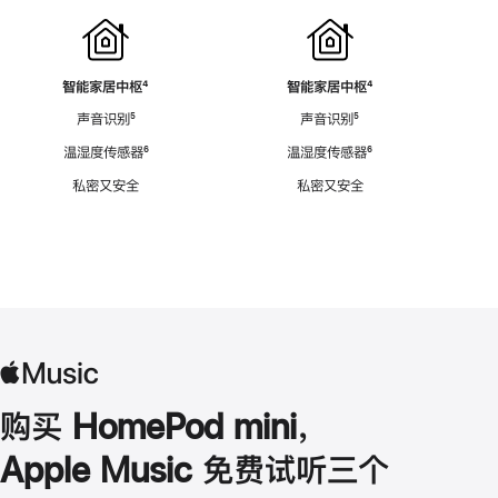
智能家居中枢
脚
⁴
智能家居中枢
脚
⁴
注
注
声音识别
脚
⁵
声音识别
脚
⁵
注
注
温湿度传感器
脚
⁶
温湿度传感器
脚
⁶
注
注
私密又安全
私密又安全
购买 HomePod mini，
Apple Music 免费试听三个