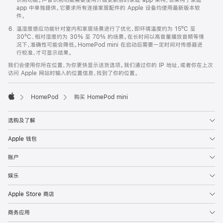
app 中单独提供。它要求所有连接家居配件的 Apple 设备均使用最新版本软
件。
温湿度感应功能针对室内和家居场景进行了优化，即环境温度约为 15ºC 至
30ºC、相对湿度约为 30% 至 70% 的场景。在长时间以高音量播放音频等情
况下，准确性可能会降低。HomePod mini 在启动后需要一定时间对传感器进
行校准，才可显示结果。
我们会使用你所在位置，为你更快显示送货选项。我们通过你的 IP 地址，或者你在上次
访问 Apple 网站时输入的位置信息，找到了你的位置。
HomePod
购买 HomePod mini
Apple
选购及了解
Apple 钱包
账户
娱乐
Apple Store 商店
商务应用