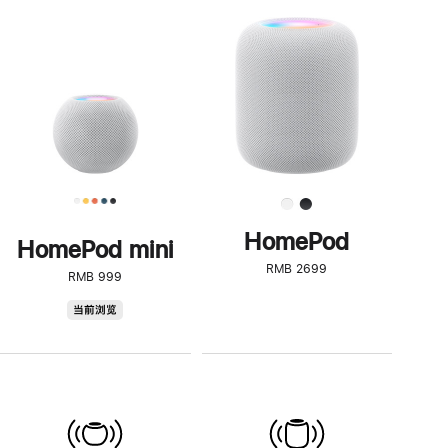
一
步
了
解
HomePod<
HomePod
HomePod mini
RMB 2699
RMB 999
HomePod
当前浏览
mini