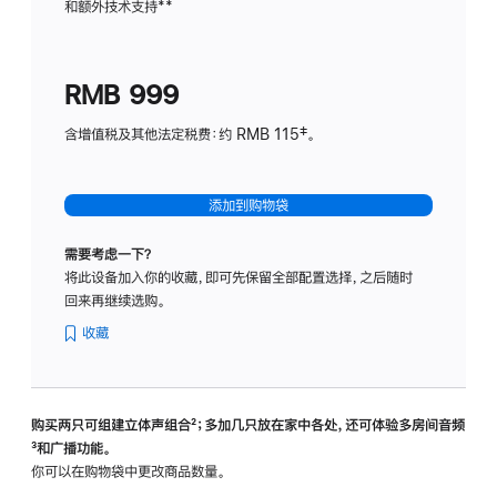
和额外技术支持
脚
**
计
注
划
(适
RMB 999
用
于
含增值税及其他法定税费：约 RMB 115‡。
HomeP
mini)
添加到购物袋
需要考虑一下？
将此设备加入你的收藏，即可先保留全部配置选择，之后随时
回来再继续选购。
收藏
购买两只可组建立体声组合
脚
²；多加几只放在家中各处，还可体验多‍房‍间音频
脚
³和广播功能。
注
注
你可以在购物袋中更改商品数量。