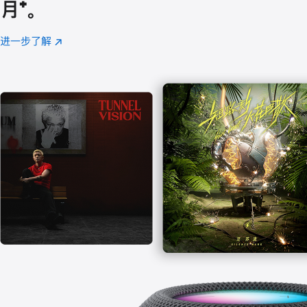
月
脚
⁺。
注
进一步了解
Apple
(在
Music
新
窗
口
中
打
开)