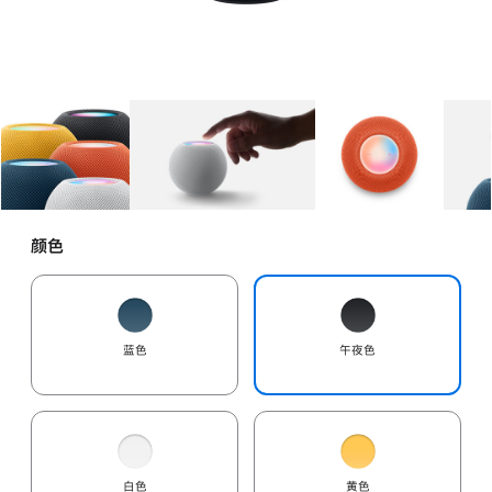
图库
图像
1
图库
图像
2
图库
图像
3
颜色
蓝色
午夜色
白色
黄色