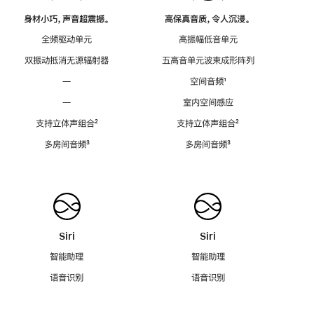
身材小巧，声音超震撼。
高保真音质，令人沉浸。
全频驱动单元
高振幅低音单元
双振动抵消无源辐射器
五高音单元波束成形阵列
—
空间音频
脚
¹
注
—
室内空间感应
支持立体声组合
脚
²
支持立体声组合
脚
²
注
注
多房间音频
脚
³
多房间音频
脚
³
注
注
Siri
Siri
智能助理
智能助理
语音识别
语音识别