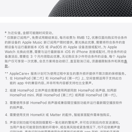
网
脚
‡ 为近似值。金额可能随时间变动。
注
页
⁺ 仅限新订阅用户。免费试用期结束后，每月收费为 RMB 12。优惠仅面向购买符合条件
页
的新设备的 Apple Music 新订阅用户限时提供。要兑换此优惠，需要将符合条件的音
频设备与运行最新版本 iOS 或 iPadOS 的 Apple 设备连接或配对。为 Apple
脚
Watch 兑换此优惠，需要与运行最新版本 iOS 的 iPhone 连接或配对。符合条件的设
备激活后，需要在 3 个月内领取此优惠。无论购买多少件符合条件的设备，每个 Apple
账户仅可享受一次优惠。会员方案将自动续订，直至取消订阅。须遵循限制条件和其他
条
款
。
(在
新
** AppleCare+ 服务计划可为使用过程中发生的意外损坏提供不限次数的保修服务。
窗
在 HomePod (第二代) 和 HomePod (第一代) 上，空间音频适用于支持此功
口
能的 app 中的兼容内容。并非所有内容都支持杜比全景声。
中
打
组建 HomePod 立体声组合需要使用两部同款 HomePod 扬声器，如两部
开)
HomePod mini、两部 HomePod (第二代) 或两部 HomePod (第一代)。
需要使用多部 HomePod 扬声器或兼容隔空播放功能并运行最新隔空播放软件
的扬声器。
需要使用支持 HomeKit 或 Matter 的配件。智能家居配件需单独购买。
声音识别功能可检测到烟雾和一氧化碳的警报声，并可在识别后向你发送通知。
当用户身处可能受到伤害的环境中，或在高风险或紧急情况下，均不应依赖声音
识别功能。声音识别功能需要使用升级更新后的家庭 app 架构，该架构于家庭