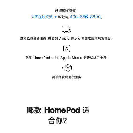
获得购买帮助，
立即在线交流
(在
或致电
400-666-8800
。
新
窗
口
选择免费送货服务，或者到 Apple Store 零售店提取现货商品。
中
打
开)
购买 HomePod mini，Apple Music 免费试听三个月
脚
⁺
注
简单免费的退货服务
哪款 HomePod 适
合你？
进