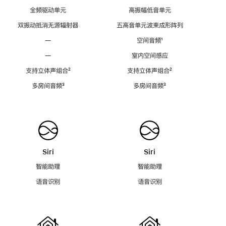
全频驱动单元
高振幅低音单元
双振动抵消无源辐射器
五高音单元波束成形阵列
—
空间音频
脚
¹
注
—
室内空间感应
支持立体声组合
脚
²
支持立体声组合
脚
²
注
注
多房间音频
脚
³
多房间音频
脚
³
注
注
Siri
Siri
智能助理
智能助理
语音识别
语音识别