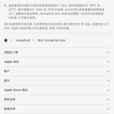
温湿度感应功能针对室内和家居场景进行了优化，即环境温度约为 15ºC 至
30ºC、相对湿度约为 30% 至 70% 的场景。在长时间以高音量播放音频等情
况下，准确性可能会降低。HomePod mini 在启动后需要一定时间对传感器进
行校准，才可显示结果。
我们会使用你所在位置，为你更快显示送货选项。我们通过你的 IP 地址，或者你在上次
访问 Apple 网站时输入的位置信息，找到了你的位置。
HomePod
购买 HomePod mini
Apple
选购及了解
Apple 钱包
账户
娱乐
Apple Store 商店
商务应用
教育应用