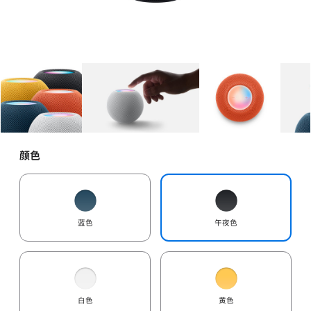
图库
图像
1
图库
图像
2
图库
图像
3
颜色
蓝色
午夜色
白色
黄色