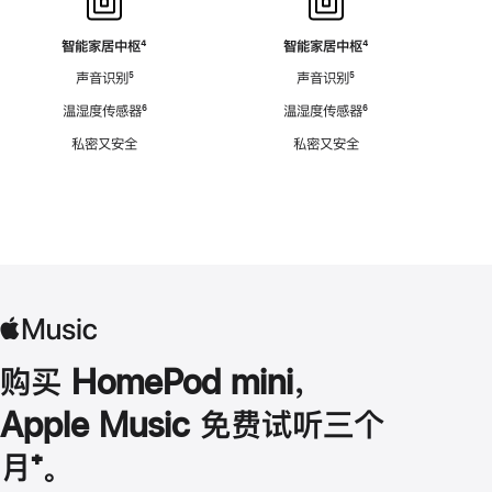
智能家居中枢
脚
⁴
智能家居中枢
脚
⁴
注
注
声音识别
脚
⁵
声音识别
脚
⁵
注
注
温湿度传感器
脚
⁶
温湿度传感器
脚
⁶
注
注
私密又安全
私密又安全
购买 HomePod mini，
Apple Music 免费试听三个
月
脚
⁺。