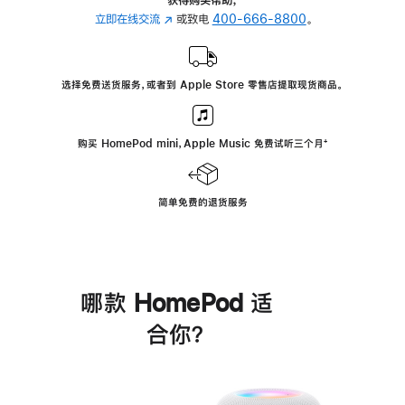
立即在线交流
(在
或致电
400-666-8800
。
新
窗
口
选择免费送货服务，或者到 Apple Store 零售店提取现货商品。
中
打
开)
购买 HomePod mini，Apple Music 免费试听三个月
脚
⁺
注
简单免费的退货服务
哪款 HomePod 适
合你？
进
一
步