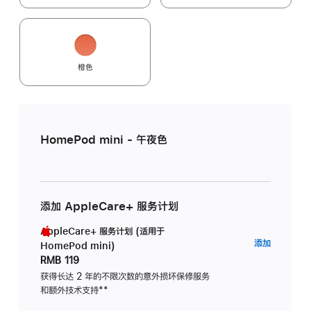
橙色
HomePod mini - 午夜色
添加 AppleCare+ 服务计划
AppleCare+ 服务计划 (适用于
AppleC
添加
HomePod mini)
服
RMB 119
务
获得长达 2 年的不限次数的意外损坏保修服务
和额外技术支持
脚
**
计
注