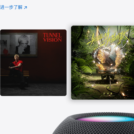
注
进一步了解
Apple
(在
Music
新
窗
口
中
打
开)