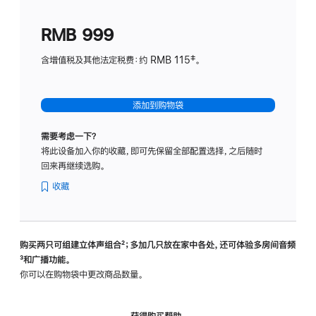
划
(适
RMB 999
用
于
含增值税及其他法定税费：约 RMB 115‡。
HomeP
mini)
添加到购物袋
需要考虑一下？
将此设备加入你的收藏，即可先保留全部配置选择，之后随时
回来再继续选购。
收藏
购买两只可组建立体声组合
脚
²；多加几只放在家中各处，还可体验多‍房‍间音频
脚
³和广播功能。
注
注
你可以在购物袋中更改商品数量。
获得购买帮助，