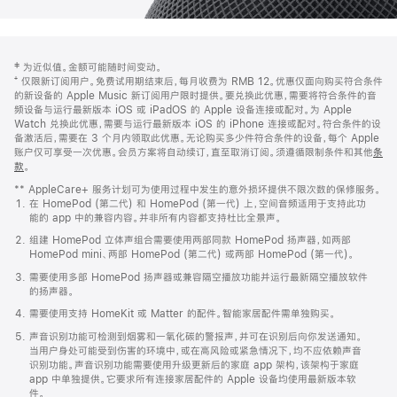
网
脚
‡ 为近似值。金额可能随时间变动。
注
页
⁺ 仅限新订阅用户。免费试用期结束后，每月收费为 RMB 12。优惠仅面向购买符合条件
页
的新设备的 Apple Music 新订阅用户限时提供。要兑换此优惠，需要将符合条件的音
频设备与运行最新版本 iOS 或 iPadOS 的 Apple 设备连接或配对。为 Apple
脚
Watch 兑换此优惠，需要与运行最新版本 iOS 的 iPhone 连接或配对。符合条件的设
备激活后，需要在 3 个月内领取此优惠。无论购买多少件符合条件的设备，每个 Apple
账户仅可享受一次优惠。会员方案将自动续订，直至取消订阅。须遵循限制条件和其他
条
款
。
(在
新
** AppleCare+ 服务计划可为使用过程中发生的意外损坏提供不限次数的保修服务。
窗
在 HomePod (第二代) 和 HomePod (第一代) 上，空间音频适用于支持此功
口
能的 app 中的兼容内容。并非所有内容都支持杜比全景声。
中
打
组建 HomePod 立体声组合需要使用两部同款 HomePod 扬声器，如两部
开)
HomePod mini、两部 HomePod (第二代) 或两部 HomePod (第一代)。
需要使用多部 HomePod 扬声器或兼容隔空播放功能并运行最新隔空播放软件
的扬声器。
需要使用支持 HomeKit 或 Matter 的配件。智能家居配件需单独购买。
声音识别功能可检测到烟雾和一氧化碳的警报声，并可在识别后向你发送通知。
当用户身处可能受到伤害的环境中，或在高风险或紧急情况下，均不应依赖声音
识别功能。声音识别功能需要使用升级更新后的家庭 app 架构，该架构于家庭
app 中单独提供。它要求所有连接家居配件的 Apple 设备均使用最新版本软
件。