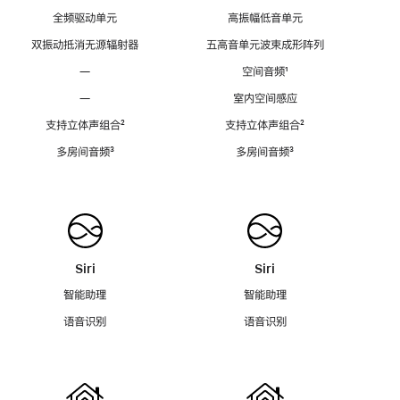
全频驱动单元
高振幅低音单元
双振动抵消无源辐射器
五高音单元波束成形阵列
—
空间音频
脚
¹
注
—
室内空间感应
支持立体声组合
脚
²
支持立体声组合
脚
²
注
注
多房间音频
脚
³
多房间音频
脚
³
注
注
Siri
Siri
智能助理
智能助理
语音识别
语音识别