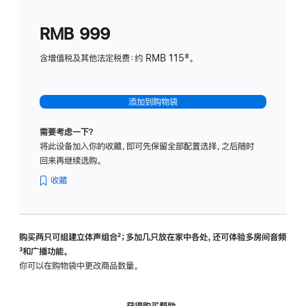
划
(适
RMB 999
用
于
含增值税及其他法定税费：约 RMB 115‡。
HomeP
mini)
添加到购物袋
需要考虑一下？
将此设备加入你的收藏，即可先保留全部配置选择，之后随时
回来再继续选购。
收藏
购买两只可组建立体声组合
脚
²；多加几只放在家中各处，还可体验多‍房‍间音频
脚
³和广播功能。
注
注
你可以在购物袋中更改商品数量。
获得购买帮助，