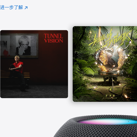
注
进一步了解
Apple
(在
Music
新
窗
口
中
打
开)