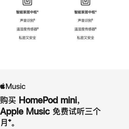
智能家居中枢
脚
⁴
智能家居中枢
脚
⁴
注
注
声音识别
脚
⁵
声音识别
脚
⁵
注
注
温湿度传感器
脚
⁶
温湿度传感器
脚
⁶
注
注
私密又安全
私密又安全
购买 HomePod mini，
Apple Music 免费试听三个
月
脚
⁺。