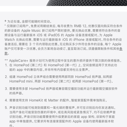
网
脚
‡ 为近似值。金额可能随时间变动。
注
页
⁺ 仅限新订阅用户。免费试用期结束后，每月收费为 RMB 12。优惠仅面向购买符合条件
页
的新设备的 Apple Music 新订阅用户限时提供。要兑换此优惠，需要将符合条件的音
频设备与运行最新版本 iOS 或 iPadOS 的 Apple 设备连接或配对。为 Apple
脚
Watch 兑换此优惠，需要与运行最新版本 iOS 的 iPhone 连接或配对。符合条件的设
备激活后，需要在 3 个月内领取此优惠。无论购买多少件符合条件的设备，每个 Apple
账户仅可享受一次优惠。会员方案将自动续订，直至取消订阅。须遵循限制条件和其他
条
款
。
(在
新
** AppleCare+ 服务计划可为使用过程中发生的意外损坏提供不限次数的保修服务。
窗
在 HomePod (第二代) 和 HomePod (第一代) 上，空间音频适用于支持此功
口
能的 app 中的兼容内容。并非所有内容都支持杜比全景声。
中
打
组建 HomePod 立体声组合需要使用两部同款 HomePod 扬声器，如两部
开)
HomePod mini、两部 HomePod (第二代) 或两部 HomePod (第一代)。
需要使用多部 HomePod 扬声器或兼容隔空播放功能并运行最新隔空播放软件
的扬声器。
需要使用支持 HomeKit 或 Matter 的配件。智能家居配件需单独购买。
声音识别功能可检测到烟雾和一氧化碳的警报声，并可在识别后向你发送通知。
当用户身处可能受到伤害的环境中，或在高风险或紧急情况下，均不应依赖声音
识别功能。声音识别功能需要使用升级更新后的家庭 app 架构，该架构于家庭
app 中单独提供。它要求所有连接家居配件的 Apple 设备均使用最新版本软
件。