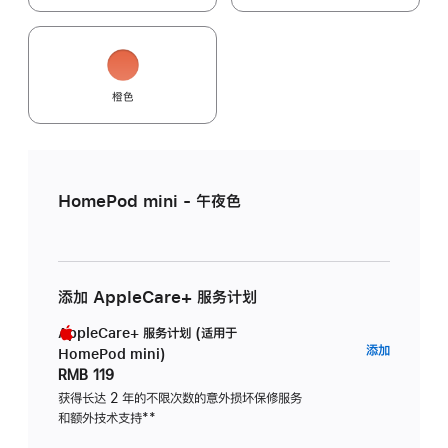
橙色
HomePod mini - 午夜色
添加 AppleCare+ 服务计划
AppleCare+ 服务计划 (适用于
AppleC
添加
HomePod mini)
服
RMB 119
务
获得长达 2 年的不限次数的意外损坏保修服务
和额外技术支持
脚
**
计
注