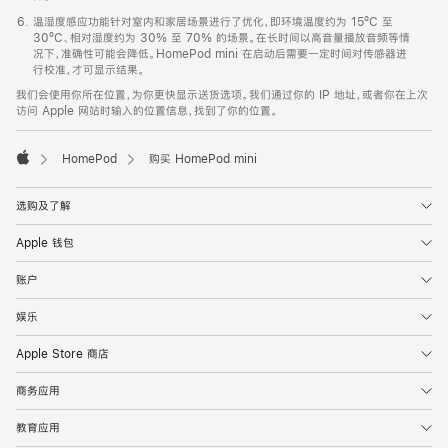
温湿度感应功能针对室内和家居场景进行了优化，即环境温度约为 15ºC 至
30ºC、相对湿度约为 30% 至 70% 的场景。在长时间以高音量播放音频等情
况下，准确性可能会降低。HomePod mini 在启动后需要一定时间对传感器进
行校准，才可显示结果。
我们会使用你所在位置，为你更快显示送货选项。我们通过你的 IP 地址，或者你在上次
访问 Apple 网站时输入的位置信息，找到了你的位置。
HomePod
购买 HomePod mini
Apple
选购及了解
Apple 钱包
账户
娱乐
Apple Store 商店
商务应用
教育应用