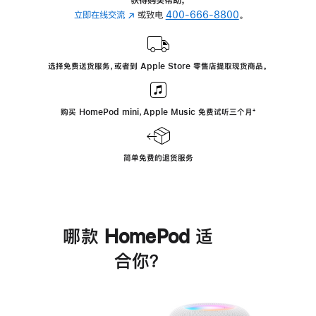
立即在线交流
(在
或致电
400-666-8800
。
新
窗
口
选择免费送货服务，或者到 Apple Store 零售店提取现货商品。
中
打
开)
购买 HomePod mini，Apple Music 免费试听三个月
脚
⁺
注
简单免费的退货服务
哪款 HomePod 适
合你？
进
一
步