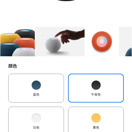
图库
图像
1
图库
图像
2
图库
图像
3
颜色
蓝色
午夜色
白色
黄色