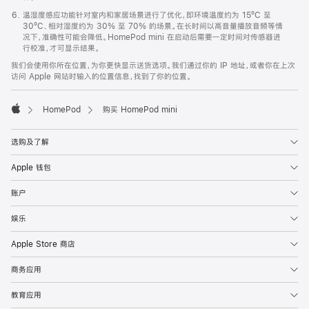
温湿度感应功能针对室内和家居场景进行了优化，即环境温度约为 15ºC 至
30ºC、相对湿度约为 30% 至 70% 的场景。在长时间以高音量播放音频等情
况下，准确性可能会降低。HomePod mini 在启动后需要一定时间对传感器进
行校准，才可显示结果。
我们会使用你所在位置，为你更快显示送货选项。我们通过你的 IP 地址，或者你在上次
访问 Apple 网站时输入的位置信息，找到了你的位置。
HomePod
购买 HomePod mini
Apple
选购及了解
Apple 钱包
账户
娱乐
Apple Store 商店
商务应用
教育应用