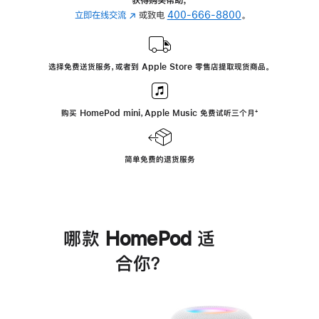
立即在线交流
(在
或致电
400-666-8800
。
新
窗
口
选择免费送货服务，或者到 Apple Store 零售店提取现货商品。
中
打
开)
购买 HomePod mini，Apple Music 免费试听三个月
脚
⁺
注
简单免费的退货服务
哪款 HomePod 适
合你？
进
一
步