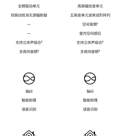
全频驱动单元
高振幅低音单元
双振动抵消无源辐射器
五高音单元波束成形阵列
—
空间音频
脚
¹
注
—
室内空间感应
支持立体声组合
脚
²
支持立体声组合
脚
²
注
注
多房间音频
脚
³
多房间音频
脚
³
注
注
Siri
Siri
智能助理
智能助理
语音识别
语音识别