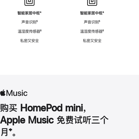
智能家居中枢
脚
⁴
智能家居中枢
脚
⁴
注
注
声音识别
脚
⁵
声音识别
脚
⁵
注
注
温湿度传感器
脚
⁶
温湿度传感器
脚
⁶
注
注
私密又安全
私密又安全
购买 HomePod mini，
Apple Music 免费试听三个
月
脚
⁺。