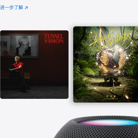
注
进一步了解
Apple
(在
Music
新
窗
口
中
打
开)