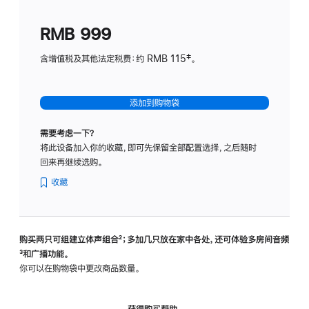
划
(适
RMB 999
用
于
含增值税及其他法定税费：约 RMB 115‡。
HomeP
mini)
添加到购物袋
需要考虑一下？
将此设备加入你的收藏，即可先保留全部配置选择，之后随时
回来再继续选购。
收藏
购买两只可组建立体声组合
脚
²；多加几只放在家中各处，还可体验多‍房‍间音频
脚
³和广播功能。
注
注
你可以在购物袋中更改商品数量。
获得购买帮助，