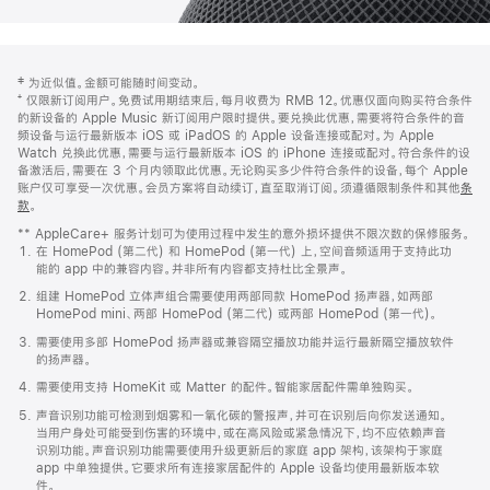
网
脚
‡ 为近似值。金额可能随时间变动。
注
页
⁺ 仅限新订阅用户。免费试用期结束后，每月收费为 RMB 12。优惠仅面向购买符合条件
页
的新设备的 Apple Music 新订阅用户限时提供。要兑换此优惠，需要将符合条件的音
频设备与运行最新版本 iOS 或 iPadOS 的 Apple 设备连接或配对。为 Apple
脚
Watch 兑换此优惠，需要与运行最新版本 iOS 的 iPhone 连接或配对。符合条件的设
备激活后，需要在 3 个月内领取此优惠。无论购买多少件符合条件的设备，每个 Apple
账户仅可享受一次优惠。会员方案将自动续订，直至取消订阅。须遵循限制条件和其他
条
款
。
(在
新
** AppleCare+ 服务计划可为使用过程中发生的意外损坏提供不限次数的保修服务。
窗
在 HomePod (第二代) 和 HomePod (第一代) 上，空间音频适用于支持此功
口
能的 app 中的兼容内容。并非所有内容都支持杜比全景声。
中
打
组建 HomePod 立体声组合需要使用两部同款 HomePod 扬声器，如两部
开)
HomePod mini、两部 HomePod (第二代) 或两部 HomePod (第一代)。
需要使用多部 HomePod 扬声器或兼容隔空播放功能并运行最新隔空播放软件
的扬声器。
需要使用支持 HomeKit 或 Matter 的配件。智能家居配件需单独购买。
声音识别功能可检测到烟雾和一氧化碳的警报声，并可在识别后向你发送通知。
当用户身处可能受到伤害的环境中，或在高风险或紧急情况下，均不应依赖声音
识别功能。声音识别功能需要使用升级更新后的家庭 app 架构，该架构于家庭
app 中单独提供。它要求所有连接家居配件的 Apple 设备均使用最新版本软
件。