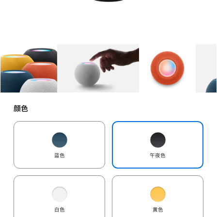
图库
图像
1
图库
图像
2
图库
图像
3
颜色
蓝色
午夜色
白色
黄色