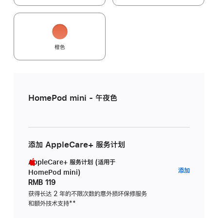
橙色
HomePod mini - 午夜色
添加 AppleCare+ 服务计划
AppleCare+ 服务计划 (适用于
AppleC
添加
HomePod mini)
服
RMB 119
务
获得长达 2 年的不限次数的意外损坏保修服务
和额外技术支持
脚
**
计
注