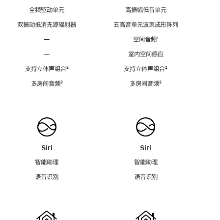
全频驱动单元
高振幅低音单元
双振动抵消无源辐射器
五高音单元波束成形阵列
—
空间音频
脚
¹
注
—
室内空间感应
支持立体声组合
脚
²
支持立体声组合
脚
²
注
注
多房间音频
脚
³
多房间音频
脚
³
注
注
Siri
Siri
智能助理
智能助理
语音识别
语音识别