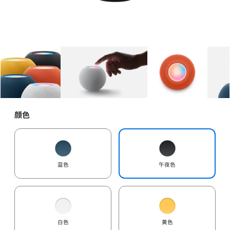
图库
图像
1
图库
图像
2
图库
图像
3
颜色
蓝色
午夜色
白色
黄色