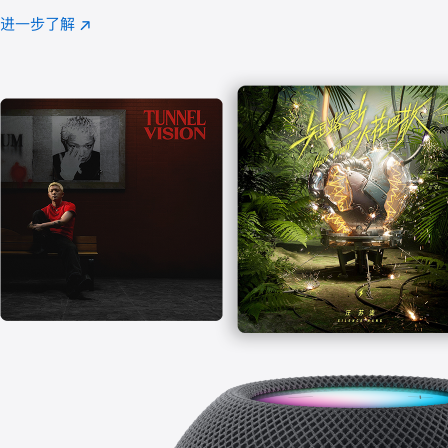
注
进一步了解
Apple
(在
Music
新
窗
口
中
打
开)