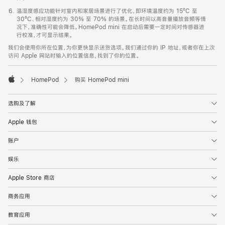
温湿度感应功能针对室内和家居场景进行了优化，即环境温度约为 15ºC 至
30ºC、相对湿度约为 30% 至 70% 的场景。在长时间以高音量播放音频等情
况下，准确性可能会降低。HomePod mini 在启动后需要一定时间对传感器进
行校准，才可显示结果。
我们会使用你所在位置，为你更快显示送货选项。我们通过你的 IP 地址，或者你在上次
访问 Apple 网站时输入的位置信息，找到了你的位置。
HomePod
购买 HomePod mini
Apple
选购及了解
Apple 钱包
账户
娱乐
Apple Store 商店
商务应用
教育应用