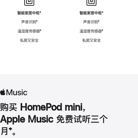
智能家居中枢
脚
⁴
智能家居中枢
脚
⁴
注
注
声音识别
脚
⁵
声音识别
脚
⁵
注
注
温湿度传感器
脚
⁶
温湿度传感器
脚
⁶
注
注
私密又安全
私密又安全
购买 HomePod mini，
Apple Music 免费试听三个
月
脚
⁺。