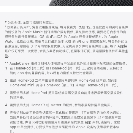
网
脚
‡ 为近似值。金额可能随时间变动。
注
页
⁺ 仅限新订阅用户。免费试用期结束后，每月收费为 RMB 12。优惠仅面向购买符合条件
页
的新设备的 Apple Music 新订阅用户限时提供。要兑换此优惠，需要将符合条件的音
频设备与运行最新版本 iOS 或 iPadOS 的 Apple 设备连接或配对。为 Apple
脚
Watch 兑换此优惠，需要与运行最新版本 iOS 的 iPhone 连接或配对。符合条件的设
备激活后，需要在 3 个月内领取此优惠。无论购买多少件符合条件的设备，每个 Apple
账户仅可享受一次优惠。会员方案将自动续订，直至取消订阅。须遵循限制条件和其他
条
款
。
(在
新
** AppleCare+ 服务计划可为使用过程中发生的意外损坏提供不限次数的保修服务。
窗
在 HomePod (第二代) 和 HomePod (第一代) 上，空间音频适用于支持此功
口
能的 app 中的兼容内容。并非所有内容都支持杜比全景声。
中
打
组建 HomePod 立体声组合需要使用两部同款 HomePod 扬声器，如两部
开)
HomePod mini、两部 HomePod (第二代) 或两部 HomePod (第一代)。
需要使用多部 HomePod 扬声器或兼容隔空播放功能并运行最新隔空播放软件
的扬声器。
需要使用支持 HomeKit 或 Matter 的配件。智能家居配件需单独购买。
声音识别功能可检测到烟雾和一氧化碳的警报声，并可在识别后向你发送通知。
当用户身处可能受到伤害的环境中，或在高风险或紧急情况下，均不应依赖声音
识别功能。声音识别功能需要使用升级更新后的家庭 app 架构，该架构于家庭
app 中单独提供。它要求所有连接家居配件的 Apple 设备均使用最新版本软
件。