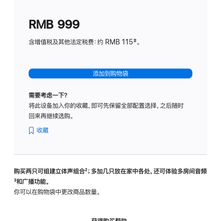
划
(适
RMB 999
用
于
含增值税及其他法定税费：约 RMB 115‡。
HomeP
mini)
添加到购物袋
需要考虑一下？
将此设备加入你的收藏，即可先保留全部配置选择，之后随时
回来再继续选购。
收藏
购买两只可组建立体声组合
脚
²；多加几只放在家中各处，还可体验多‍房‍间音频
脚
³和广播功能。
注
注
你可以在购物袋中更改商品数量。
获得购买帮助，