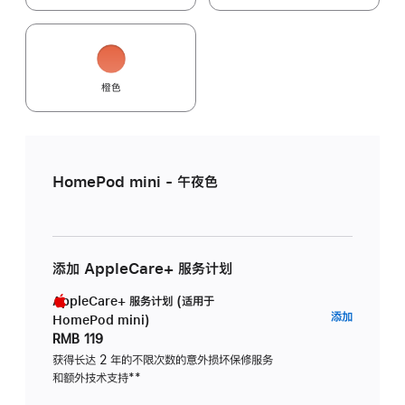
橙色
HomePod mini - 午夜色
添加 AppleCare+ 服务计划
AppleCare+ 服务计划 (适用于
AppleC
添加
HomePod mini)
服
RMB 119
务
获得长达 2 年的不限次数的意外损坏保修服务
和额外技术支持
脚
**
计
注