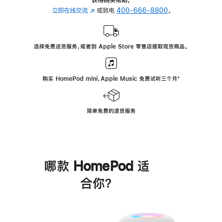
立即在线交流
(在
或致电
400-666-8800
。
新
窗
口
选择免费送货服务，或者到 Apple Store 零售店提取现货商品。
中
打
开)
购买 HomePod mini，Apple Music 免费试听三个月
脚
⁺
注
简单免费的退货服务
哪款 HomePod 适
合你？
进
一
步