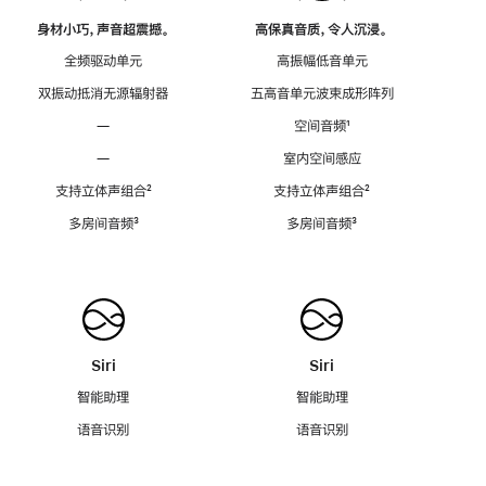
身材小巧，声音超震撼。
高保真音质，令人沉浸。
全频驱动单元
高振幅低音单元
双振动抵消无源辐射器
五高音单元波束成形阵列
—
空间音频
脚
¹
注
—
室内空间感应
支持立体声组合
脚
²
支持立体声组合
脚
²
注
注
多房间音频
脚
³
多房间音频
脚
³
注
注
Siri
Siri
智能助理
智能助理
语音识别
语音识别