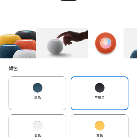
图库
图像
1
图库
图像
2
图库
图像
3
颜色
蓝色
午夜色
白色
黄色