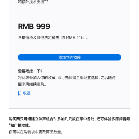
和额外技术支持
脚
**
计
注
划
(适
RMB 999
用
于
含增值税及其他法定税费：约 RMB 115‡。
HomeP
mini)
添加到购物袋
需要考虑一下？
将此设备加入你的收藏，即可先保留全部配置选择，之后随时
回来再继续选购。
收藏
购买两只可组建立体声组合
脚
²；多加几只放在家中各处，还可体验多‍房‍间音频
脚
³和广播功能。
注
注
你可以在购物袋中更改商品数量。