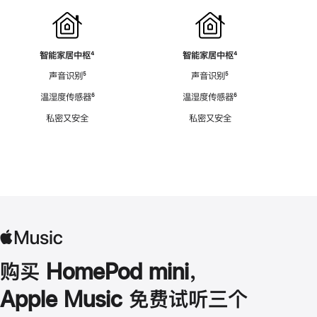
智能家居中枢
脚
⁴
智能家居中枢
脚
⁴
注
注
声音识别
脚
⁵
声音识别
脚
⁵
注
注
温湿度传感器
脚
⁶
温湿度传感器
脚
⁶
注
注
私密又安全
私密又安全
购买 HomePod mini，
Apple Music 免费试听三个