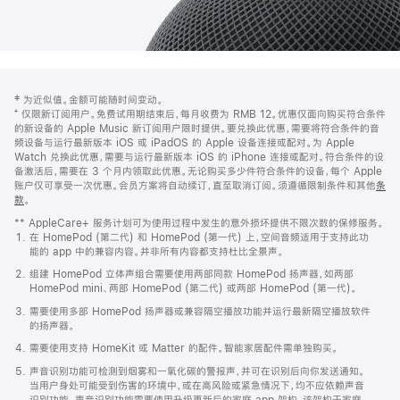
网
脚
‡ 为近似值。金额可能随时间变动。
注
页
⁺ 仅限新订阅用户。免费试用期结束后，每月收费为 RMB 12。优惠仅面向购买符合条件
页
的新设备的 Apple Music 新订阅用户限时提供。要兑换此优惠，需要将符合条件的音
频设备与运行最新版本 iOS 或 iPadOS 的 Apple 设备连接或配对。为 Apple
脚
Watch 兑换此优惠，需要与运行最新版本 iOS 的 iPhone 连接或配对。符合条件的设
备激活后，需要在 3 个月内领取此优惠。无论购买多少件符合条件的设备，每个 Apple
账户仅可享受一次优惠。会员方案将自动续订，直至取消订阅。须遵循限制条件和其他
条
款
。
(在
新
** AppleCare+ 服务计划可为使用过程中发生的意外损坏提供不限次数的保修服务。
窗
在 HomePod (第二代) 和 HomePod (第一代) 上，空间音频适用于支持此功
口
能的 app 中的兼容内容。并非所有内容都支持杜比全景声。
中
打
组建 HomePod 立体声组合需要使用两部同款 HomePod 扬声器，如两部
开)
HomePod mini、两部 HomePod (第二代) 或两部 HomePod (第一代)。
需要使用多部 HomePod 扬声器或兼容隔空播放功能并运行最新隔空播放软件
的扬声器。
需要使用支持 HomeKit 或 Matter 的配件。智能家居配件需单独购买。
声音识别功能可检测到烟雾和一氧化碳的警报声，并可在识别后向你发送通知。
当用户身处可能受到伤害的环境中，或在高风险或紧急情况下，均不应依赖声音
识别功能。声音识别功能需要使用升级更新后的家庭 app 架构，该架构于家庭