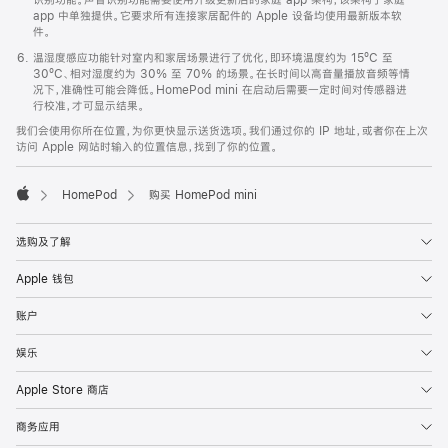
app 中单独提供。它要求所有连接家居配件的 Apple 设备均使用最新版本软
件。
温湿度感应功能针对室内和家居场景进行了优化，即环境温度约为 15ºC 至
30ºC、相对湿度约为 30% 至 70% 的场景。在长时间以高音量播放音频等情
况下，准确性可能会降低。HomePod mini 在启动后需要一定时间对传感器进
行校准，才可显示结果。
我们会使用你所在位置，为你更快显示送货选项。我们通过你的 IP 地址，或者你在上次
访问 Apple 网站时输入的位置信息，找到了你的位置。
HomePod
购买 HomePod mini
Apple
选购及了解
Apple 钱包
账户
娱乐
Apple Store 商店
商务应用