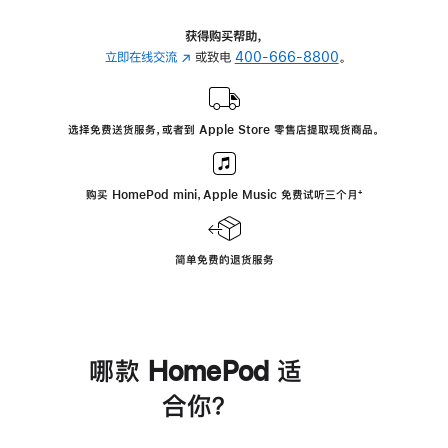
获得购买帮助，
立即在线交流
(在
或致电
400-666-8800
。
新
窗
口
选择免费送货服务，或者到 Apple Store 零售店提取现货商品。
中
打
开)
购买 HomePod mini，Apple Music 免费试听三个月
脚
⁺
注
简单免费的退货服务
哪款 HomePod 适
合你？
进