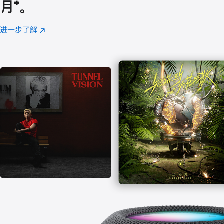
月
脚
⁺。
注
进一步了解
Apple
(在
Music
新
窗
口
中
打
开)