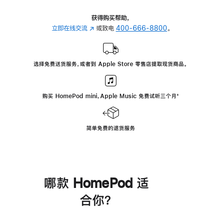
获得购买帮助，
立即在线交流
(在
或致电
400-666-8800
。
新
窗
口
选择免费送货服务，或者到 Apple Store 零售店提取现货商品。
中
打
开)
购买 HomePod mini，Apple Music 免费试听三个月
脚
⁺
注
简单免费的退货服务
哪款 HomePod 适
合你？
进