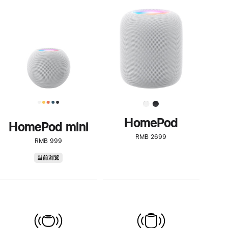
一
步
了
解
HomePod<
HomePod
HomePod mini
RMB 2699
RMB 999
HomePod
当前浏览
mini