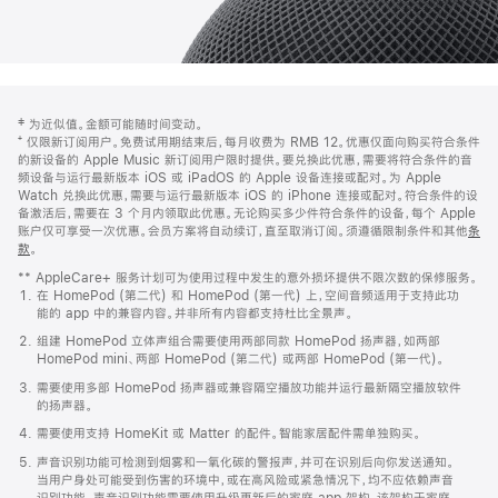
网
脚
‡ 为近似值。金额可能随时间变动。
注
页
⁺ 仅限新订阅用户。免费试用期结束后，每月收费为 RMB 12。优惠仅面向购买符合条件
页
的新设备的 Apple Music 新订阅用户限时提供。要兑换此优惠，需要将符合条件的音
频设备与运行最新版本 iOS 或 iPadOS 的 Apple 设备连接或配对。为 Apple
脚
Watch 兑换此优惠，需要与运行最新版本 iOS 的 iPhone 连接或配对。符合条件的设
备激活后，需要在 3 个月内领取此优惠。无论购买多少件符合条件的设备，每个 Apple
账户仅可享受一次优惠。会员方案将自动续订，直至取消订阅。须遵循限制条件和其他
条
款
。
(在
新
** AppleCare+ 服务计划可为使用过程中发生的意外损坏提供不限次数的保修服务。
窗
在 HomePod (第二代) 和 HomePod (第一代) 上，空间音频适用于支持此功
口
能的 app 中的兼容内容。并非所有内容都支持杜比全景声。
中
打
组建 HomePod 立体声组合需要使用两部同款 HomePod 扬声器，如两部
开)
HomePod mini、两部 HomePod (第二代) 或两部 HomePod (第一代)。
需要使用多部 HomePod 扬声器或兼容隔空播放功能并运行最新隔空播放软件
的扬声器。
需要使用支持 HomeKit 或 Matter 的配件。智能家居配件需单独购买。
声音识别功能可检测到烟雾和一氧化碳的警报声，并可在识别后向你发送通知。
当用户身处可能受到伤害的环境中，或在高风险或紧急情况下，均不应依赖声音
识别功能。声音识别功能需要使用升级更新后的家庭 app 架构，该架构于家庭