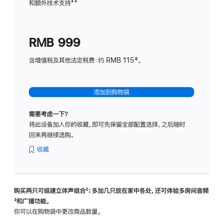
和额外技术支持
脚
**
计
注
划
(适
RMB 999
用
于
含增值税及其他法定税费：约 RMB 115‡。
HomeP
mini)
添加到购物袋
需要考虑一下？
将此设备加入你的收藏，即可先保留全部配置选择，之后随时
回来再继续选购。
收藏
购买两只可组建立体声组合
脚
²；多加几只放在家中各处，还可体验多‍房‍间音频
脚
³和广播功能。
注
注
你可以在购物袋中更改商品数量。