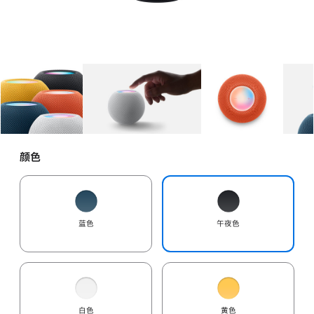
图库
图像
1
图库
图像
2
图库
图像
3
颜色
蓝色
午夜色
白色
黄色