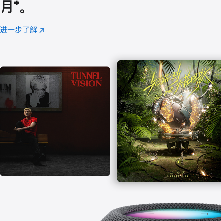
月
脚
⁺。
注
进一步了解
Apple
(在
Music
新
窗
口
中
打
开)