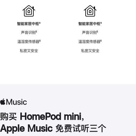
智能家居中枢
脚
⁴
智能家居中枢
脚
⁴
注
注
声音识别
脚
⁵
声音识别
脚
⁵
注
注
温湿度传感器
脚
⁶
温湿度传感器
脚
⁶
注
注
私密又安全
私密又安全
购买 HomePod mini，
Apple Music 免费试听三个