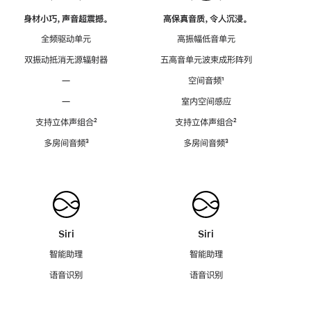
身材小巧，声音超震撼。
高保真音质，令人沉浸。
全频驱动单元
高振幅低音单元
双振动抵消无源辐射器
五高音单元波束成形阵列
—
空间音频
脚
¹
注
—
室内空间感应
支持立体声组合
脚
²
支持立体声组合
脚
²
注
注
多房间音频
脚
³
多房间音频
脚
³
注
注
Siri
Siri
智能助理
智能助理
语音识别
语音识别