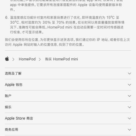
app 中单独提供。它要求所有连接家居配件的 Apple 设备均使用最新版本软
件。
温湿度感应功能针对室内和家居场景进行了优化，即环境温度约为 15ºC 至
30ºC、相对湿度约为 30% 至 70% 的场景。在长时间以高音量播放音频等情
况下，准确性可能会降低。HomePod mini 在启动后需要一定时间对传感器进
行校准，才可显示结果。
我们会使用你所在位置，为你更快显示送货选项。我们通过你的 IP 地址，或者你在上次
访问 Apple 网站时输入的位置信息，找到了你的位置。
HomePod
购买 HomePod mini
Apple
选购及了解
Apple 钱包
账户
娱乐
Apple Store 商店
商务应用