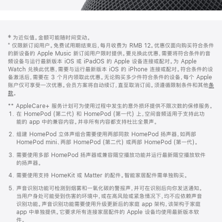
网
脚
‡ 为近似值。金额可能随时间变动。
注
页
⁺ 仅限新订阅用户。免费试用期结束后，每月收费为 RMB 12。优惠仅面向购买符合条件
页
的新设备的 Apple Music 新订阅用户限时提供。要兑换此优惠，需要将符合条件的音
频设备与运行最新版本 iOS 或 iPadOS 的 Apple 设备连接或配对。为 Apple
脚
Watch 兑换此优惠，需要与运行最新版本 iOS 的 iPhone 连接或配对。符合条件的设
备激活后，需要在 3 个月内领取此优惠。无论购买多少件符合条件的设备，每个 Apple
账户仅可享受一次优惠。会员方案将自动续订，直至取消订阅。须遵循限制条件和其他
条
款
。
(在
新
** AppleCare+ 服务计划可为使用过程中发生的意外损坏提供不限次数的保修服务。
窗
在 HomePod (第二代) 和 HomePod (第一代) 上，空间音频适用于支持此功
口
能的 app 中的兼容内容。并非所有内容都支持杜比全景声。
中
打
组建 HomePod 立体声组合需要使用两部同款 HomePod 扬声器，如两部
开)
HomePod mini、两部 HomePod (第二代) 或两部 HomePod (第一代)。
需要使用多部 HomePod 扬声器或兼容隔空播放功能并运行最新隔空播放软件
的扬声器。
需要使用支持 HomeKit 或 Matter 的配件。智能家居配件需单独购买。
声音识别功能可检测到烟雾和一氧化碳的警报声，并可在识别后向你发送通知。
当用户身处可能受到伤害的环境中，或在高风险或紧急情况下，均不应依赖声音
识别功能。声音识别功能需要使用升级更新后的家庭 app 架构，该架构于家庭
app 中单独提供。它要求所有连接家居配件的 Apple 设备均使用最新版本软
件。