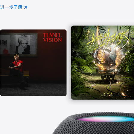
注
进一步了解
Apple
(在
Music
新
窗
口
中
打
开)