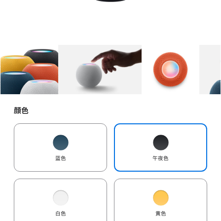
图库
图像
1
图库
图像
2
图库
图像
3
颜色
蓝色
午夜色
白色
黄色