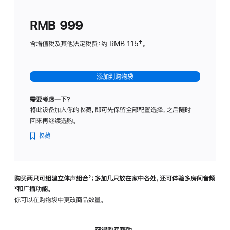
划
(适
RMB 999
用
于
含增值税及其他法定税费：约 RMB 115‡。
HomeP
mini)
添加到购物袋
需要考虑一下？
将此设备加入你的收藏，即可先保留全部配置选择，之后随时
回来再继续选购。
收藏
购买两只可组建立体声组合
脚
²；多加几只放在家中各处，还可体验多‍房‍间音频
脚
³和广播功能。
注
注
你可以在购物袋中更改商品数量。
获得购买帮助，