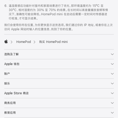
温湿度感应功能针对室内和家居场景进行了优化，即环境温度约为 15ºC 至
30ºC、相对湿度约为 30% 至 70% 的场景。在长时间以高音量播放音频等情
况下，准确性可能会降低。HomePod mini 在启动后需要一定时间对传感器进
行校准，才可显示结果。
我们会使用你所在位置，为你更快显示送货选项。我们通过你的 IP 地址，或者你在上次
访问 Apple 网站时输入的位置信息，找到了你的位置。
HomePod
购买 HomePod mini
Apple
选购及了解
Apple 钱包
账户
娱乐
Apple Store 商店
商务应用
教育应用