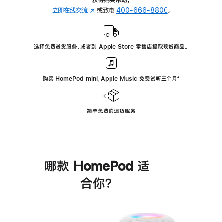
立即在线交流
(在
或致电
400-666-8800
。
新
窗
口
选择免费送货服务，或者到 Apple Store 零售店提取现货商品。
中
打
开)
购买 HomePod mini，Apple Music 免费试听三个月
脚
⁺
注
简单免费的退货服务
哪款 HomePod 适
合你？
进
一
步