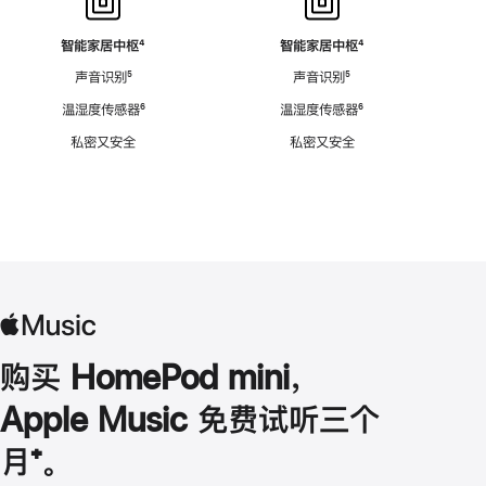
智能家居中枢
脚
⁴
智能家居中枢
脚
⁴
注
注
声音识别
脚
⁵
声音识别
脚
⁵
注
注
温湿度传感器
脚
⁶
温湿度传感器
脚
⁶
注
注
私密又安全
私密又安全
购买 HomePod mini，
Apple Music 免费试听三个
月
脚
⁺。