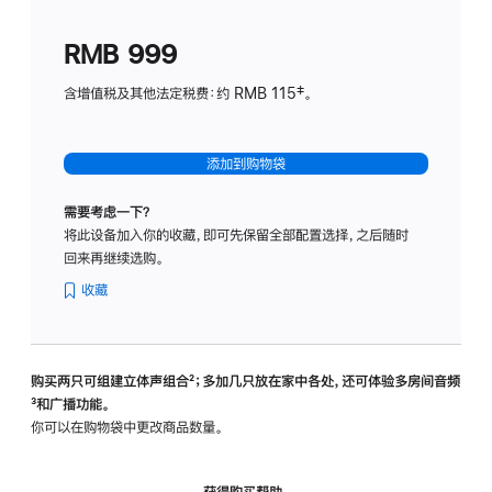
划
(适
RMB 999
用
于
含增值税及其他法定税费：约 RMB 115‡。
HomeP
mini)
添加到购物袋
需要考虑一下？
将此设备加入你的收藏，即可先保留全部配置选择，之后随时
回来再继续选购。
收藏
购买两只可组建立体声组合
脚
²；多加几只放在家中各处，还可体验多‍房‍间音频
脚
³和广播功能。
注
注
你可以在购物袋中更改商品数量。
获得购买帮助，