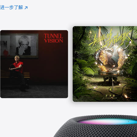
注
进一步了解
Apple
(在
Music
新
窗
口
中
打
开)