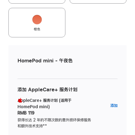
橙色
HomePod mini - 午夜色
添加 AppleCare+ 服务计划
AppleCare+ 服务计划 (适用于
AppleC
添加
HomePod mini)
服
RMB 119
务
获得长达 2 年的不限次数的意外损坏保修服务
和额外技术支持
脚
**
计
注