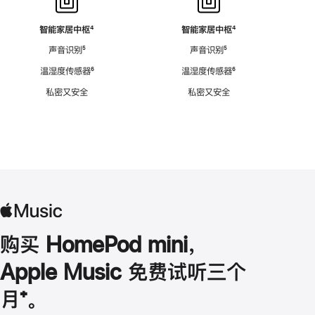
智能家居中枢
脚
⁴
智能家居中枢
脚
⁴
注
注
声音识别
脚
⁵
声音识别
脚
⁵
注
注
温湿度传感器
脚
⁶
温湿度传感器
脚
⁶
注
注
私密又安全
私密又安全
购买 HomePod mini，
Apple Music 免费试听三个
月
脚
⁺。