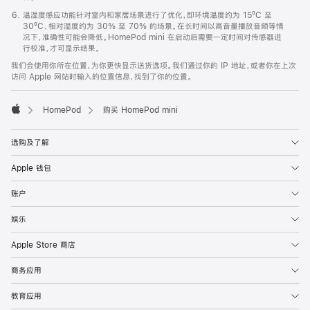
温湿度感应功能针对室内和家居场景进行了优化，即环境温度约为 15ºC 至
30ºC、相对湿度约为 30% 至 70% 的场景。在长时间以高音量播放音频等情
况下，准确性可能会降低。HomePod mini 在启动后需要一定时间对传感器进
行校准，才可显示结果。
我们会使用你所在位置，为你更快显示送货选项。我们通过你的 IP 地址，或者你在上次
访问 Apple 网站时输入的位置信息，找到了你的位置。
HomePod
购买 HomePod mini
Apple
选购及了解
Apple 钱包
账户
娱乐
Apple Store 商店
商务应用
教育应用