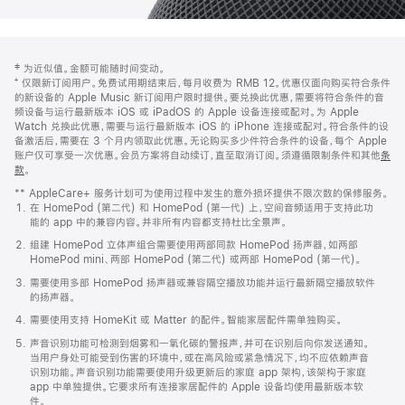
网
脚
‡ 为近似值。金额可能随时间变动。
注
页
⁺ 仅限新订阅用户。免费试用期结束后，每月收费为 RMB 12。优惠仅面向购买符合条件
页
的新设备的 Apple Music 新订阅用户限时提供。要兑换此优惠，需要将符合条件的音
频设备与运行最新版本 iOS 或 iPadOS 的 Apple 设备连接或配对。为 Apple
脚
Watch 兑换此优惠，需要与运行最新版本 iOS 的 iPhone 连接或配对。符合条件的设
备激活后，需要在 3 个月内领取此优惠。无论购买多少件符合条件的设备，每个 Apple
账户仅可享受一次优惠。会员方案将自动续订，直至取消订阅。须遵循限制条件和其他
条
款
。
(在
新
** AppleCare+ 服务计划可为使用过程中发生的意外损坏提供不限次数的保修服务。
窗
在 HomePod (第二代) 和 HomePod (第一代) 上，空间音频适用于支持此功
口
能的 app 中的兼容内容。并非所有内容都支持杜比全景声。
中
打
组建 HomePod 立体声组合需要使用两部同款 HomePod 扬声器，如两部
开)
HomePod mini、两部 HomePod (第二代) 或两部 HomePod (第一代)。
需要使用多部 HomePod 扬声器或兼容隔空播放功能并运行最新隔空播放软件
的扬声器。
需要使用支持 HomeKit 或 Matter 的配件。智能家居配件需单独购买。
声音识别功能可检测到烟雾和一氧化碳的警报声，并可在识别后向你发送通知。
当用户身处可能受到伤害的环境中，或在高风险或紧急情况下，均不应依赖声音
识别功能。声音识别功能需要使用升级更新后的家庭 app 架构，该架构于家庭
app 中单独提供。它要求所有连接家居配件的 Apple 设备均使用最新版本软
件。