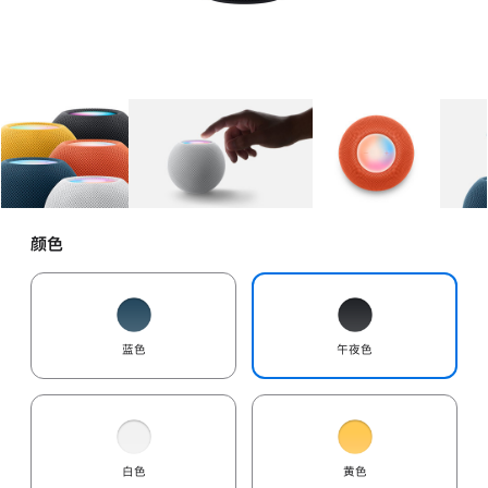
图库
图像
1
图库
图像
2
图库
图像
3
颜色
蓝色
午夜色
白色
黄色