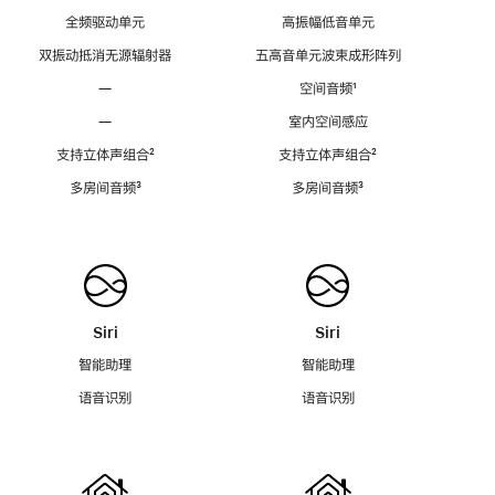
全频驱动单元
高振幅低音单元
双振动抵消无源辐射器
五高音单元波束成形阵列
—
空间音频
脚
¹
注
—
室内空间感应
支持立体声组合
脚
²
支持立体声组合
脚
²
注
注
多房间音频
脚
³
多房间音频
脚
³
注
注
Siri
Siri
智能助理
智能助理
语音识别
语音识别