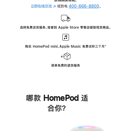
立即在线交流
(在
或致电
400-666-8800
。
新
窗
口
选择免费送货服务，或者到 Apple Store 零售店提取现货商品。
中
打
开)
购买 HomePod mini，Apple Music 免费试听三个月
脚
⁺
注
简单免费的退货服务
哪款 HomePod 适
合你？
进
一
步