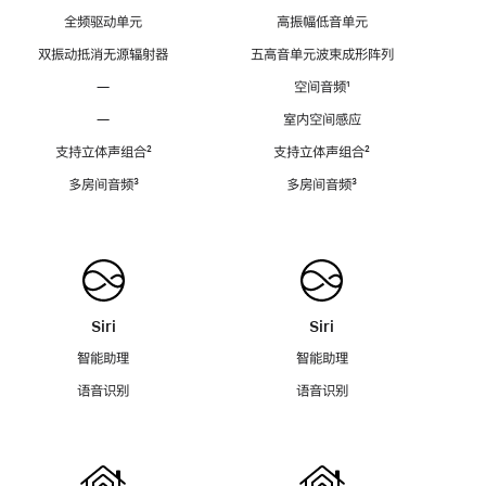
全频驱动单元
高振幅低音单元
双振动抵消无源辐射器
五高音单元波束成形阵列
—
空间音频
脚
¹
注
—
室内空间感应
支持立体声组合
脚
²
支持立体声组合
脚
²
注
注
多房间音频
脚
³
多房间音频
脚
³
注
注
Siri
Siri
智能助理
智能助理
语音识别
语音识别