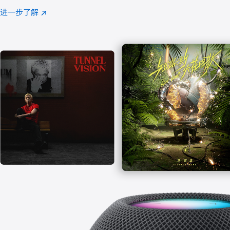
注
进一步了解
Apple
(在
Music
新
窗
口
中
打
开)