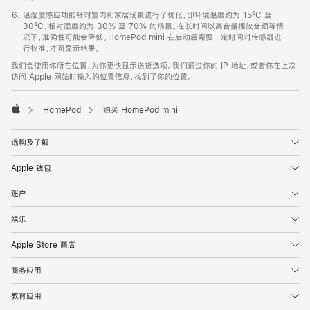
温湿度感应功能针对室内和家居场景进行了优化，即环境温度约为 15ºC 至
30ºC、相对湿度约为 30% 至 70% 的场景。在长时间以高音量播放音频等情
况下，准确性可能会降低。HomePod mini 在启动后需要一定时间对传感器进
行校准，才可显示结果。
我们会使用你所在位置，为你更快显示送货选项。我们通过你的 IP 地址，或者你在上次
访问 Apple 网站时输入的位置信息，找到了你的位置。
HomePod
购买 HomePod mini
Apple
选购及了解
Apple 钱包
账户
娱乐
Apple Store 商店
商务应用
教育应用