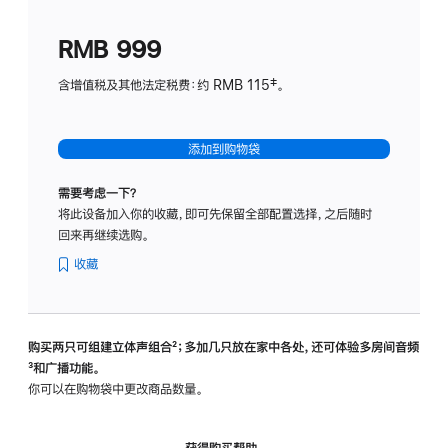
划
(适
RMB 999
用
于
含增值税及其他法定税费：约 RMB 115‡。
HomeP
mini)
添加到购物袋
需要考虑一下？
将此设备加入你的收藏，即可先保留全部配置选择，之后随时
回来再继续选购。
收藏
购买两只可组建立体声组合
脚
²；多加几只放在家中各处，还可体验多‍房‍间音频
脚
³和广播功能。
注
注
你可以在购物袋中更改商品数量。
获得购买帮助，