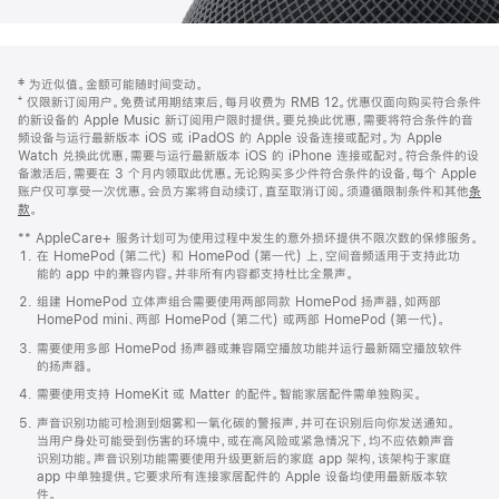
网
脚
‡ 为近似值。金额可能随时间变动。
注
页
⁺ 仅限新订阅用户。免费试用期结束后，每月收费为 RMB 12。优惠仅面向购买符合条件
页
的新设备的 Apple Music 新订阅用户限时提供。要兑换此优惠，需要将符合条件的音
频设备与运行最新版本 iOS 或 iPadOS 的 Apple 设备连接或配对。为 Apple
脚
Watch 兑换此优惠，需要与运行最新版本 iOS 的 iPhone 连接或配对。符合条件的设
备激活后，需要在 3 个月内领取此优惠。无论购买多少件符合条件的设备，每个 Apple
账户仅可享受一次优惠。会员方案将自动续订，直至取消订阅。须遵循限制条件和其他
条
款
。
(在
新
** AppleCare+ 服务计划可为使用过程中发生的意外损坏提供不限次数的保修服务。
窗
在 HomePod (第二代) 和 HomePod (第一代) 上，空间音频适用于支持此功
口
能的 app 中的兼容内容。并非所有内容都支持杜比全景声。
中
打
组建 HomePod 立体声组合需要使用两部同款 HomePod 扬声器，如两部
开)
HomePod mini、两部 HomePod (第二代) 或两部 HomePod (第一代)。
需要使用多部 HomePod 扬声器或兼容隔空播放功能并运行最新隔空播放软件
的扬声器。
需要使用支持 HomeKit 或 Matter 的配件。智能家居配件需单独购买。
声音识别功能可检测到烟雾和一氧化碳的警报声，并可在识别后向你发送通知。
当用户身处可能受到伤害的环境中，或在高风险或紧急情况下，均不应依赖声音
识别功能。声音识别功能需要使用升级更新后的家庭 app 架构，该架构于家庭
app 中单独提供。它要求所有连接家居配件的 Apple 设备均使用最新版本软
件。