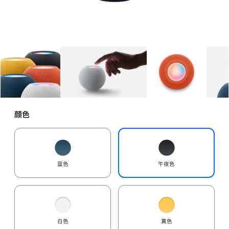
图库
图像
1
图库
图像
2
图库
图像
3
颜色
蓝色
午夜色
白色
黄色