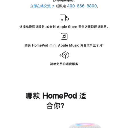
立即在线交流
(在
或致电
400-666-8800
。
新
窗
口
选择免费送货服务，或者到 Apple Store 零售店提取现货商品。
中
打
开)
购买 HomePod mini，Apple Music 免费试听三个月
脚
⁺
注
简单免费的退货服务
哪款 HomePod 适
合你？
进
一
步