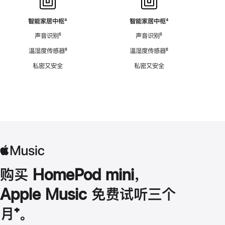
智能家居中枢
脚
⁴
智能家居中枢
脚
⁴
注
注
声音识别
脚
⁵
声音识别
脚
⁵
注
注
温湿度传感器
脚
⁶
温湿度传感器
脚
⁶
注
注
私密又安全
私密又安全
购买 HomePod mini，
Apple Music 免费试听三个
月
脚
⁺。