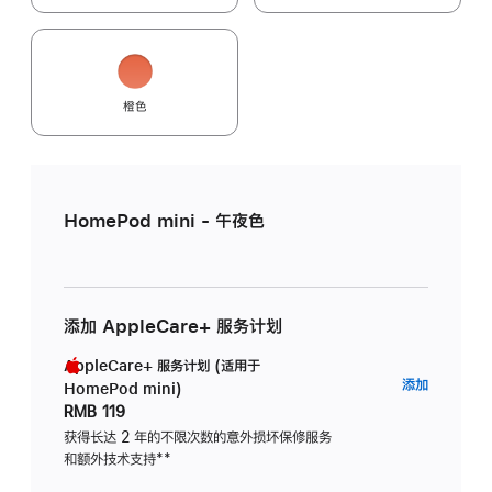
橙色
HomePod mini - 午夜色
添加 AppleCare+ 服务计划
AppleCare+ 服务计划 (适用于
AppleC
添加
HomePod mini)
服
RMB 119
务
获得长达 2 年的不限次数的意外损坏保修服务
和额外技术支持
脚
**
计
注