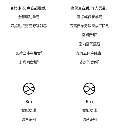
身材小巧，声音超震撼。
高保真音质，令人沉浸。
全频驱动单元
高振幅低音单元
双振动抵消无源辐射器
五高音单元波束成形阵列
—
空间音频
脚
¹
注
—
室内空间感应
支持立体声组合
脚
²
支持立体声组合
脚
²
注
注
多房间音频
脚
³
多房间音频
脚
³
注
注
Siri
Siri
智能助理
智能助理
语音识别
语音识别