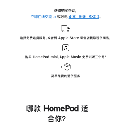
获得购买帮助，
立即在线交流
(在
或致电
400-666-8800
。
新
窗
口
选择免费送货服务，或者到 Apple Store 零售店提取现货商品。
中
打
开)
购买 HomePod mini，Apple Music 免费试听三个月
脚
⁺
注
简单免费的退货服务
哪款 HomePod 适
合你？
进