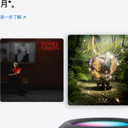
月
脚
⁺。
注
进一步了解
Apple
(在
Music
新
窗
口
中
打
开)