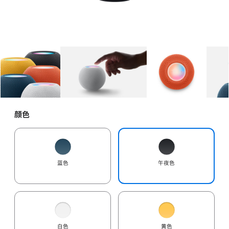
图库
图像
1
图库
图像
2
图库
图像
3
颜色
蓝色
午夜色
白色
黄色