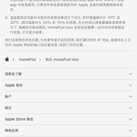
app 中单独提供。它要求所有连接家居配件的 Apple 设备均使用最新版本软
件。
温湿度感应功能针对室内和家居场景进行了优化，即环境温度约为 15ºC 至
30ºC、相对湿度约为 30% 至 70% 的场景。在长时间以高音量播放音频等情
况下，准确性可能会降低。HomePod mini 在启动后需要一定时间对传感器进
行校准，才可显示结果。
我们会使用你所在位置，为你更快显示送货选项。我们通过你的 IP 地址，或者你在上次
访问 Apple 网站时输入的位置信息，找到了你的位置。
HomePod
购买 HomePod mini
Apple
选购及了解
Apple 钱包
账户
娱乐
Apple Store 商店
商务应用