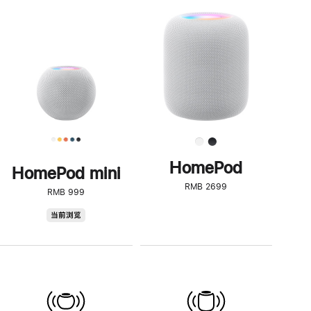
一
步
了
解
HomePod<
HomePod
HomePod mini
RMB 2699
RMB 999
HomePod
当前浏览
mini