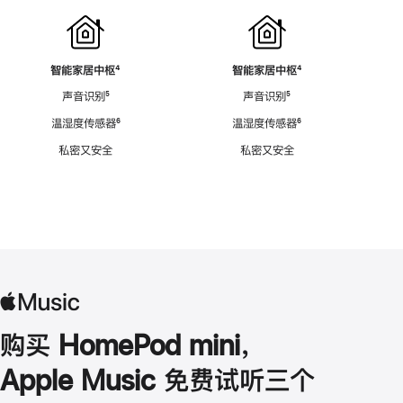
智能家居中枢
脚
⁴
智能家居中枢
脚
⁴
注
注
声音识别
脚
⁵
声音识别
脚
⁵
注
注
温湿度传感器
脚
⁶
温湿度传感器
脚
⁶
注
注
私密又安全
私密又安全
购买 HomePod mini，
Apple Music 免费试听三个