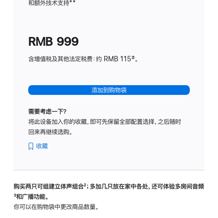
和额外技术支持
脚
**
计
注
划
(适
RMB 999
用
于
含增值税及其他法定税费：约 RMB 115‡。
HomeP
mini)
添加到购物袋
需要考虑一下？
将此设备加入你的收藏，即可先保留全部配置选择，之后随时
回来再继续选购。
收藏
购买两只可组建立体声组合
脚
²；多加几只放在家中各处，还可体验多‍房‍间音频
脚
³和广播功能。
注
注
你可以在购物袋中更改商品数量。