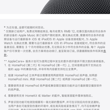
网
脚
‡ 为近似值。金额可能随时间变动。
注
页
⁺ 仅限新订阅用户。免费试用期结束后，每月收费为 RMB 12。优惠仅面向购买符合条件
页
的新设备的 Apple Music 新订阅用户限时提供。要兑换此优惠，需要将符合条件的音
频设备与运行最新版本 iOS 或 iPadOS 的 Apple 设备连接或配对。为 Apple
脚
Watch 兑换此优惠，需要与运行最新版本 iOS 的 iPhone 连接或配对。符合条件的设
备激活后，需要在 3 个月内领取此优惠。无论购买多少件符合条件的设备，每个 Apple
账户仅可享受一次优惠。会员方案将自动续订，直至取消订阅。须遵循限制条件和其他
条
款
。
(在
新
** AppleCare+ 服务计划可为使用过程中发生的意外损坏提供不限次数的保修服务。
窗
在 HomePod (第二代) 和 HomePod (第一代) 上，空间音频适用于支持此功
口
能的 app 中的兼容内容。并非所有内容都支持杜比全景声。
中
打
组建 HomePod 立体声组合需要使用两部同款 HomePod 扬声器，如两部
开)
HomePod mini、两部 HomePod (第二代) 或两部 HomePod (第一代)。
需要使用多部 HomePod 扬声器或兼容隔空播放功能并运行最新隔空播放软件
的扬声器。
需要使用支持 HomeKit 或 Matter 的配件。智能家居配件需单独购买。
声音识别功能可检测到烟雾和一氧化碳的警报声，并可在识别后向你发送通知。
当用户身处可能受到伤害的环境中，或在高风险或紧急情况下，均不应依赖声音
识别功能。声音识别功能需要使用升级更新后的家庭 app 架构，该架构于家庭