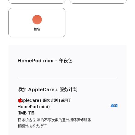
橙色
HomePod mini - 午夜色
添加 AppleCare+ 服务计划
AppleCare+ 服务计划 (适用于
AppleC
添加
HomePod mini)
服
RMB 119
务
获得长达 2 年的不限次数的意外损坏保修服务
和额外技术支持
脚
**
计
注