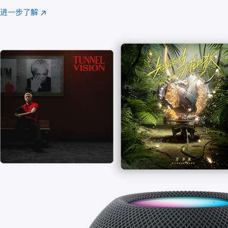
注
进一步了解
Apple
(在
Music
新
窗
口
中
打
开)