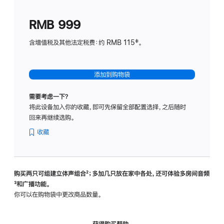
划
(适
RMB 999
用
于
含增值税及其他法定税费：约 RMB 115‡。
HomeP
mini)
添加到购物袋
需要考虑一下？
将此设备加入你的收藏，即可先保留全部配置选择，之后随时
回来再继续选购。
收藏
购买两只可组建立体声组合
脚
²；多加几只放在家中各处，还可体验多‍房‍间音频
脚
³和广播功能。
注
注
你可以在购物袋中更改商品数量。
获得购买帮助，