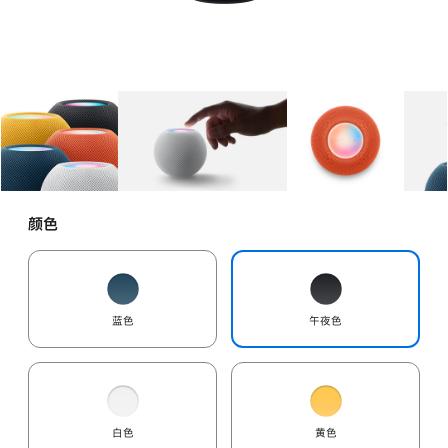
图库
图像
1
图库
图像
2
图库
图像
3
颜色
蓝色
午夜色
白色
黄色