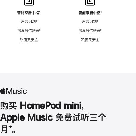
智能家居中枢
脚
⁴
智能家居中枢
脚
⁴
注
注
声音识别
脚
⁵
声音识别
脚
⁵
注
注
温湿度传感器
脚
⁶
温湿度传感器
脚
⁶
注
注
私密又安全
私密又安全
购买 HomePod mini，
Apple Music 免费试听三个
月
脚
⁺。