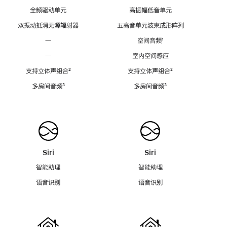
全频驱动单元
高振幅低音单元
双振动抵消无源辐射器
五高音单元波束成形阵列
—
空间音频
脚
¹
注
—
室内空间感应
支持立体声组合
脚
²
支持立体声组合
脚
²
注
注
多房间音频
脚
³
多房间音频
脚
³
注
注
Siri
Siri
智能助理
智能助理
语音识别
语音识别