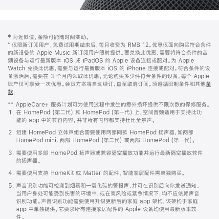
网
脚
‡ 为近似值。金额可能随时间变动。
注
页
⁺ 仅限新订阅用户。免费试用期结束后，每月收费为 RMB 12。优惠仅面向购买符合条件
页
的新设备的 Apple Music 新订阅用户限时提供。要兑换此优惠，需要将符合条件的音
频设备与运行最新版本 iOS 或 iPadOS 的 Apple 设备连接或配对。为 Apple
脚
Watch 兑换此优惠，需要与运行最新版本 iOS 的 iPhone 连接或配对。符合条件的设
备激活后，需要在 3 个月内领取此优惠。无论购买多少件符合条件的设备，每个 Apple
账户仅可享受一次优惠。会员方案将自动续订，直至取消订阅。须遵循限制条件和其他
条
款
。
(在
新
** AppleCare+ 服务计划可为使用过程中发生的意外损坏提供不限次数的保修服务。
窗
在 HomePod (第二代) 和 HomePod (第一代) 上，空间音频适用于支持此功
口
能的 app 中的兼容内容。并非所有内容都支持杜比全景声。
中
打
组建 HomePod 立体声组合需要使用两部同款 HomePod 扬声器，如两部
开)
HomePod mini、两部 HomePod (第二代) 或两部 HomePod (第一代)。
需要使用多部 HomePod 扬声器或兼容隔空播放功能并运行最新隔空播放软件
的扬声器。
需要使用支持 HomeKit 或 Matter 的配件。智能家居配件需单独购买。
声音识别功能可检测到烟雾和一氧化碳的警报声，并可在识别后向你发送通知。
当用户身处可能受到伤害的环境中，或在高风险或紧急情况下，均不应依赖声音
识别功能。声音识别功能需要使用升级更新后的家庭 app 架构，该架构于家庭
app 中单独提供。它要求所有连接家居配件的 Apple 设备均使用最新版本软
件。