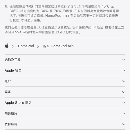
温湿度感应功能针对室内和家居场景进行了优化，即环境温度约为 15ºC 至
30ºC、相对湿度约为 30% 至 70% 的场景。在长时间以高音量播放音频等情
况下，准确性可能会降低。HomePod mini 在启动后需要一定时间对传感器进
行校准，才可显示结果。
我们会使用你所在位置，为你更快显示送货选项。我们通过你的 IP 地址，或者你在上次
访问 Apple 网站时输入的位置信息，找到了你的位置。
HomePod
购买 HomePod mini
Apple
选购及了解
Apple 钱包
账户
娱乐
Apple Store 商店
商务应用
教育应用