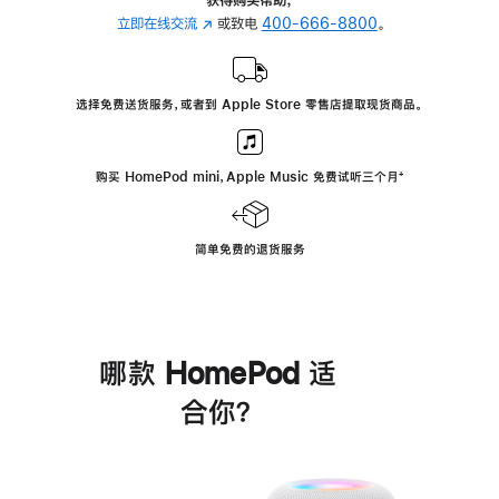
立即在线交流
(在
或致电
400-666-8800
。
新
窗
口
选择免费送货服务，或者到 Apple Store 零售店提取现货商品。
中
打
开)
购买 HomePod mini，Apple Music 免费试听三个月
脚
⁺
注
简单免费的退货服务
哪款 HomePod 适
合你？
进
一
步