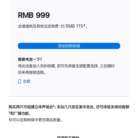
划
(适
RMB 999
用
于
含增值税及其他法定税费：约 RMB 115‡。
HomeP
mini)
添加到购物袋
需要考虑一下？
将此设备加入你的收藏，即可先保留全部配置选择，之后随时
回来再继续选购。
收藏
购买两只可组建立体声组合
脚
²；多加几只放在家中各处，还可体验多‍房‍间音频
脚
³和广播功能。
注
注
你可以在购物袋中更改商品数量。
获得购买帮助，