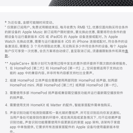
网
脚
‡ 为近似值。金额可能随时间变动。
注
页
⁺ 仅限新订阅用户。免费试用期结束后，每月收费为 RMB 12。优惠仅面向购买符合条件
页
的新设备的 Apple Music 新订阅用户限时提供。要兑换此优惠，需要将符合条件的音
频设备与运行最新版本 iOS 或 iPadOS 的 Apple 设备连接或配对。为 Apple
脚
Watch 兑换此优惠，需要与运行最新版本 iOS 的 iPhone 连接或配对。符合条件的设
备激活后，需要在 3 个月内领取此优惠。无论购买多少件符合条件的设备，每个 Apple
账户仅可享受一次优惠。会员方案将自动续订，直至取消订阅。须遵循限制条件和其他
条
款
。
(在
新
** AppleCare+ 服务计划可为使用过程中发生的意外损坏提供不限次数的保修服务。
窗
在 HomePod (第二代) 和 HomePod (第一代) 上，空间音频适用于支持此功
口
能的 app 中的兼容内容。并非所有内容都支持杜比全景声。
中
打
组建 HomePod 立体声组合需要使用两部同款 HomePod 扬声器，如两部
开)
HomePod mini、两部 HomePod (第二代) 或两部 HomePod (第一代)。
需要使用多部 HomePod 扬声器或兼容隔空播放功能并运行最新隔空播放软件
的扬声器。
需要使用支持 HomeKit 或 Matter 的配件。智能家居配件需单独购买。
声音识别功能可检测到烟雾和一氧化碳的警报声，并可在识别后向你发送通知。
当用户身处可能受到伤害的环境中，或在高风险或紧急情况下，均不应依赖声音
识别功能。声音识别功能需要使用升级更新后的家庭 app 架构，该架构于家庭
app 中单独提供。它要求所有连接家居配件的 Apple 设备均使用最新版本软
件。