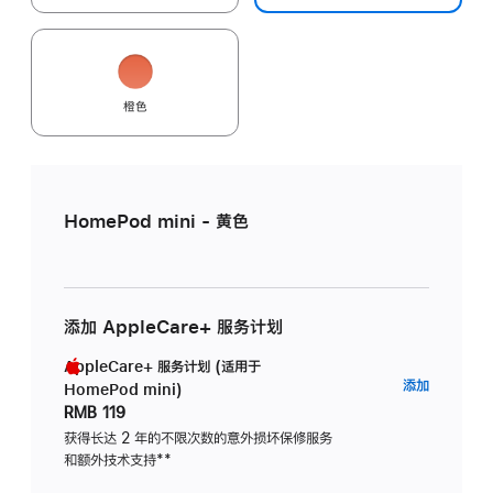
橙色
HomePod mini - 黄色
添加 AppleCare+ 服务计划
AppleCare+ 服务计划 (适用于
AppleC
添加
HomePod mini)
服
RMB 119
务
获得长达 2 年的不限次数的意外损坏保修服务
和额外技术支持
脚
**
计
注