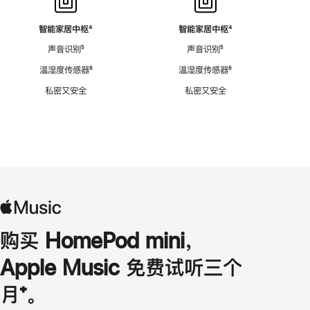
智能家居中枢
脚
⁴
智能家居中枢
脚
⁴
注
注
声音识别
脚
⁵
声音识别
脚
⁵
注
注
温湿度传感器
脚
⁶
温湿度传感器
脚
⁶
注
注
私密又安全
私密又安全
购买 HomePod mini，
Apple Music 免费试听三个
月
脚
⁺。