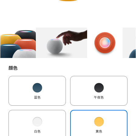
图库
图像
1
图库
图像
2
图库
图像
3
颜色
蓝色
午夜色
白色
黄色