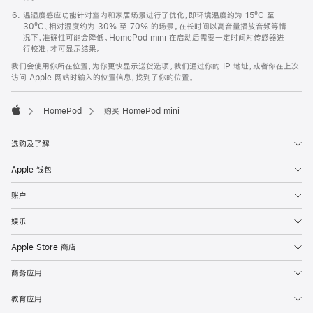
温湿度感应功能针对室内和家居场景进行了优化，即环境温度约为 15ºC 至
30ºC、相对湿度约为 30% 至 70% 的场景。在长时间以高音量播放音频等情
况下，准确性可能会降低。HomePod mini 在启动后需要一定时间对传感器进
行校准，才可显示结果。
我们会使用你所在位置，为你更快显示送货选项。我们通过你的 IP 地址，或者你在上次
访问 Apple 网站时输入的位置信息，找到了你的位置。
HomePod
购买 HomePod mini
Apple
选购及了解
Apple 钱包
账户
娱乐
Apple Store 商店
商务应用
教育应用