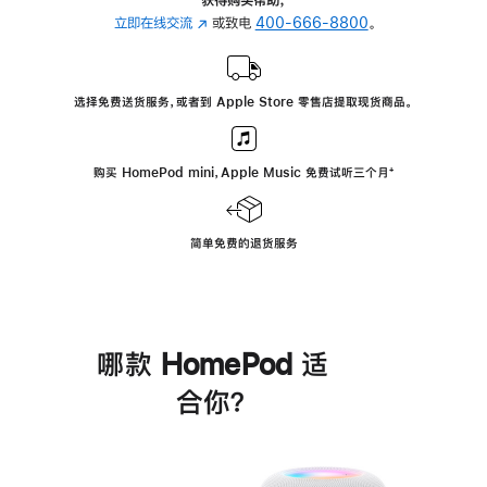
立即在线交流
(在
或致电
400-666-8800
。
新
窗
口
选择免费送货服务，或者到 Apple Store 零售店提取现货商品。
中
打
开)
购买 HomePod mini，Apple Music 免费试听三个月
脚
⁺
注
简单免费的退货服务
哪款 HomePod 适
合你？
进
一
步