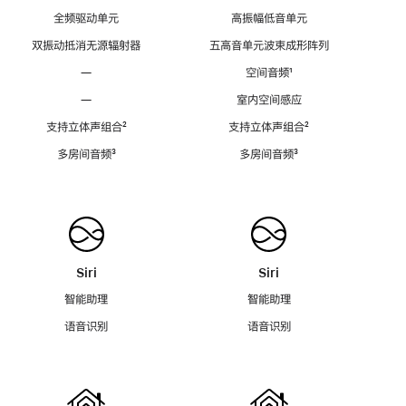
全频驱动单元
高振幅低音单元
双振动抵消无源辐射器
五高音单元波束成形阵列
—
空间音频
脚
¹
注
—
室内空间感应
支持立体声组合
脚
²
支持立体声组合
脚
²
注
注
多房间音频
脚
³
多房间音频
脚
³
注
注
Siri
Siri
智能助理
智能助理
语音识别
语音识别