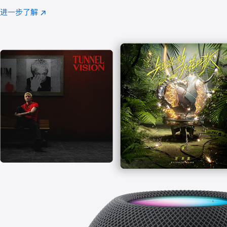
注
进一步了解
Apple
(在
Music
新
窗
口
中
打
开)