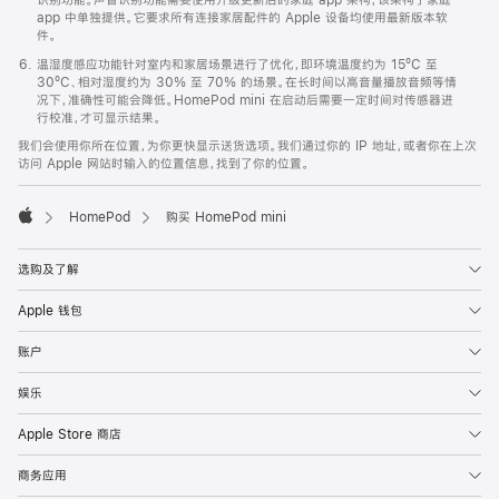
app 中单独提供。它要求所有连接家居配件的 Apple 设备均使用最新版本软
件。
温湿度感应功能针对室内和家居场景进行了优化，即环境温度约为 15ºC 至
30ºC、相对湿度约为 30% 至 70% 的场景。在长时间以高音量播放音频等情
况下，准确性可能会降低。HomePod mini 在启动后需要一定时间对传感器进
行校准，才可显示结果。
我们会使用你所在位置，为你更快显示送货选项。我们通过你的 IP 地址，或者你在上次
访问 Apple 网站时输入的位置信息，找到了你的位置。
HomePod
购买 HomePod mini
Apple
选购及了解
Apple 钱包
账户
娱乐
Apple Store 商店
商务应用