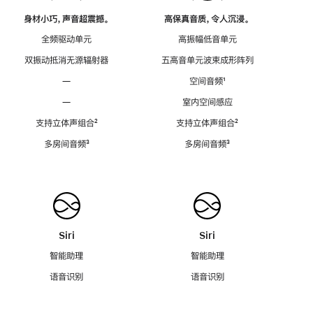
身材小巧，声音超震撼。
高保真音质，令人沉浸。
全频驱动单元
高振幅低音单元
双振动抵消无源辐射器
五高音单元波束成形阵列
—
空间音频
脚
¹
注
—
室内空间感应
支持立体声组合
脚
²
支持立体声组合
脚
²
注
注
多房间音频
脚
³
多房间音频
脚
³
注
注
Siri
Siri
智能助理
智能助理
语音识别
语音识别