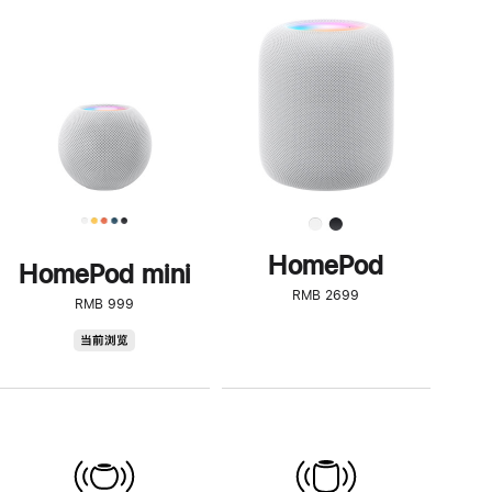
一
步
了
解
HomePod<
HomePod
HomePod mini
RMB 2699
RMB 999
HomePod
当前浏览
mini