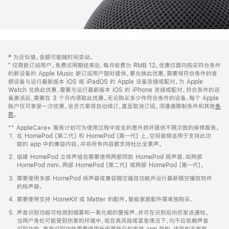
网
脚
‡ 为近似值。金额可能随时间变动。
注
页
⁺ 仅限新订阅用户。免费试用期结束后，每月收费为 RMB 12。优惠仅面向购买符合条件
页
的新设备的 Apple Music 新订阅用户限时提供。要兑换此优惠，需要将符合条件的音
频设备与运行最新版本 iOS 或 iPadOS 的 Apple 设备连接或配对。为 Apple
脚
Watch 兑换此优惠，需要与运行最新版本 iOS 的 iPhone 连接或配对。符合条件的设
备激活后，需要在 3 个月内领取此优惠。无论购买多少件符合条件的设备，每个 Apple
账户仅可享受一次优惠。会员方案将自动续订，直至取消订阅。须遵循限制条件和其他
条
款
。
(在
新
** AppleCare+ 服务计划可为使用过程中发生的意外损坏提供不限次数的保修服务。
窗
在 HomePod (第二代) 和 HomePod (第一代) 上，空间音频适用于支持此功
口
能的 app 中的兼容内容。并非所有内容都支持杜比全景声。
中
打
组建 HomePod 立体声组合需要使用两部同款 HomePod 扬声器，如两部
开)
HomePod mini、两部 HomePod (第二代) 或两部 HomePod (第一代)。
需要使用多部 HomePod 扬声器或兼容隔空播放功能并运行最新隔空播放软件
的扬声器。
需要使用支持 HomeKit 或 Matter 的配件。智能家居配件需单独购买。
声音识别功能可检测到烟雾和一氧化碳的警报声，并可在识别后向你发送通知。
当用户身处可能受到伤害的环境中，或在高风险或紧急情况下，均不应依赖声音
识别功能。声音识别功能需要使用升级更新后的家庭 app 架构，该架构于家庭