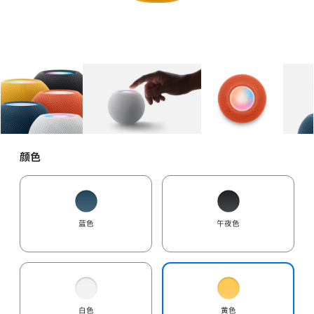
图库
图像
1
图库
图像
2
图库
图像
3
颜色
蓝色
午夜色
白色
黄色