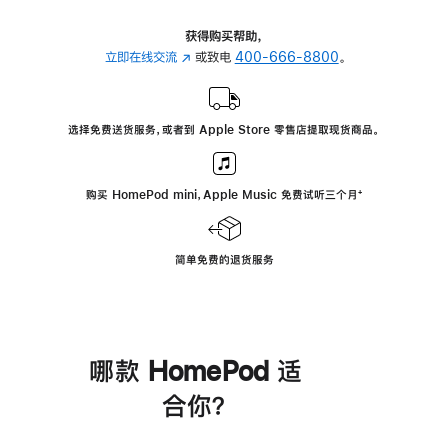
获得购买帮助，
立即在线交流
(在
或致电
400-666-8800
。
新
窗
口
选择免费送货服务，或者到 Apple Store 零售店提取现货商品。
中
打
开)
购买 HomePod mini，Apple Music 免费试听三个月
脚
⁺
注
简单免费的退货服务
哪款 HomePod 适
合你？
进