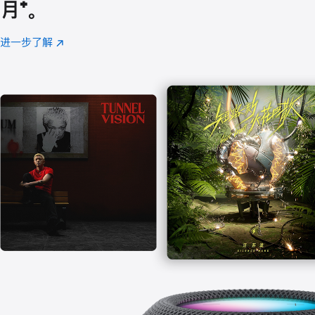
月
脚
⁺。
注
进一步了解
Apple
(在
Music
新
窗
口
中
打
开)