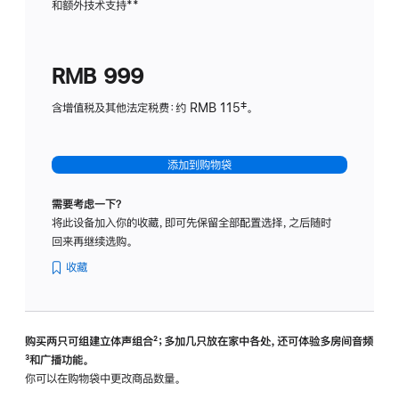
和额外技术支持
脚
**
计
注
划
(适
RMB 999
用
于
含增值税及其他法定税费：约 RMB 115‡。
HomeP
mini)
添加到购物袋
需要考虑一下？
将此设备加入你的收藏，即可先保留全部配置选择，之后随时
回来再继续选购。
收藏
购买两只可组建立体声组合
脚
²；多加几只放在家中各处，还可体验多‍房‍间音频
脚
³和广播功能。
注
注
你可以在购物袋中更改商品数量。