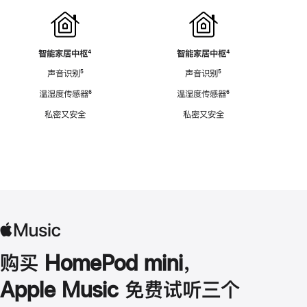
智能家居中枢
脚
⁴
智能家居中枢
脚
⁴
注
注
声音识别
脚
⁵
声音识别
脚
⁵
注
注
温湿度传感器
脚
⁶
温湿度传感器
脚
⁶
注
注
私密又安全
私密又安全
购买 HomePod mini，
Apple Music 免费试听三个