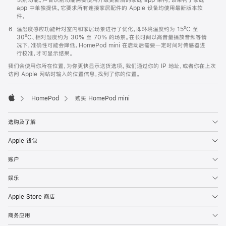
app 中单独提供。它要求所有连接家居配件的 Apple 设备均使用最新版本软
件。
温湿度感应功能针对室内和家居场景进行了优化，即环境温度约为 15ºC 至
30ºC、相对湿度约为 30% 至 70% 的场景。在长时间以高音量播放音频等情
况下，准确性可能会降低。HomePod mini 在启动后需要一定时间对传感器进
行校准，才可显示结果。
我们会使用你所在位置，为你更快显示送货选项。我们通过你的 IP 地址，或者你在上次
访问 Apple 网站时输入的位置信息，找到了你的位置。
HomePod
购买 HomePod mini
Apple
选购及了解
Apple 钱包
账户
娱乐
Apple Store 商店
商务应用