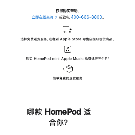
获得购买帮助，
立即在线交流
(在
或致电
400-666-8800
。
新
窗
口
选择免费送货服务，或者到 Apple Store 零售店提取现货商品。
中
打
开)
购买 HomePod mini，Apple Music 免费试听三个月
脚
⁺
注
简单免费的退货服务
哪款 HomePod 适
合你？
进