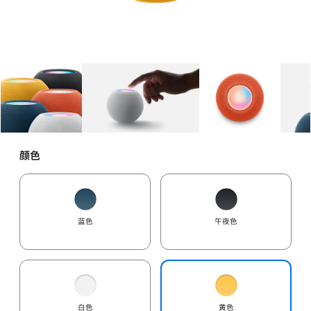
图库
图像
1
图库
图像
2
图库
图像
3
颜色
蓝色
午夜色
白色
黄色