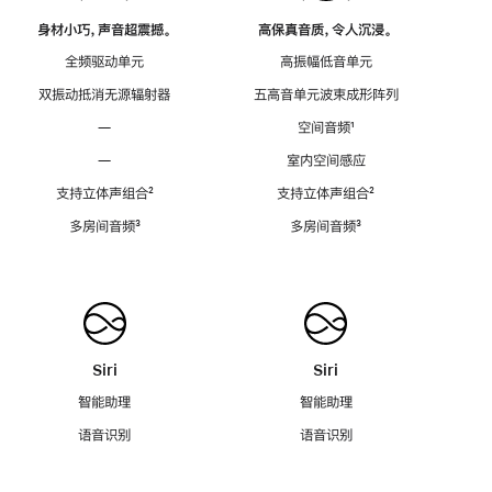
身材小巧，声音超震撼。
高保真音质，令人沉浸。
全频驱动单元
高振幅低音单元
双振动抵消无源辐射器
五高音单元波束成形阵列
—
空间音频
脚
¹
注
—
室内空间感应
支持立体声组合
脚
²
支持立体声组合
脚
²
注
注
多房间音频
脚
³
多房间音频
脚
³
注
注
Siri
Siri
智能助理
智能助理
语音识别
语音识别