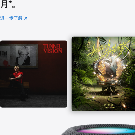
月
脚
⁺。
注
进一步了解
Apple
(在
Music
新
窗
口
中
打
开)