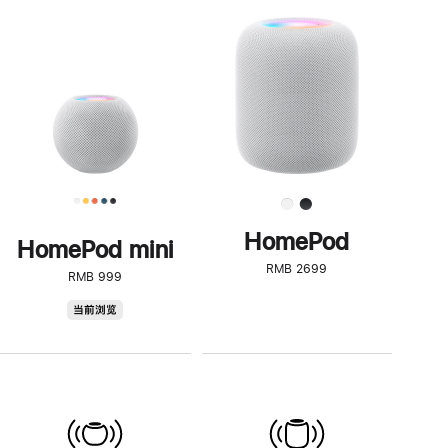
一
步
了
解
HomePod<
HomePod
HomePod mini
RMB 2699
RMB 999
HomePod
当前浏览
mini