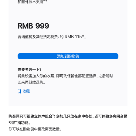
和额外技术支持
脚
**
计
注
划
(适
RMB 999
用
于
含增值税及其他法定税费：约 RMB 115‡。
HomeP
mini)
添加到购物袋
需要考虑一下？
将此设备加入你的收藏，即可先保留全部配置选择，之后随时
回来再继续选购。
收藏
购买两只可组建立体声组合
脚
²；多加几只放在家中各处，还可体验多‍房‍间音频
脚
³和广播功能。
注
注
你可以在购物袋中更改商品数量。