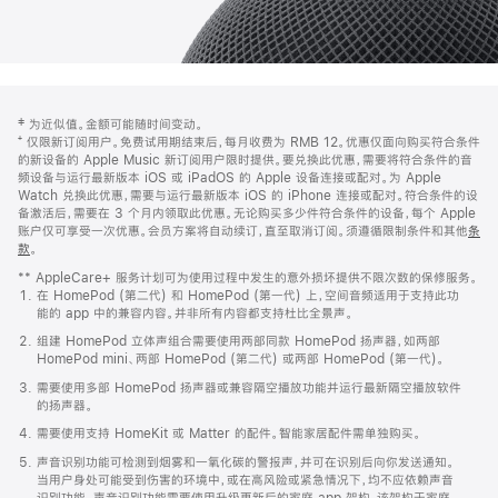
网
脚
‡ 为近似值。金额可能随时间变动。
注
页
⁺ 仅限新订阅用户。免费试用期结束后，每月收费为 RMB 12。优惠仅面向购买符合条件
页
的新设备的 Apple Music 新订阅用户限时提供。要兑换此优惠，需要将符合条件的音
频设备与运行最新版本 iOS 或 iPadOS 的 Apple 设备连接或配对。为 Apple
脚
Watch 兑换此优惠，需要与运行最新版本 iOS 的 iPhone 连接或配对。符合条件的设
备激活后，需要在 3 个月内领取此优惠。无论购买多少件符合条件的设备，每个 Apple
账户仅可享受一次优惠。会员方案将自动续订，直至取消订阅。须遵循限制条件和其他
条
款
。
(在
新
** AppleCare+ 服务计划可为使用过程中发生的意外损坏提供不限次数的保修服务。
窗
在 HomePod (第二代) 和 HomePod (第一代) 上，空间音频适用于支持此功
口
能的 app 中的兼容内容。并非所有内容都支持杜比全景声。
中
打
组建 HomePod 立体声组合需要使用两部同款 HomePod 扬声器，如两部
开)
HomePod mini、两部 HomePod (第二代) 或两部 HomePod (第一代)。
需要使用多部 HomePod 扬声器或兼容隔空播放功能并运行最新隔空播放软件
的扬声器。
需要使用支持 HomeKit 或 Matter 的配件。智能家居配件需单独购买。
声音识别功能可检测到烟雾和一氧化碳的警报声，并可在识别后向你发送通知。
当用户身处可能受到伤害的环境中，或在高风险或紧急情况下，均不应依赖声音
识别功能。声音识别功能需要使用升级更新后的家庭 app 架构，该架构于家庭