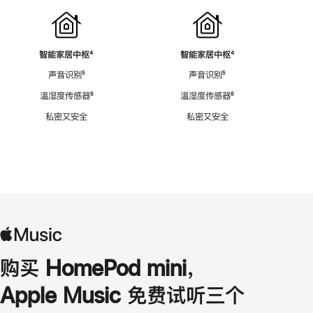
智能家居中枢
脚
⁴
智能家居中枢
脚
⁴
注
注
声音识别
脚
⁵
声音识别
脚
⁵
注
注
温湿度传感器
脚
⁶
温湿度传感器
脚
⁶
注
注
私密又安全
私密又安全
购买 HomePod mini，
Apple Music 免费试听三个