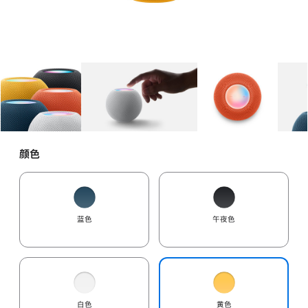
图库
图像
1
图库
图像
2
图库
图像
3
颜色
蓝色
午夜色
白色
黄色