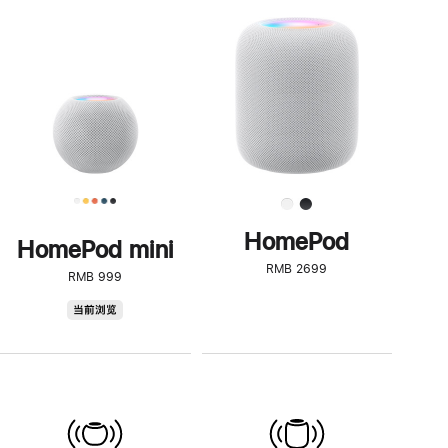
一
步
了
解
HomePod<
HomePod
HomePod mini
RMB 2699
RMB 999
HomePod
当前浏览
mini