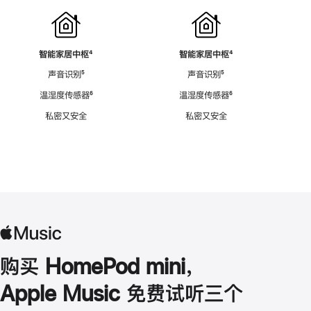
智能家居中枢
脚
⁴
智能家居中枢
脚
⁴
注
注
声音识别
脚
⁵
声音识别
脚
⁵
注
注
温湿度传感器
脚
⁶
温湿度传感器
脚
⁶
注
注
私密又安全
私密又安全
购买 HomePod mini，
Apple Music 免费试听三个