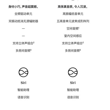
身材小巧，声音超震撼。
高保真音质，令人沉浸。
全频驱动单元
高振幅低音单元
双振动抵消无源辐射器
五高音单元波束成形阵列
—
空间音频
脚
¹
注
—
室内空间感应
支持立体声组合
脚
²
支持立体声组合
脚
²
注
注
多房间音频
脚
³
多房间音频
脚
³
注
注
Siri
Siri
智能助理
智能助理
语音识别
语音识别