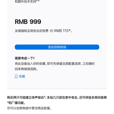
和额外技术支持
脚
**
计
注
划
(适
RMB 999
用
于
含增值税及其他法定税费：约 RMB 115‡。
HomeP
mini)
添加到购物袋
需要考虑一下？
将此设备加入你的收藏，即可先保留全部配置选择，之后随时
回来再继续选购。
收藏
购买两只可组建立体声组合
脚
²；多加几只放在家中各处，还可体验多‍房‍间音频
脚
³和广播功能。
注
注
你可以在购物袋中更改商品数量。