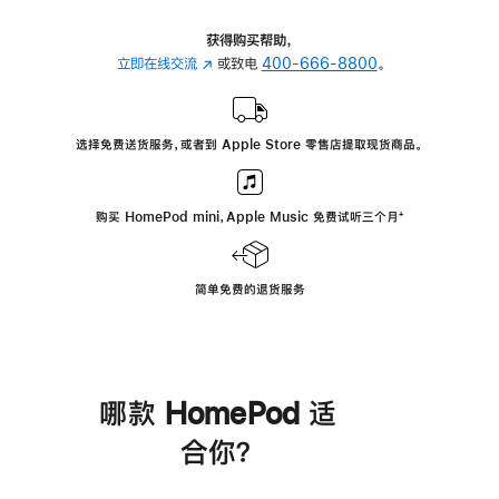
获得购买帮助，
立即在线交流
(在
或致电
400-666-8800
。
新
窗
口
选择免费送货服务，或者到 Apple Store 零售店提取现货商品。
中
打
开)
购买 HomePod mini，Apple Music 免费试听三个月
脚
⁺
注
简单免费的退货服务
哪款 HomePod 适
合你？
进