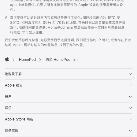
app 中单独提供。它要求所有连接家居配件的 Apple 设备均使用最新版本软
件。
温湿度感应功能针对室内和家居场景进行了优化，即环境温度约为 15ºC 至
30ºC、相对湿度约为 30% 至 70% 的场景。在长时间以高音量播放音频等情
况下，准确性可能会降低。HomePod mini 在启动后需要一定时间对传感器进
行校准，才可显示结果。
我们会使用你所在位置，为你更快显示送货选项。我们通过你的 IP 地址，或者你在上次
访问 Apple 网站时输入的位置信息，找到了你的位置。
HomePod
购买 HomePod mini
Apple
选购及了解
Apple 钱包
账户
娱乐
Apple Store 商店
商务应用