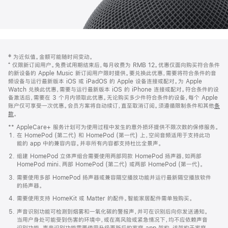
网
脚
‡ 为近似值。金额可能随时间变动。
注
页
⁺ 仅限新订阅用户。免费试用期结束后，每月收费为 RMB 12。优惠仅面向购买符合条件
页
的新设备的 Apple Music 新订阅用户限时提供。要兑换此优惠，需要将符合条件的音
频设备与运行最新版本 iOS 或 iPadOS 的 Apple 设备连接或配对。为 Apple
脚
Watch 兑换此优惠，需要与运行最新版本 iOS 的 iPhone 连接或配对。符合条件的设
备激活后，需要在 3 个月内领取此优惠。无论购买多少件符合条件的设备，每个 Apple
账户仅可享受一次优惠。会员方案将自动续订，直至取消订阅。须遵循限制条件和其他
条
款
。
(在
新
** AppleCare+ 服务计划可为使用过程中发生的意外损坏提供不限次数的保修服务。
窗
在 HomePod (第二代) 和 HomePod (第一代) 上，空间音频适用于支持此功
口
能的 app 中的兼容内容。并非所有内容都支持杜比全景声。
中
打
组建 HomePod 立体声组合需要使用两部同款 HomePod 扬声器，如两部
开)
HomePod mini、两部 HomePod (第二代) 或两部 HomePod (第一代)。
需要使用多部 HomePod 扬声器或兼容隔空播放功能并运行最新隔空播放软件
的扬声器。
需要使用支持 HomeKit 或 Matter 的配件。智能家居配件需单独购买。
声音识别功能可检测到烟雾和一氧化碳的警报声，并可在识别后向你发送通知。
当用户身处可能受到伤害的环境中，或在高风险或紧急情况下，均不应依赖声音
识别功能。声音识别功能需要使用升级更新后的家庭 app 架构，该架构于家庭