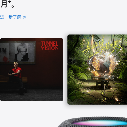
月
脚
⁺。
注
进一步了解
Apple
(在
Music
新
窗
口
中
打
开)