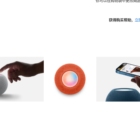
你可以在购物袋中更改商品
获得购买帮助，
立
图库
图像
2
图库
图像
3
图