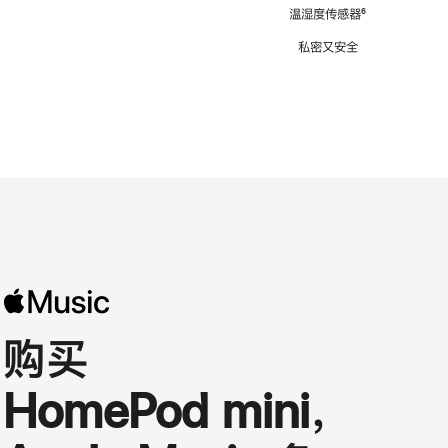
注
温湿度传感器
脚
⁶
注
私密又安全
购买
HomePod mini，