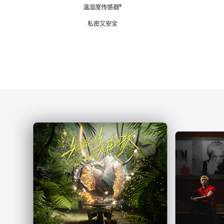
注
温湿度传感器
脚
⁶
注
私密又安全