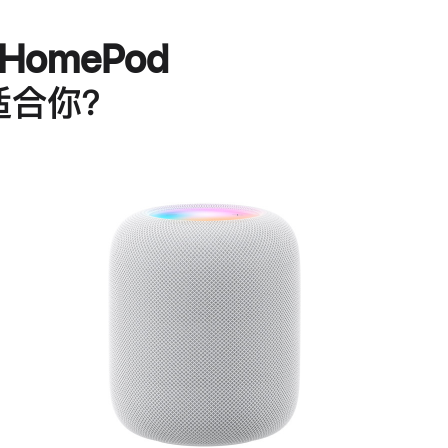
HomePod
适合你？
进
一
步
了
解
HomePod<