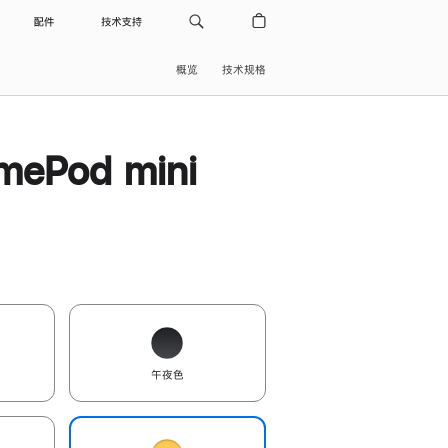
配件
技术支持
概览
技术规格
ePod mini
午夜色