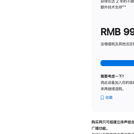
获得长达 2 年的不
额外技术支持
脚
**
注
RMB 9
含增值税及其他法定税费
需要考虑一下？
将此设备加入你的收
来再继续选购。
收藏
购买两只可组建立体声组
广播功能。