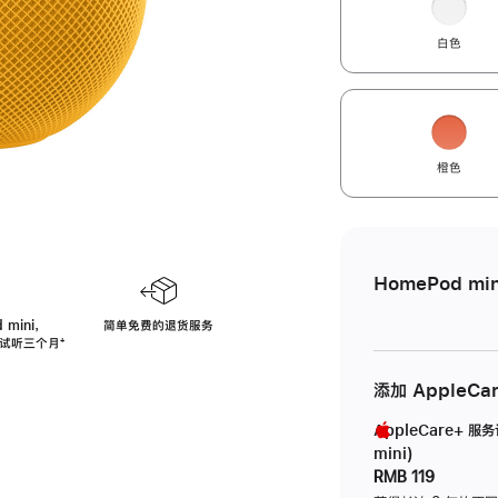
白色
橙色
HomePod min
 mini，
简单免费的退货服务
免费试听三个月
脚
⁺
注
添加 AppleCa
AppleCare+ 服
mini)
RMB 119