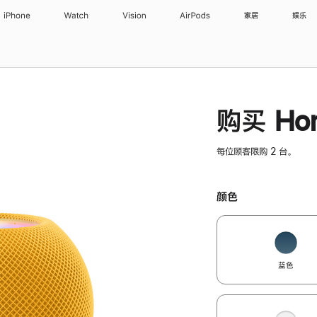
iPhone
Watch
Vision
AirPods
家居
娱乐
购买 Hom
每位顾客限购 2 台。
颜色
蓝色