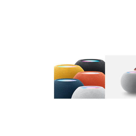
图库
图像
1