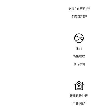
—
支持立体声组合
脚
²
注
多房间音频
脚
³
注
Siri
智能助理
语音识别
智能家居中枢
脚
⁴
注
声音识别
脚
⁵