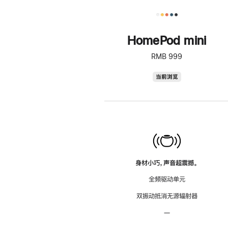
HomePod mini
RMB 999
HomePod
当前浏览
mini
身材小巧，声音超震撼。
全频驱动单元
双振动抵消无源辐射器
—