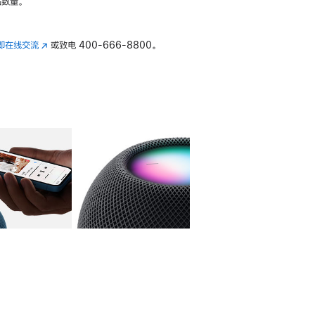
数量。
即在线交流
(在
或致电
400-666-8800。
新
窗
口
中
打
开)
库
图像
4
图库
图像
5