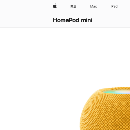
Apple
商店
Mac
iPad
HomePod mini
购
买
HomePod mini