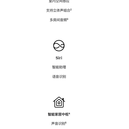
室内空间感应
支持立体声组合
脚
²
注
多房间音频
脚
³
注
Siri
智能助理
语音识别
智能家居中枢
脚
⁴
注
声音识别
脚
⁵