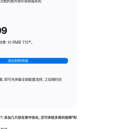
务
限次数的意外损坏保修服务和
计
划
(适
99
用
于
：约 RMB 115‡。
HomePod
mini)
添加到购物袋
藏，即可先保留全部配置选择，之后随时回
合
脚
²；多加几只放在家中各处，还可体验多‍房‍间音频
脚
³和
注
注