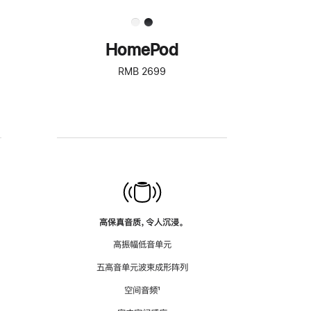
HomePod
RMB 2699
高保真音质，令人沉浸。
高振幅低音单元
五高音单元波束成形阵列
空间音频
脚
¹
注