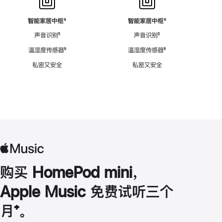
智能家居中枢
脚
⁴
智能家居中枢
脚
⁴
注
注
声音识别
脚
⁵
声音识别
脚
⁵
注
注
温湿度传感器
脚
⁶
温湿度传感器
脚
⁶
注
注
私密又安全
私密又安全
购买 HomePod mini，
Apple Music 免费试听三个
月
脚
⁺。