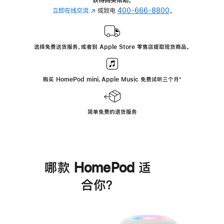
立即在线交流
(在
或致电
400-666-8800
。
新
窗
口
选择免费送货服务，或者到 Apple Store 零售店提取现货商品。
中
打
开)
购买 HomePod mini，Apple Music 免费试听三个月
脚
⁺
注
简单免费的退货服务
哪款 HomePod 适
合你？
进
一
步