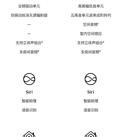
全频驱动单元
高振幅低音单元
双振动抵消无源辐射器
五高音单元波束成形阵列
—
空间音频
脚
¹
注
—
室内空间感应
支持立体声组合
脚
²
支持立体声组合
脚
²
注
注
多房间音频
脚
³
多房间音频
脚
³
注
注
Siri
Siri
智能助理
智能助理
语音识别
语音识别