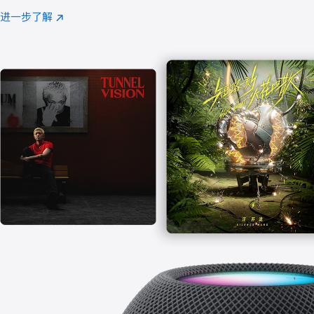
注
进一步了解
Apple
(在
Music
新
窗
口
中
打
开)