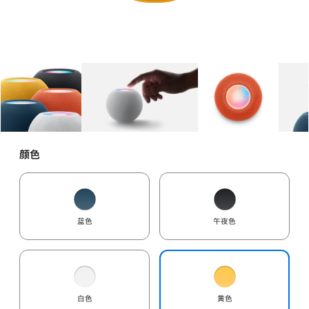
图库
图像
1
图库
图像
2
图库
图像
3
颜色
蓝色
午夜色
白色
黄色