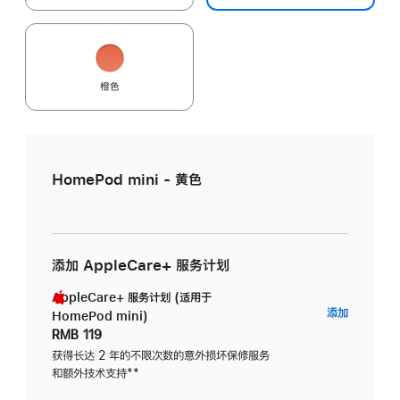
橙色
HomePod mini - 黄色
添加 AppleCare+ 服务计划
AppleCare+ 服务计划 (适用于
AppleC
添加
HomePod mini)
服
RMB 119
务
获得长达 2 年的不限次数的意外损坏保修服务
和额外技术支持
脚
**
计
注