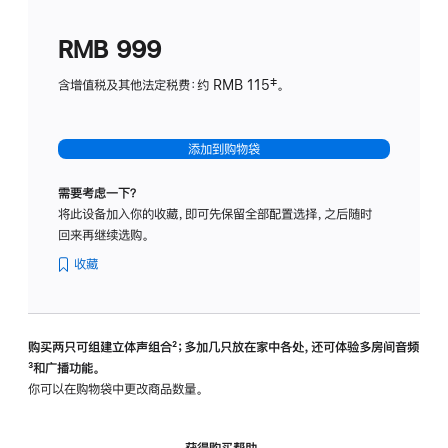
划
(适
RMB 999
用
于
含增值税及其他法定税费：约 RMB 115‡。
HomeP
mini)
添加到购物袋
需要考虑一下？
将此设备加入你的收藏，即可先保留全部配置选择，之后随时
回来再继续选购。
收藏
购买两只可组建立体声组合
脚
²；多加几只放在家中各处，还可体验多‍房‍间音频
脚
³和广播功能。
注
注
你可以在购物袋中更改商品数量。
获得购买帮助，