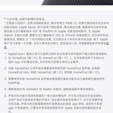
网
脚
‡ 为近似值。金额可能随时间变动。
注
页
⁺ 仅限新订阅用户。免费试用期结束后，每月收费为 RMB 12。优惠仅面向购买符合条件
页
的新设备的 Apple Music 新订阅用户限时提供。要兑换此优惠，需要将符合条件的音
频设备与运行最新版本 iOS 或 iPadOS 的 Apple 设备连接或配对。为 Apple
脚
Watch 兑换此优惠，需要与运行最新版本 iOS 的 iPhone 连接或配对。符合条件的设
备激活后，需要在 3 个月内领取此优惠。无论购买多少件符合条件的设备，每个 Apple
账户仅可享受一次优惠。会员方案将自动续订，直至取消订阅。须遵循限制条件和其他
条
款
。
(在
新
** AppleCare+ 服务计划可为使用过程中发生的意外损坏提供不限次数的保修服务。
窗
在 HomePod (第二代) 和 HomePod (第一代) 上，空间音频适用于支持此功
口
能的 app 中的兼容内容。并非所有内容都支持杜比全景声。
中
打
组建 HomePod 立体声组合需要使用两部同款 HomePod 扬声器，如两部
开)
HomePod mini、两部 HomePod (第二代) 或两部 HomePod (第一代)。
需要使用多部 HomePod 扬声器或兼容隔空播放功能并运行最新隔空播放软件
的扬声器。
需要使用支持 HomeKit 或 Matter 的配件。智能家居配件需单独购买。
声音识别功能可检测到烟雾和一氧化碳的警报声，并可在识别后向你发送通知。
当用户身处可能受到伤害的环境中，或在高风险或紧急情况下，均不应依赖声音
识别功能。声音识别功能需要使用升级更新后的家庭 app 架构，该架构于家庭
app 中单独提供。它要求所有连接家居配件的 Apple 设备均使用最新版本软
件。