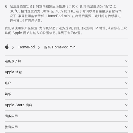
温湿度感应功能针对室内和家居场景进行了优化，即环境温度约为 15ºC 至
30ºC、相对湿度约为 30% 至 70% 的场景。在长时间以高音量播放音频等情
况下，准确性可能会降低。HomePod mini 在启动后需要一定时间对传感器进
行校准，才可显示结果。
我们会使用你所在位置，为你更快显示送货选项。我们通过你的 IP 地址，或者你在上次
访问 Apple 网站时输入的位置信息，找到了你的位置。
HomePod
购买 HomePod mini
Apple
选购及了解
Apple 钱包
账户
娱乐
Apple Store 商店
商务应用
教育应用