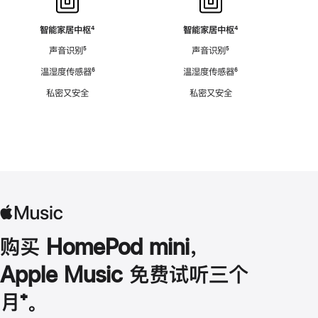
智能家居中枢
脚
⁴
智能家居中枢
脚
⁴
注
注
声音识别
脚
⁵
声音识别
脚
⁵
注
注
温湿度传感器
脚
⁶
温湿度传感器
脚
⁶
注
注
私密又安全
私密又安全
购买 HomePod mini，
Apple Music 免费试听三个
月
脚
⁺。