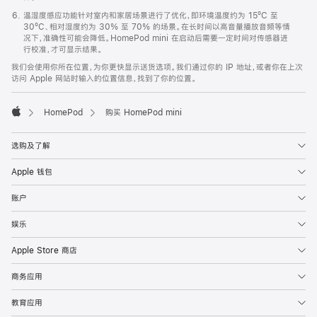
温湿度感应功能针对室内和家居场景进行了优化，即环境温度约为 15ºC 至
30ºC、相对湿度约为 30% 至 70% 的场景。在长时间以高音量播放音频等情
况下，准确性可能会降低。HomePod mini 在启动后需要一定时间对传感器进
行校准，才可显示结果。
我们会使用你所在位置，为你更快显示送货选项。我们通过你的 IP 地址，或者你在上次
访问 Apple 网站时输入的位置信息，找到了你的位置。
HomePod
购买 HomePod mini
Apple
选购及了解
Apple 钱包
账户
娱乐
Apple Store 商店
商务应用
教育应用