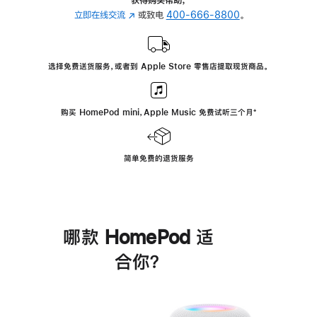
立即在线交流
(在
或致电
400-666-8800
。
新
窗
口
选择免费送货服务，或者到 Apple Store 零售店提取现货商品。
中
打
开)
购买 HomePod mini，Apple Music 免费试听三个月
脚
⁺
注
简单免费的退货服务
哪款 HomePod 适
合你？
进
一
步