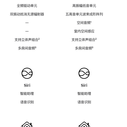
全频驱动单元
高振幅低音单元
双振动抵消无源辐射器
五高音单元波束成形阵列
—
空间音频
脚
¹
注
—
室内空间感应
支持立体声组合
脚
²
支持立体声组合
脚
²
注
注
多房间音频
脚
³
多房间音频
脚
³
注
注
Siri
Siri
智能助理
智能助理
语音识别
语音识别