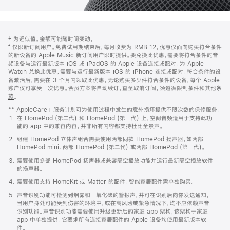
网
脚
‡ 为近似值。金额可能随时间变动。
注
页
⁺ 仅限新订阅用户。免费试用期结束后，每月收费为 RMB 12。优惠仅面向购买符合条件
页
的新设备的 Apple Music 新订阅用户限时提供。要兑换此优惠，需要将符合条件的音
频设备与运行最新版本 iOS 或 iPadOS 的 Apple 设备连接或配对。为 Apple
脚
Watch 兑换此优惠，需要与运行最新版本 iOS 的 iPhone 连接或配对。符合条件的设
备激活后，需要在 3 个月内领取此优惠。无论购买多少件符合条件的设备，每个 Apple
账户仅可享受一次优惠。会员方案将自动续订，直至取消订阅。须遵循限制条件和其他
条
款
。
(在
新
** AppleCare+ 服务计划可为使用过程中发生的意外损坏提供不限次数的保修服务。
窗
在 HomePod (第二代) 和 HomePod (第一代) 上，空间音频适用于支持此功
口
能的 app 中的兼容内容。并非所有内容都支持杜比全景声。
中
打
组建 HomePod 立体声组合需要使用两部同款 HomePod 扬声器，如两部
开)
HomePod mini、两部 HomePod (第二代) 或两部 HomePod (第一代)。
需要使用多部 HomePod 扬声器或兼容隔空播放功能并运行最新隔空播放软件
的扬声器。
需要使用支持 HomeKit 或 Matter 的配件。智能家居配件需单独购买。
声音识别功能可检测到烟雾和一氧化碳的警报声，并可在识别后向你发送通知。
当用户身处可能受到伤害的环境中，或在高风险或紧急情况下，均不应依赖声音
识别功能。声音识别功能需要使用升级更新后的家庭 app 架构，该架构于家庭
app 中单独提供。它要求所有连接家居配件的 Apple 设备均使用最新版本软
件。