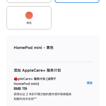
橙色
HomePod mini - 黄色
添加 AppleCare+ 服务计划
AppleCare+ 服务计划 (适用于
AppleC
添加
HomePod mini)
服
RMB 119
务
获得长达 2 年的不限次数的意外损坏保修服务
和额外技术支持
脚
**
计
注