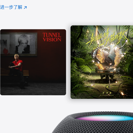
注
进一步了解
Apple
(在
Music
新
窗
口
中
打
开)