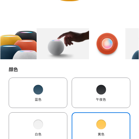
图库
图像
1
图库
图像
2
图库
图像
3
颜色
蓝色
午夜色
白色
黄色