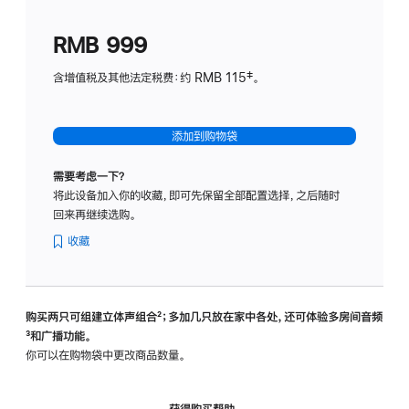
划
(适
RMB 999
用
于
含增值税及其他法定税费：约 RMB 115‡。
HomeP
mini)
添加到购物袋
需要考虑一下？
将此设备加入你的收藏，即可先保留全部配置选择，之后随时
回来再继续选购。
收藏
购买两只可组建立体声组合
脚
²；多加几只放在家中各处，还可体验多‍房‍间音频
脚
³和广播功能。
注
注
你可以在购物袋中更改商品数量。
获得购买帮助，