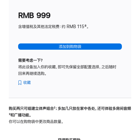
划
(适
RMB 999
用
于
含增值税及其他法定税费：约 RMB 115‡。
HomeP
mini)
添加到购物袋
需要考虑一下？
将此设备加入你的收藏，即可先保留全部配置选择，之后随时
回来再继续选购。
收藏
购买两只可组建立体声组合
脚
²；多加几只放在家中各处，还可体验多‍房‍间音频
脚
³和广播功能。
注
注
你可以在购物袋中更改商品数量。
获得购买帮助，