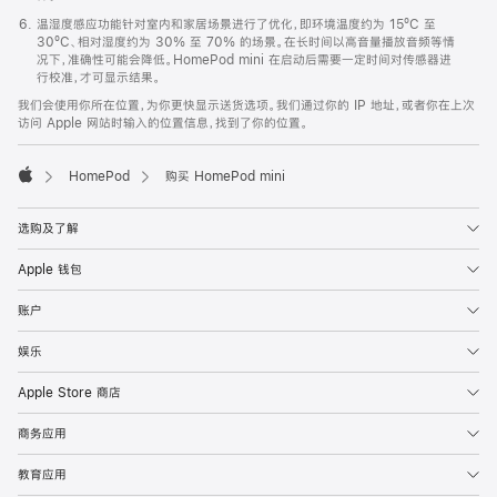
温湿度感应功能针对室内和家居场景进行了优化，即环境温度约为 15ºC 至
30ºC、相对湿度约为 30% 至 70% 的场景。在长时间以高音量播放音频等情
况下，准确性可能会降低。HomePod mini 在启动后需要一定时间对传感器进
行校准，才可显示结果。
我们会使用你所在位置，为你更快显示送货选项。我们通过你的 IP 地址，或者你在上次
访问 Apple 网站时输入的位置信息，找到了你的位置。
HomePod
购买 HomePod mini
Apple
选购及了解
Apple 钱包
账户
娱乐
Apple Store 商店
商务应用
教育应用