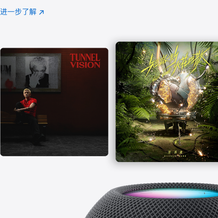
注
进一步了解
Apple
(在
Music
新
窗
口
中
打
开)