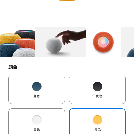
图库
图像
1
图库
图像
2
图库
图像
3
颜色
蓝色
午夜色
白色
黄色