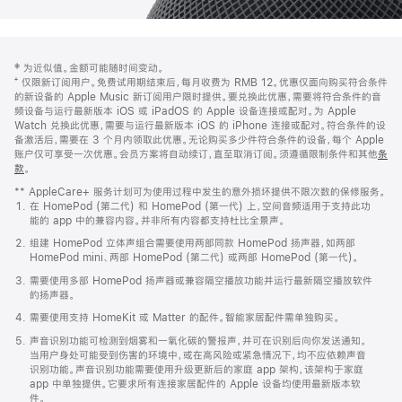
网
脚
‡ 为近似值。金额可能随时间变动。
注
页
⁺ 仅限新订阅用户。免费试用期结束后，每月收费为 RMB 12。优惠仅面向购买符合条件
页
的新设备的 Apple Music 新订阅用户限时提供。要兑换此优惠，需要将符合条件的音
频设备与运行最新版本 iOS 或 iPadOS 的 Apple 设备连接或配对。为 Apple
脚
Watch 兑换此优惠，需要与运行最新版本 iOS 的 iPhone 连接或配对。符合条件的设
备激活后，需要在 3 个月内领取此优惠。无论购买多少件符合条件的设备，每个 Apple
账户仅可享受一次优惠。会员方案将自动续订，直至取消订阅。须遵循限制条件和其他
条
款
。
(在
新
** AppleCare+ 服务计划可为使用过程中发生的意外损坏提供不限次数的保修服务。
窗
在 HomePod (第二代) 和 HomePod (第一代) 上，空间音频适用于支持此功
口
能的 app 中的兼容内容。并非所有内容都支持杜比全景声。
中
打
组建 HomePod 立体声组合需要使用两部同款 HomePod 扬声器，如两部
开)
HomePod mini、两部 HomePod (第二代) 或两部 HomePod (第一代)。
需要使用多部 HomePod 扬声器或兼容隔空播放功能并运行最新隔空播放软件
的扬声器。
需要使用支持 HomeKit 或 Matter 的配件。智能家居配件需单独购买。
声音识别功能可检测到烟雾和一氧化碳的警报声，并可在识别后向你发送通知。
当用户身处可能受到伤害的环境中，或在高风险或紧急情况下，均不应依赖声音
识别功能。声音识别功能需要使用升级更新后的家庭 app 架构，该架构于家庭
app 中单独提供。它要求所有连接家居配件的 Apple 设备均使用最新版本软
件。