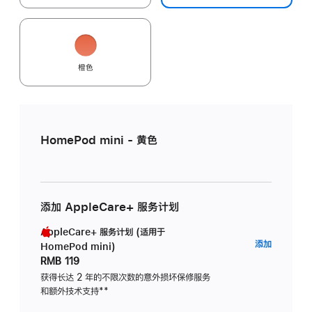
橙色
HomePod mini - 黄色
添加 AppleCare+ 服务计划
AppleCare+ 服务计划 (适用于
AppleC
添加
HomePod mini)
服
RMB 119
务
获得长达 2 年的不限次数的意外损坏保修服务
和额外技术支持
脚
**
计
注