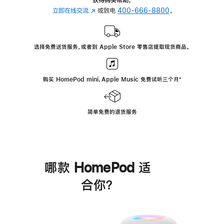
立即在线交流
(在
或致电
400-666-8800
。
新
窗
口
选择免费送货服务，或者到 Apple Store 零售店提取现货商品。
中
打
开)
购买 HomePod mini，Apple Music 免费试听三个月
脚
⁺
注
简单免费的退货服务
哪款 HomePod 适
合你？
进
一
步