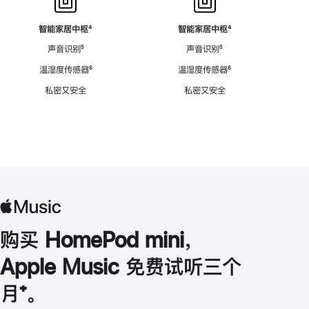
智能家居中枢
脚
⁴
智能家居中枢
脚
⁴
注
注
声音识别
脚
⁵
声音识别
脚
⁵
注
注
温湿度传感器
脚
⁶
温湿度传感器
脚
⁶
注
注
私密又安全
私密又安全
购买 HomePod mini，
Apple Music 免费试听三个
月
脚
⁺。