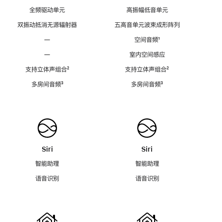
全频驱动单元
高振幅低音单元
双振动抵消无源辐射器
五高音单元波束成形阵列
—
空间音频
脚
¹
注
—
室内空间感应
支持立体声组合
脚
²
支持立体声组合
脚
²
注
注
多房间音频
脚
³
多房间音频
脚
³
注
注
Siri
Siri
智能助理
智能助理
语音识别
语音识别