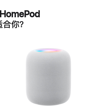
HomePod
适合你？
进
一
步
了
解
HomePod<