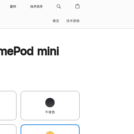
配件
技术支持
概览
技术规格
ePod mini
午夜色