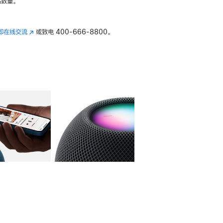
数量。
即在线交流
(在
或致电
400-666-8800。
新
窗
口
中
打
开)
库
图像
4
图库
图像
5