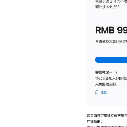
获得长达 2 年的不
额外技术支持
脚
**
注
RMB 9
含增值税及其他法定税费
需要考虑一下？
将此设备加入你的收
来再继续选购。
收藏
购买两只可组建立体声组
广播功能。