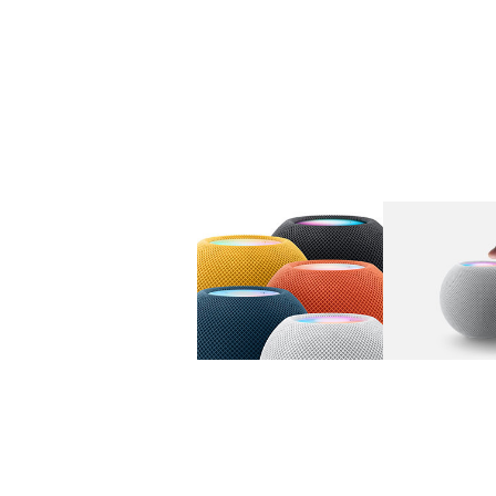
图库
图像
1