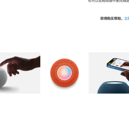
你可以在购物袋中更改商品
获得购买帮助，
立
图库
图像
2
图库
图像
3
图