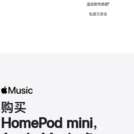
注
温湿度传感器
脚
⁶
注
私密又安全
购买
HomePod mini，