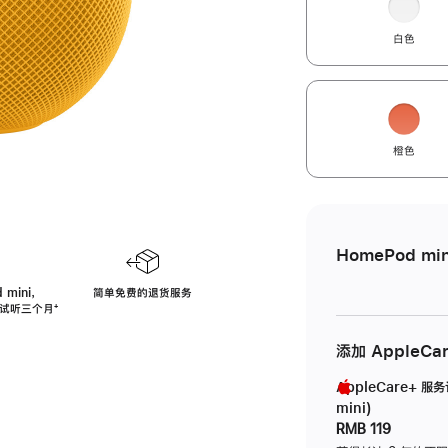
白色
橙色
HomePod min
 mini，
简单免费的退货服务
免费试听三个月
脚
⁺
注
添加 AppleCa
AppleCare+ 服
mini)
RMB 119