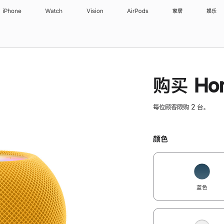
iPhone
Watch
Vision
AirPods
家居
娱乐
购买 Hom
每位顾客限购 2 台。
颜色
蓝色