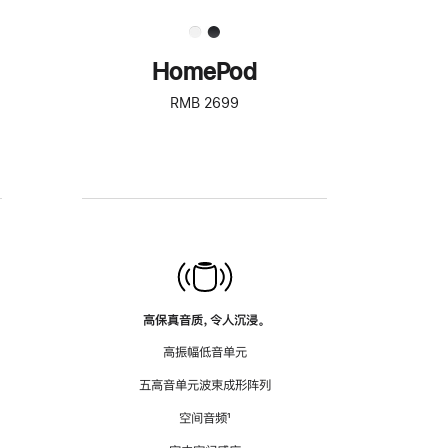
HomePod
RMB 2699
高保真音质，令人沉浸。
高振幅低音单元
五高音单元波束成形阵列
空间音频
脚
¹
注