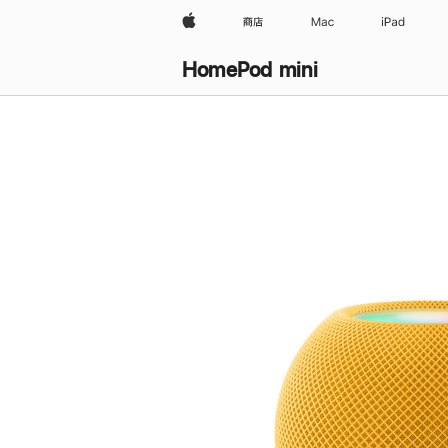
Apple
商店
Mac
iPad
HomePod mini
购
买
HomePod mini