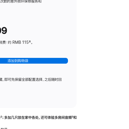
务
限次数的意外损坏保修服务和
计
划
(适
99
用
于
：约 RMB 115‡。
HomePod
mini)
添加到购物袋
藏，即可先保留全部配置选择，之后随时回
合
脚
²；多加几只放在家中各处，还可体验多‍房‍间音频
脚
³和
注
注