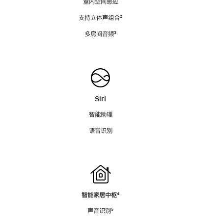
室内空间感应
支持立体声组合
脚
²
注
多房间音频
脚
³
注
Siri
智能助理
语音识别
智能家居中枢
脚
⁴
注
声音识别
脚
⁵