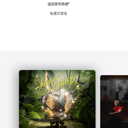
注
温湿度传感器
脚
⁶
注
私密又安全