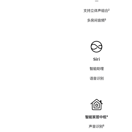
—
支持立体声组合
脚
²
注
多房间音频
脚
³
注
Siri
智能助理
语音识别
智能家居中枢
脚
⁴
注
声音识别
脚
⁵