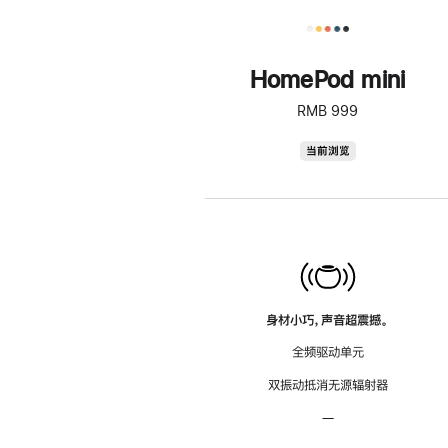
HomePod mini
RMB 999
HomePod
当前浏览
mini
身材小巧，声音超震撼。
全频驱动单元
双振动抵消无源辐射器
—