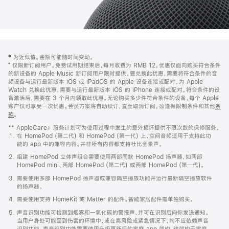
网
脚
‡ 为近似值。金额可能随时间变动。
注
页
⁺ 仅限新订阅用户。免费试用期结束后，每月收费为 RMB 12。优惠仅面向购买符合条件
页
的新设备的 Apple Music 新订阅用户限时提供。要兑换此优惠，需要将符合条件的音
频设备与运行最新版本 iOS 或 iPadOS 的 Apple 设备连接或配对。为 Apple
脚
Watch 兑换此优惠，需要与运行最新版本 iOS 的 iPhone 连接或配对。符合条件的设
备激活后，需要在 3 个月内领取此优惠。无论购买多少件符合条件的设备，每个 Apple
账户仅可享受一次优惠。会员方案将自动续订，直至取消订阅。须遵循限制条件和其他
条
款
。
(在
新
** AppleCare+ 服务计划可为使用过程中发生的意外损坏提供不限次数的保修服务。
窗
在 HomePod (第二代) 和 HomePod (第一代) 上，空间音频适用于支持此功
口
能的 app 中的兼容内容。并非所有内容都支持杜比全景声。
中
打
组建 HomePod 立体声组合需要使用两部同款 HomePod 扬声器，如两部
开)
HomePod mini、两部 HomePod (第二代) 或两部 HomePod (第一代)。
需要使用多部 HomePod 扬声器或兼容隔空播放功能并运行最新隔空播放软件
的扬声器。
需要使用支持 HomeKit 或 Matter 的配件。智能家居配件需单独购买。
声音识别功能可检测到烟雾和一氧化碳的警报声，并可在识别后向你发送通知。
当用户身处可能受到伤害的环境中，或在高风险或紧急情况下，均不应依赖声音
识别功能。声音识别功能需要使用升级更新后的家庭 app 架构，该架构于家庭