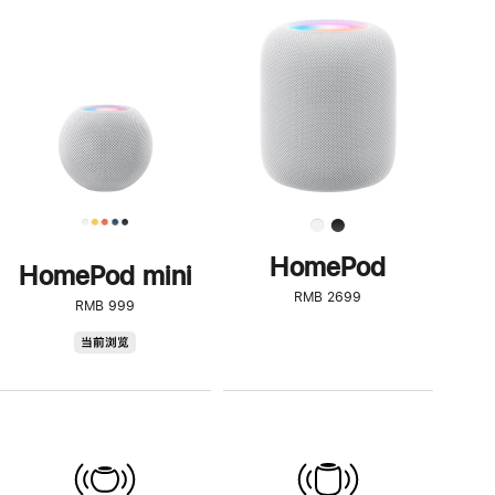
一
步
了
解
HomePod<
HomePod
HomePod mini
RMB 2699
RMB 999
HomePod
当前浏览
mini