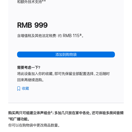
和额外技术支持
脚
**
计
注
划
(适
RMB 999
用
于
含增值税及其他法定税费：约 RMB 115‡。
HomeP
mini)
添加到购物袋
需要考虑一下？
将此设备加入你的收藏，即可先保留全部配置选择，之后随时
回来再继续选购。
收藏
购买两只可组建立体声组合
脚
²；多加几只放在家中各处，还可体验多‍房‍间音频
脚
³和广播功能。
注
注
你可以在购物袋中更改商品数量。