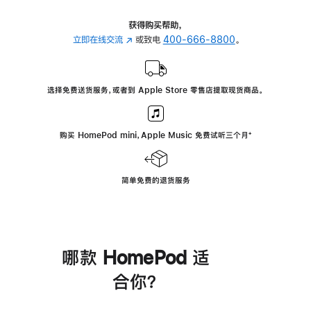
获得购买帮助，
立即在线交流
(在
或致电
400-666-8800
。
新
窗
口
选择免费送货服务，或者到 Apple Store 零售店提取现货商品。
中
打
开)
购买 HomePod mini，Apple Music 免费试听三个月
脚
⁺
注
简单免费的退货服务
哪款 HomePod 适
合你？
进