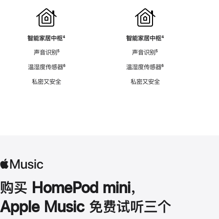
智能家居中枢
脚
⁴
智能家居中枢
脚
⁴
注
注
声音识别
脚
⁵
声音识别
脚
⁵
注
注
温湿度传感器
脚
⁶
温湿度传感器
脚
⁶
注
注
私密又安全
私密又安全
购买 HomePod mini，
Apple Music 免费试听三个