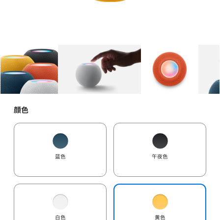
图库
图像
1
图库
图像
2
图库
图像
3
颜色
蓝色
午夜色
白色
黄色