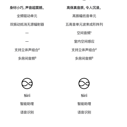
身材小巧，声音超震撼。
高保真音质，令人沉浸。
全频驱动单元
高振幅低音单元
双振动抵消无源辐射器
五高音单元波束成形阵列
—
空间音频
脚
¹
注
—
室内空间感应
支持立体声组合
脚
²
支持立体声组合
脚
²
注
注
多房间音频
脚
³
多房间音频
脚
³
注
注
Siri
Siri
智能助理
智能助理
语音识别
语音识别