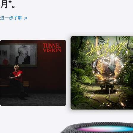
月
脚
⁺。
注
进一步了解
Apple
(在
Music
新
窗
口
中
打
开)