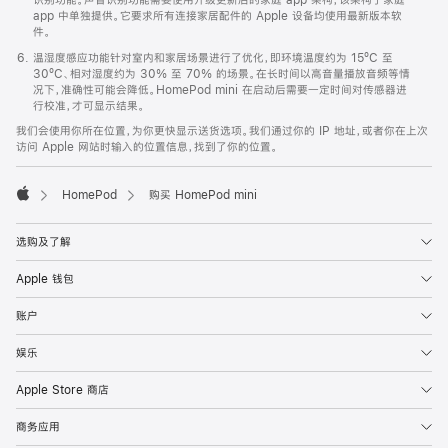
app 中单独提供。它要求所有连接家居配件的 Apple 设备均使用最新版本软
件。
温湿度感应功能针对室内和家居场景进行了优化，即环境温度约为 15ºC 至
30ºC、相对湿度约为 30% 至 70% 的场景。在长时间以高音量播放音频等情
况下，准确性可能会降低。HomePod mini 在启动后需要一定时间对传感器进
行校准，才可显示结果。
我们会使用你所在位置，为你更快显示送货选项。我们通过你的 IP 地址，或者你在上次
访问 Apple 网站时输入的位置信息，找到了你的位置。
HomePod
购买 HomePod mini
Apple
选购及了解
Apple 钱包
账户
娱乐
Apple Store 商店
商务应用