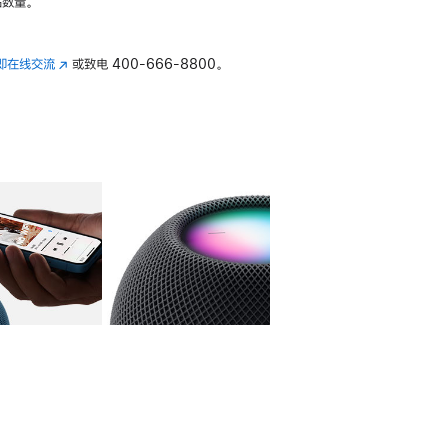
数量。
即在线交流
(在
或致电
400-666-8800。
新
窗
口
中
打
开)
库
图像
4
图库
图像
5