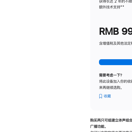
获得长达 2 年的不
额外技术支持
脚
**
注
RMB 9
含增值税及其他法定税费
需要考虑一下？
将此设备加入你的收
来再继续选购。
收藏
购买两只可组建立体声组
广播功能。