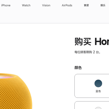
iPhone
Watch
Vision
AirPods
家居
娱乐
购买 Hom
每位顾客限购 2 台。
颜色
蓝色