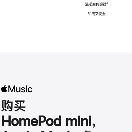
注
温湿度传感器
脚
⁶
注
私密又安全
购买
HomePod mini，