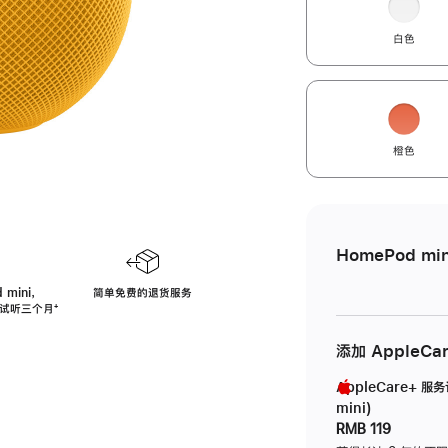
白色
橙色
HomePod min
 mini，
简单免费的退货服务
免费试听三个月
脚
⁺
注
添加 AppleCa
AppleCare+ 服
mini)
RMB 119