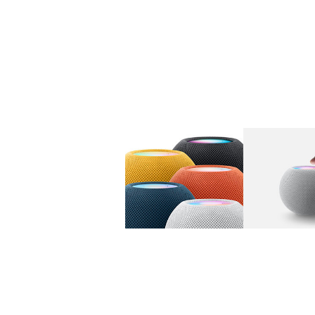
图库
图像
1