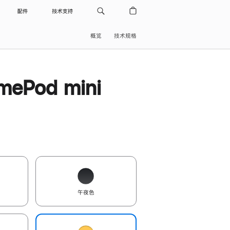
配件
技术支持
概览
技术规格
ePod mini
午夜色