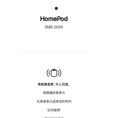
HomePod
RMB 2699
高保真音质，令人沉浸。
高振幅低音单元
五高音单元波束成形阵列
空间音频
脚
¹
注