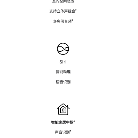
室内空间感应
支持立体声组合
脚
²
注
多房间音频
脚
³
注
Siri
智能助理
语音识别
智能家居中枢
脚
⁴
注
声音识别
脚
⁵