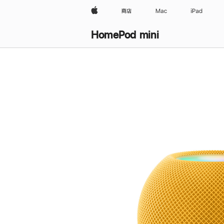
Apple
商店
Mac
iPad
HomePod mini
购
买
HomePod mini