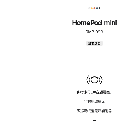
HomePod mini
RMB 999
HomePod
当前浏览
mini
身材小巧，声音超震撼。
全频驱动单元
双振动抵消无源辐射器
—