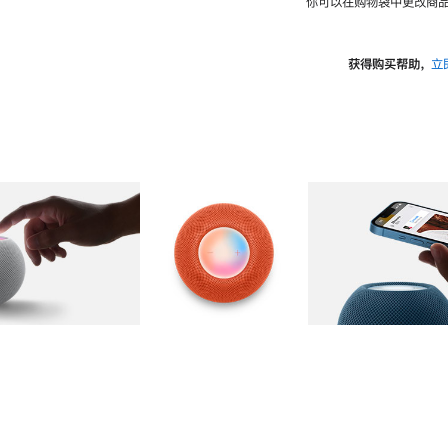
你可以在购物袋中更改商品
获得购买帮助，
立
图库
图像
2
图库
图像
3
图