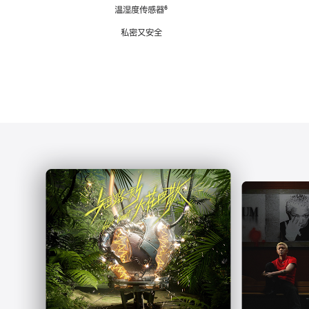
注
温湿度传感器
脚
⁶
注
私密又安全