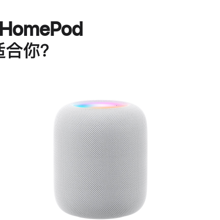
HomePod
适合你？
进
一
步
了
解
HomePod<