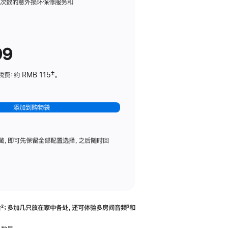
务
限次数的意外损坏保修服务和
计
划
(适
99
用
于
：约 RMB 115‡。
HomePod
mini)
添加到购物袋
藏，即可先保留全部配置选择，之后随时回
合
脚
²；多加几只放在家中各处，还可体验多‍房‍间音频
脚
³和
注
注