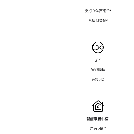
—
支持立体声组合
脚
²
注
多房间音频
脚
³
注
Siri
智能助理
语音识别
智能家居中枢
脚
⁴
注
声音识别
脚
⁵