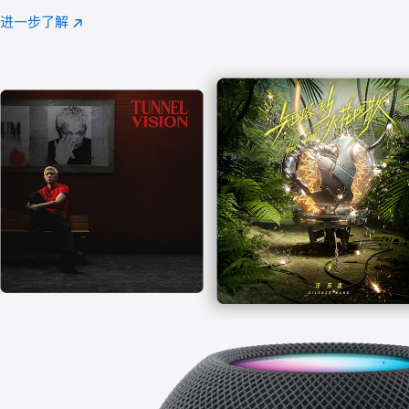
注
进一步了解
Apple
(在
Music
新
窗
口
中
打
开)