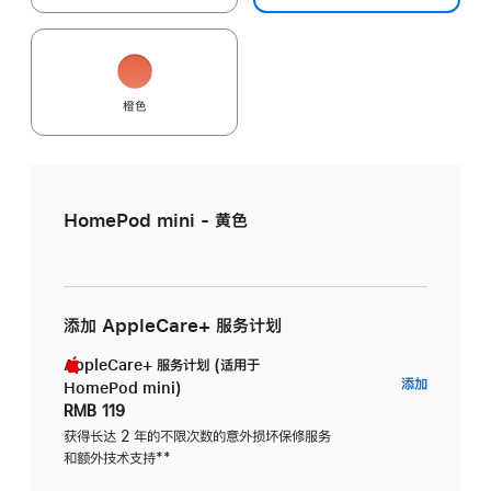
橙色
HomePod mini - 黄色
添加 AppleCare+ 服务计划
AppleCare+ 服务计划 (适用于
AppleC
添加
HomePod mini)
服
RMB 119
务
获得长达 2 年的不限次数的意外损坏保修服务
和额外技术支持
脚
**
计
注