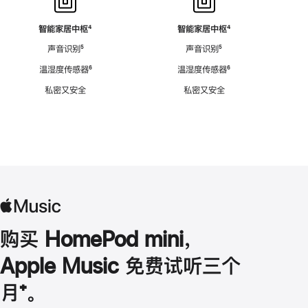
智能家居中枢
脚
⁴
智能家居中枢
脚
⁴
注
注
声音识别
脚
⁵
声音识别
脚
⁵
注
注
温湿度传感器
脚
⁶
温湿度传感器
脚
⁶
注
注
私密又安全
私密又安全
购买 HomePod mini，
Apple Music 免费试听三个
月
脚
⁺。