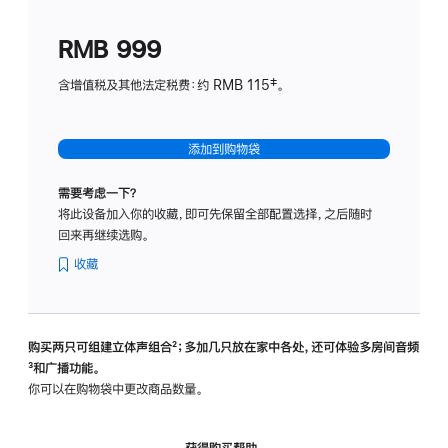
划
(适
RMB 999
用
于
含增值税及其他法定税费：约 RMB 115‡。
HomeP
mini)
添加到购物袋
需要考虑一下？
将此设备加入你的收藏，即可先保留全部配置选择，之后随时
回来再继续选购。
收藏
购买两只可组建立体声组合
脚
²；多加几只放在家中各处，还可体验多‍房‍间音频
脚
³和广播功能。
注
注
你可以在购物袋中更改商品数量。
获得购买帮助，