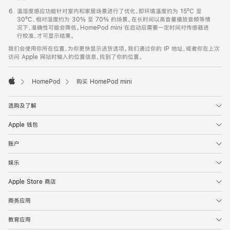
温湿度感应功能针对室内和家居场景进行了优化，即环境温度约为 15ºC 至
30ºC、相对湿度约为 30% 至 70% 的场景。在长时间以高音量播放音频等情
况下，准确性可能会降低。HomePod mini 在启动后需要一定时间对传感器进
行校准，才可显示结果。
我们会使用你所在位置，为你更快显示送货选项。我们通过你的 IP 地址，或者你在上次
访问 Apple 网站时输入的位置信息，找到了你的位置。
HomePod
购买 HomePod mini
Apple
选购及了解
Apple 钱包
账户
娱乐
Apple Store 商店
商务应用
教育应用