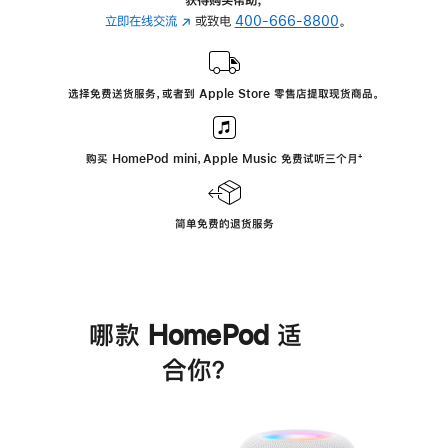
立即在线交流
(在
或致电
400-666-8800
。
新
窗
口
选择免费送货服务，或者到 Apple Store 零售店提取现货商品。
中
打
开)
购买 HomePod mini，Apple Music 免费试听三个月
脚
⁺
注
简单免费的退货服务
哪款 HomePod 适
合你？
进
一
步