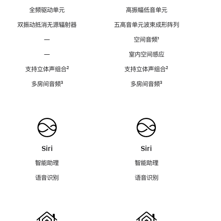
全频驱动单元
高振幅低音单元
双振动抵消无源辐射器
五高音单元波束成形阵列
—
空间音频
脚
¹
注
—
室内空间感应
支持立体声组合
脚
²
支持立体声组合
脚
²
注
注
多房间音频
脚
³
多房间音频
脚
³
注
注
Siri
Siri
智能助理
智能助理
语音识别
语音识别