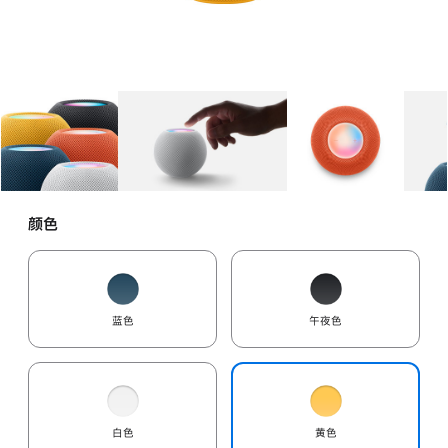
图库
图像
1
图库
图像
2
图库
图像
3
颜色
蓝色
午夜色
白色
黄色