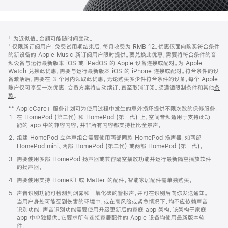
网
脚
‡ 为近似值。金额可能随时间变动。
注
页
⁺ 仅限新订阅用户。免费试用期结束后，每月收费为 RMB 12。优惠仅面向购买符合条件
页
的新设备的 Apple Music 新订阅用户限时提供。要兑换此优惠，需要将符合条件的音
频设备与运行最新版本 iOS 或 iPadOS 的 Apple 设备连接或配对。为 Apple
脚
Watch 兑换此优惠，需要与运行最新版本 iOS 的 iPhone 连接或配对。符合条件的设
备激活后，需要在 3 个月内领取此优惠。无论购买多少件符合条件的设备，每个 Apple
账户仅可享受一次优惠。会员方案将自动续订，直至取消订阅。须遵循限制条件和其他
条
款
。
(在
新
** AppleCare+ 服务计划可为使用过程中发生的意外损坏提供不限次数的保修服务。
窗
在 HomePod (第二代) 和 HomePod (第一代) 上，空间音频适用于支持此功
口
能的 app 中的兼容内容。并非所有内容都支持杜比全景声。
中
打
组建 HomePod 立体声组合需要使用两部同款 HomePod 扬声器，如两部
开)
HomePod mini、两部 HomePod (第二代) 或两部 HomePod (第一代)。
需要使用多部 HomePod 扬声器或兼容隔空播放功能并运行最新隔空播放软件
的扬声器。
需要使用支持 HomeKit 或 Matter 的配件。智能家居配件需单独购买。
声音识别功能可检测到烟雾和一氧化碳的警报声，并可在识别后向你发送通知。
当用户身处可能受到伤害的环境中，或在高风险或紧急情况下，均不应依赖声音
识别功能。声音识别功能需要使用升级更新后的家庭 app 架构，该架构于家庭
app 中单独提供。它要求所有连接家居配件的 Apple 设备均使用最新版本软
件。