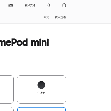
配件
技术支持
概览
技术规格
ePod mini
午夜色