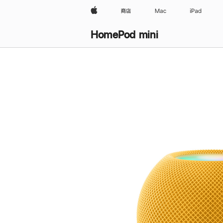
Apple
商店
Mac
iPad
HomePod mini
购
买
HomePod mini