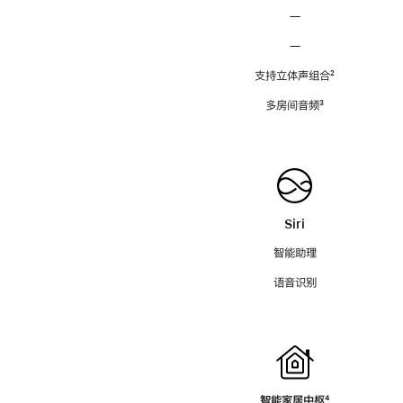
—
—
支持立体声组合
脚
²
注
多房间音频
脚
³
注
Siri
智能助理
语音识别
智能家居中枢
脚
⁴