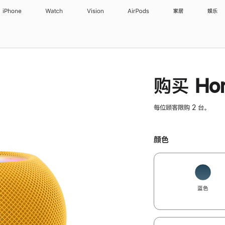
iPhone
Watch
Vision
AirPods
家居
娱乐
购买 Hom
每位顾客限购 2 台。
颜色
蓝色