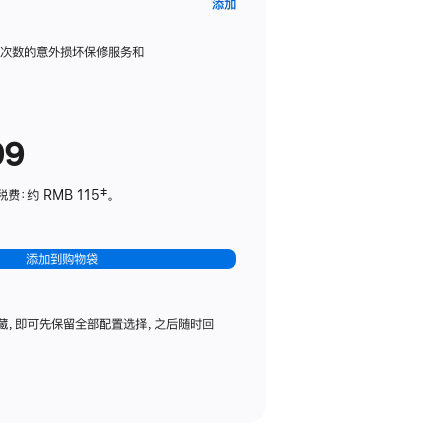
AppleCare+
添加
服
务
限次数的意外损坏保修服务和
计
划
(适
99
用
于
：约 RMB 115‡。
HomePod
mini)
添加到购物袋
藏，即可先保留全部配置选择，之后随时回