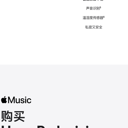
注
声音识别
脚
⁵
注
温湿度传感器
脚
⁶
注
私密又安全
购买