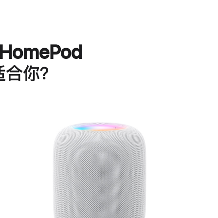
HomePod
适合你？
进
一
步
了
解
HomePod<