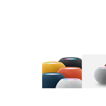
图库
图像
1