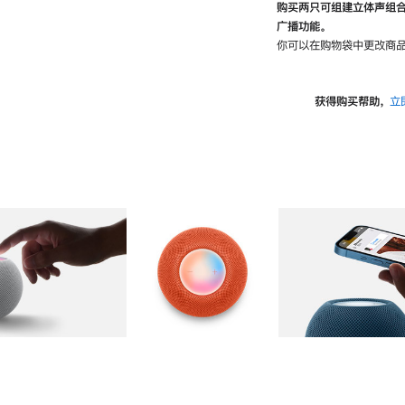
购买两只可组建立体声组
广播功能。
你可以在购物袋中更改商品
获得购买帮助，
立
图库
图像
2
图库
图像
3
图