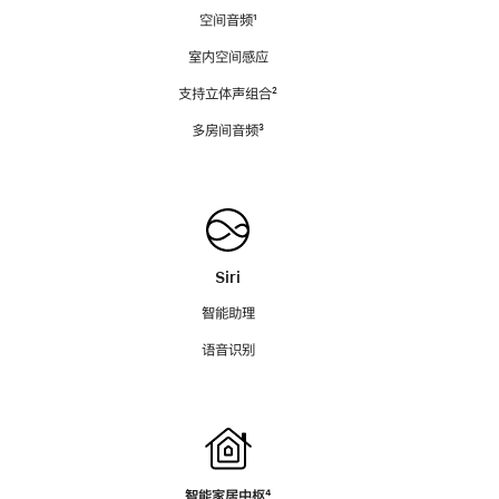
空间音频
脚
¹
注
室内空间感应
支持立体声组合
脚
²
注
多房间音频
脚
³
注
Siri
智能助理
语音识别
智能家居中枢
脚
⁴