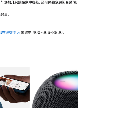
合
脚
²；多加几只放在家中各处，还可体验多‍房‍间音频
脚
³和
注
注
数量。
即在线交流
(在
或致电
400-666-8800。
新
窗
口
中
打
开)
库
图像
4
图库
图像
5