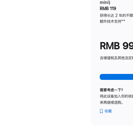
mini)
RMB 119
获得长达 2 年的不
额外技术支持
脚
**
注
RMB 9
含增值税及其他法定税费
需要考虑一下？
将此设备加入你的收
来再继续选购。
收藏