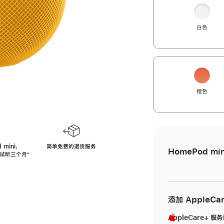
白色
橙色
 mini，
简单免费的退货服务
HomePod min
免费试听三个月
脚
⁺
注
添加 AppleCa
AppleCare+ 服