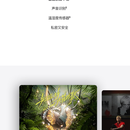
注
声音识别
脚
⁵
注
温湿度传感器
脚
⁶
注
私密又安全