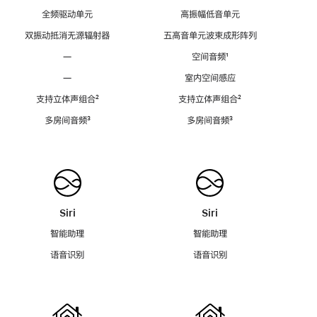
全频驱动单元
高振幅低音单元
双振动抵消无源辐射器
五高音单元波束成形阵列
—
空间音频
脚
¹
注
—
室内空间感应
支持立体声组合
脚
²
支持立体声组合
脚
²
注
注
多房间音频
脚
³
多房间音频
脚
³
注
注
Siri
Siri
智能助理
智能助理
语音识别
语音识别