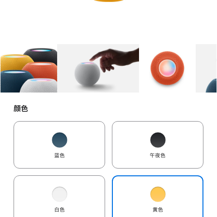
图库
图像
1
图库
图像
2
图库
图像
3
颜色
蓝色
午夜色
白色
黄色