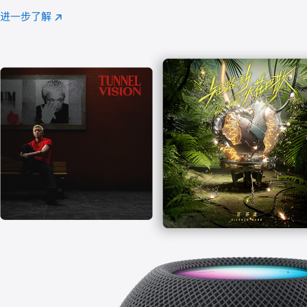
注
进一步了解
Apple
(在
Music
新
窗
口
中
打
开)