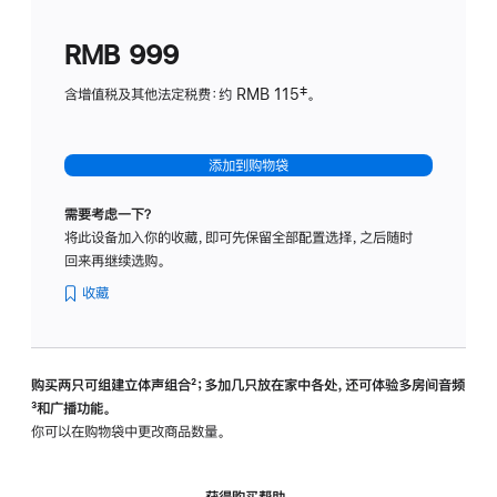
划
(适
RMB 999
用
于
含增值税及其他法定税费：约 RMB 115‡。
HomeP
mini)
添加到购物袋
需要考虑一下？
将此设备加入你的收藏，即可先保留全部配置选择，之后随时
回来再继续选购。
收藏
购买两只可组建立体声组合
脚
²；多加几只放在家中各处，还可体验多‍房‍间音频
脚
³和广播功能。
注
注
你可以在购物袋中更改商品数量。
获得购买帮助，