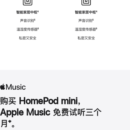
智能家居中枢
脚
⁴
智能家居中枢
脚
⁴
注
注
声音识别
脚
⁵
声音识别
脚
⁵
注
注
温湿度传感器
脚
⁶
温湿度传感器
脚
⁶
注
注
私密又安全
私密又安全
购买 HomePod mini，
Apple Music 免费试听三个
月
脚
⁺。