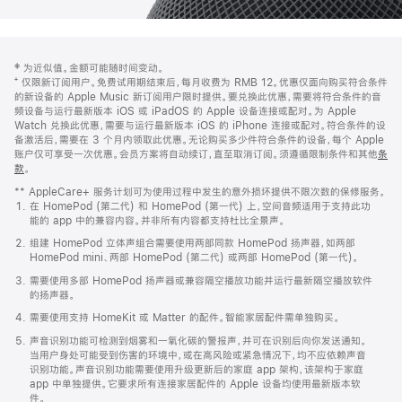
网
脚
‡ 为近似值。金额可能随时间变动。
注
页
⁺ 仅限新订阅用户。免费试用期结束后，每月收费为 RMB 12。优惠仅面向购买符合条件
页
的新设备的 Apple Music 新订阅用户限时提供。要兑换此优惠，需要将符合条件的音
频设备与运行最新版本 iOS 或 iPadOS 的 Apple 设备连接或配对。为 Apple
脚
Watch 兑换此优惠，需要与运行最新版本 iOS 的 iPhone 连接或配对。符合条件的设
备激活后，需要在 3 个月内领取此优惠。无论购买多少件符合条件的设备，每个 Apple
账户仅可享受一次优惠。会员方案将自动续订，直至取消订阅。须遵循限制条件和其他
条
款
。
(在
新
** AppleCare+ 服务计划可为使用过程中发生的意外损坏提供不限次数的保修服务。
窗
在 HomePod (第二代) 和 HomePod (第一代) 上，空间音频适用于支持此功
口
能的 app 中的兼容内容。并非所有内容都支持杜比全景声。
中
打
组建 HomePod 立体声组合需要使用两部同款 HomePod 扬声器，如两部
开)
HomePod mini、两部 HomePod (第二代) 或两部 HomePod (第一代)。
需要使用多部 HomePod 扬声器或兼容隔空播放功能并运行最新隔空播放软件
的扬声器。
需要使用支持 HomeKit 或 Matter 的配件。智能家居配件需单独购买。
声音识别功能可检测到烟雾和一氧化碳的警报声，并可在识别后向你发送通知。
当用户身处可能受到伤害的环境中，或在高风险或紧急情况下，均不应依赖声音
识别功能。声音识别功能需要使用升级更新后的家庭 app 架构，该架构于家庭
app 中单独提供。它要求所有连接家居配件的 Apple 设备均使用最新版本软
件。