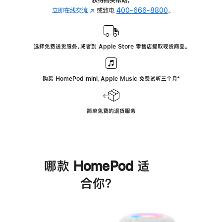
立即在线交流
(在
或致电
400-666-8800
。
新
窗
口
选择免费送货服务，或者到 Apple Store 零售店提取现货商品。
中
打
开)
购买 HomePod mini，Apple Music 免费试听三个月
脚
⁺
注
简单免费的退货服务
哪款 HomePod 适
合你？
进
一
步