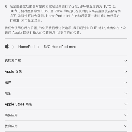
温湿度感应功能针对室内和家居场景进行了优化，即环境温度约为 15ºC 至
30ºC、相对湿度约为 30% 至 70% 的场景。在长时间以高音量播放音频等情
况下，准确性可能会降低。HomePod mini 在启动后需要一定时间对传感器进
行校准，才可显示结果。
我们会使用你所在位置，为你更快显示送货选项。我们通过你的 IP 地址，或者你在上次
访问 Apple 网站时输入的位置信息，找到了你的位置。
HomePod
购买 HomePod mini
Apple
选购及了解
Apple 钱包
账户
娱乐
Apple Store 商店
商务应用
教育应用