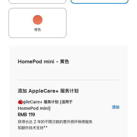
橙色
HomePod mini - 黄色
添加 AppleCare+ 服务计划
AppleCare+ 服务计划 (适用于
AppleC
添加
HomePod mini)
服
RMB 119
务
获得长达 2 年的不限次数的意外损坏保修服务
和额外技术支持
脚
**
计
注