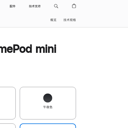
配件
技术支持
概览
技术规格
ePod mini
午夜色