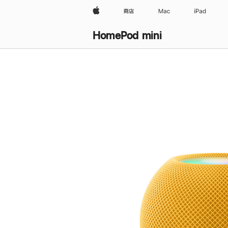
Apple
商店
Mac
iPad
HomePod mini
购
买
HomePod mini