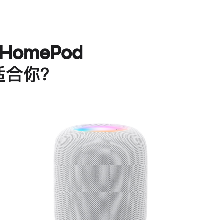
HomePod
适合你？
进
一
步
了
解
HomePod<