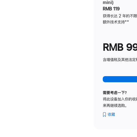
mini)
RMB 119
获得长达 2 年的不
额外技术支持
脚
**
注
RMB 9
含增值税及其他法定税费
需要考虑一下？
将此设备加入你的收
来再继续选购。
收藏