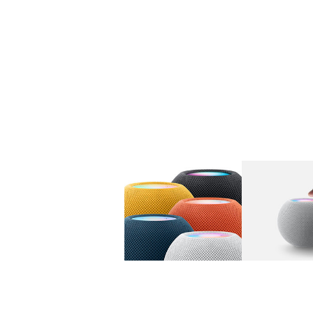
图库
图像
1