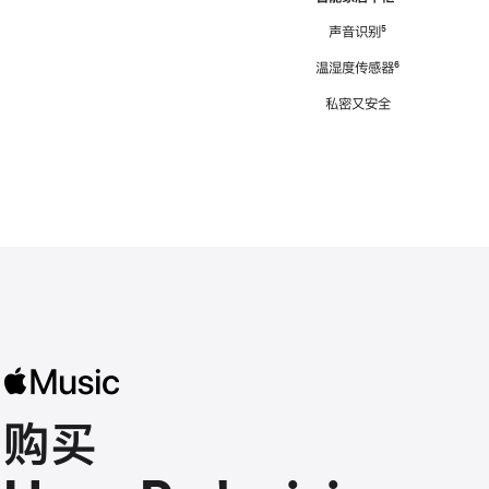
注
声音识别
脚
⁵
注
温湿度传感器
脚
⁶
注
私密又安全
购买