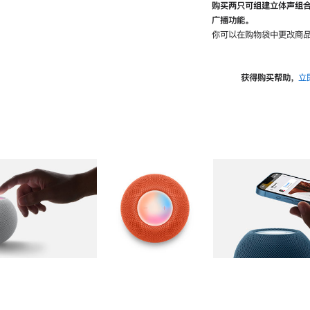
购买两只可组建立体声组
广播功能。
你可以在购物袋中更改商品
获得购买帮助，
立
图库
图像
2
图库
图像
3
图