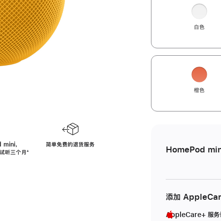
白色
橙色
 mini，
简单免费的退货服务
HomePod min
免费试听三个月
脚
⁺
注
添加 AppleCa
AppleCare+ 服