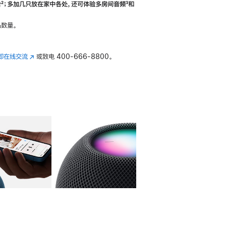
合
脚
²；多加几只放在家中各处，还可体验多‍房‍间音频
脚
³和
注
注
数量。
即在线交流
(在
或致电
400-666-8800。
新
窗
口
中
打
开)
库
图像
4
图库
图像
5