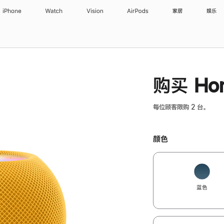
iPhone
Watch
Vision
AirPods
家居
娱乐
购买 Hom
每位顾客限购 2 台。
颜色
蓝色