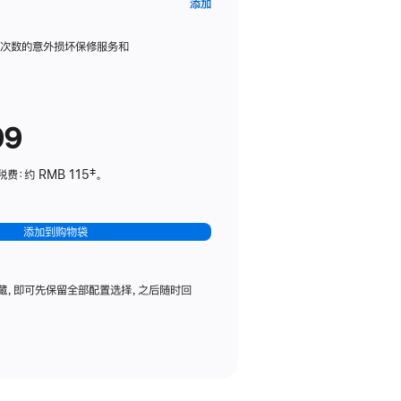
AppleCare+
添加
服
务
限次数的意外损坏保修服务和
计
划
(适
99
用
于
：约 RMB 115‡。
HomePod
mini)
添加到购物袋
藏，即可先保留全部配置选择，之后随时回