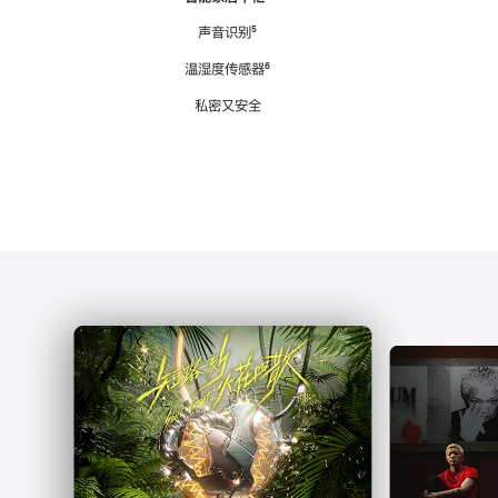
注
声音识别
脚
⁵
注
温湿度传感器
脚
⁶
注
私密又安全