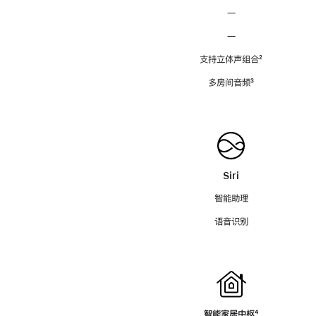
—
—
支持立体声组合
脚
²
注
多房间音频
脚
³
注
Siri
智能助理
语音识别
智能家居中枢
脚
⁴