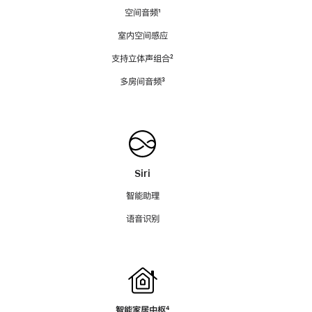
空间音频
脚
¹
注
室内空间感应
支持立体声组合
脚
²
注
多房间音频
脚
³
注
Siri
智能助理
语音识别
智能家居中枢
脚
⁴