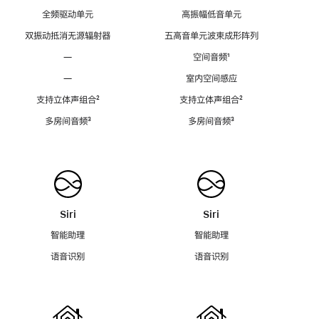
全频驱动单元
高振幅低音单元
双振动抵消无源辐射器
五高音单元波束成形阵列
—
空间音频
脚
¹
注
—
室内空间感应
支持立体声组合
脚
²
支持立体声组合
脚
²
注
注
多房间音频
脚
³
多房间音频
脚
³
注
注
Siri
Siri
智能助理
智能助理
语音识别
语音识别