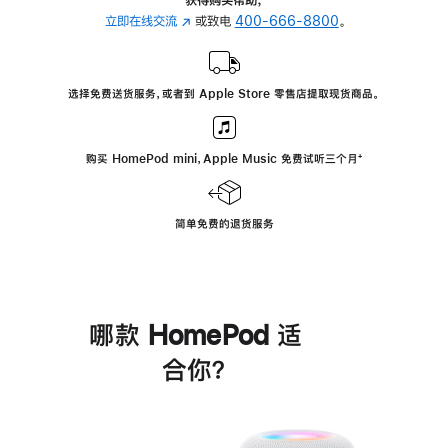
立即在线交流
(在
或致电
400-666-8800
。
新
窗
口
选择免费送货服务，或者到 Apple Store 零售店提取现货商品。
中
打
开)
购买 HomePod mini，Apple Music 免费试听三个月
脚
⁺
注
简单免费的退货服务
哪款 HomePod 适
合你？
进
一
步