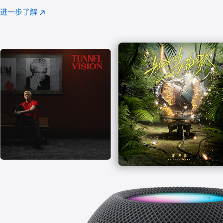
注
进一步了解
Apple
(在
Music
新
窗
口
中
打
开)