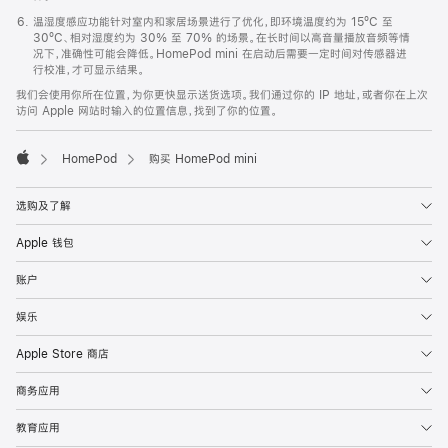
温湿度感应功能针对室内和家居场景进行了优化，即环境温度约为 15ºC 至
30ºC、相对湿度约为 30% 至 70% 的场景。在长时间以高音量播放音频等情
况下，准确性可能会降低。HomePod mini 在启动后需要一定时间对传感器进
行校准，才可显示结果。
我们会使用你所在位置，为你更快显示送货选项。我们通过你的 IP 地址，或者你在上次
访问 Apple 网站时输入的位置信息，找到了你的位置。
HomePod
购买 HomePod mini
Apple
选购及了解
Apple 钱包
账户
娱乐
Apple Store 商店
商务应用
教育应用