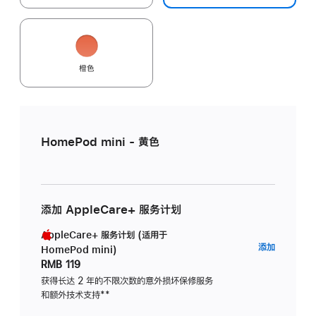
橙色
HomePod mini - 黄色
添加 AppleCare+ 服务计划
AppleCare+ 服务计划 (适用于
AppleC
添加
HomePod mini)
服
RMB 119
务
获得长达 2 年的不限次数的意外损坏保修服务
和额外技术支持
脚
**
计
注