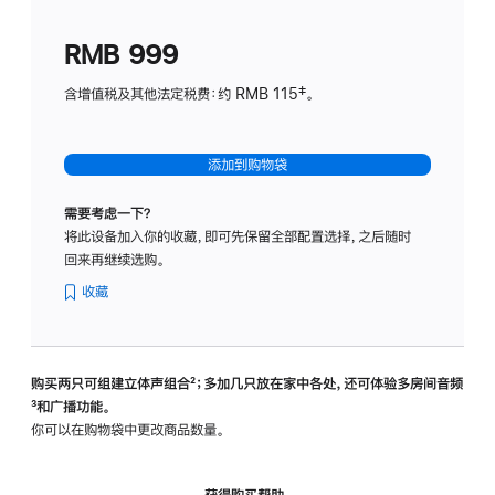
划
(适
RMB 999
用
于
含增值税及其他法定税费：约 RMB 115‡。
HomeP
mini)
添加到购物袋
需要考虑一下？
将此设备加入你的收藏，即可先保留全部配置选择，之后随时
回来再继续选购。
收藏
购买两只可组建立体声组合
脚
²；多加几只放在家中各处，还可体验多‍房‍间音频
脚
³和广播功能。
注
注
你可以在购物袋中更改商品数量。
获得购买帮助，