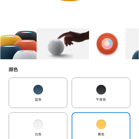
图库
图像
1
图库
图像
2
图库
图像
3
颜色
蓝色
午夜色
白色
黄色