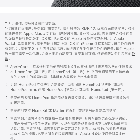
网
脚
‡ 为近似值。金额可能随时间变动。
注
页
⁺ 仅限新订阅用户。免费试用期结束后，每月收费为 RMB 12。优惠仅面向购买符合条件
页
的新设备的 Apple Music 新订阅用户限时提供。要兑换此优惠，需要将符合条件的音
频设备与运行最新版本 iOS 或 iPadOS 的 Apple 设备连接或配对。为 Apple
脚
Watch 兑换此优惠，需要与运行最新版本 iOS 的 iPhone 连接或配对。符合条件的设
备激活后，需要在 3 个月内领取此优惠。无论购买多少件符合条件的设备，每个 Apple
账户仅可享受一次优惠。会员方案将自动续订，直至取消订阅。须遵循限制条件和其他
条
款
。
(在
新
** AppleCare+ 服务计划可为使用过程中发生的意外损坏提供不限次数的保修服务。
窗
在 HomePod (第二代) 和 HomePod (第一代) 上，空间音频适用于支持此功
口
能的 app 中的兼容内容。并非所有内容都支持杜比全景声。
中
打
组建 HomePod 立体声组合需要使用两部同款 HomePod 扬声器，如两部
开)
HomePod mini、两部 HomePod (第二代) 或两部 HomePod (第一代)。
需要使用多部 HomePod 扬声器或兼容隔空播放功能并运行最新隔空播放软件
的扬声器。
需要使用支持 HomeKit 或 Matter 的配件。智能家居配件需单独购买。
声音识别功能可检测到烟雾和一氧化碳的警报声，并可在识别后向你发送通知。
当用户身处可能受到伤害的环境中，或在高风险或紧急情况下，均不应依赖声音
识别功能。声音识别功能需要使用升级更新后的家庭 app 架构，该架构于家庭
app 中单独提供。它要求所有连接家居配件的 Apple 设备均使用最新版本软
件。