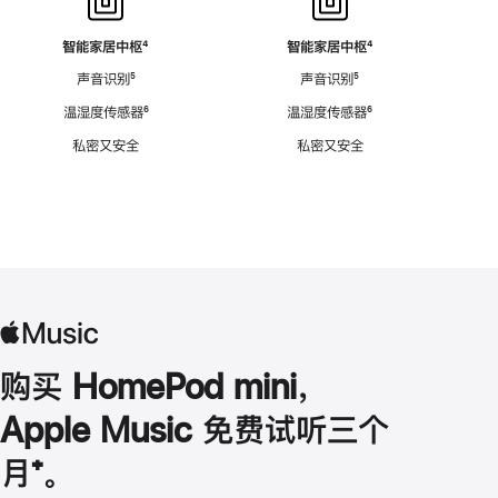
智能家居中枢
脚
⁴
智能家居中枢
脚
⁴
注
注
声音识别
脚
⁵
声音识别
脚
⁵
注
注
温湿度传感器
脚
⁶
温湿度传感器
脚
⁶
注
注
私密又安全
私密又安全
购买 HomePod mini，
Apple Music 免费试听三个
月
脚
⁺。