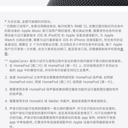
网
脚
‡ 为近似值。金额可能随时间变动。
注
页
⁺ 仅限新订阅用户。免费试用期结束后，每月收费为 RMB 12。优惠仅面向购买符合条件
页
的新设备的 Apple Music 新订阅用户限时提供。要兑换此优惠，需要将符合条件的音
频设备与运行最新版本 iOS 或 iPadOS 的 Apple 设备连接或配对。为 Apple
脚
Watch 兑换此优惠，需要与运行最新版本 iOS 的 iPhone 连接或配对。符合条件的设
备激活后，需要在 3 个月内领取此优惠。无论购买多少件符合条件的设备，每个 Apple
账户仅可享受一次优惠。会员方案将自动续订，直至取消订阅。须遵循限制条件和其他
条
款
。
(在
新
** AppleCare+ 服务计划可为使用过程中发生的意外损坏提供不限次数的保修服务。
窗
在 HomePod (第二代) 和 HomePod (第一代) 上，空间音频适用于支持此功
口
能的 app 中的兼容内容。并非所有内容都支持杜比全景声。
中
打
组建 HomePod 立体声组合需要使用两部同款 HomePod 扬声器，如两部
开)
HomePod mini、两部 HomePod (第二代) 或两部 HomePod (第一代)。
需要使用多部 HomePod 扬声器或兼容隔空播放功能并运行最新隔空播放软件
的扬声器。
需要使用支持 HomeKit 或 Matter 的配件。智能家居配件需单独购买。
声音识别功能可检测到烟雾和一氧化碳的警报声，并可在识别后向你发送通知。
当用户身处可能受到伤害的环境中，或在高风险或紧急情况下，均不应依赖声音
识别功能。声音识别功能需要使用升级更新后的家庭 app 架构，该架构于家庭
app 中单独提供。它要求所有连接家居配件的 Apple 设备均使用最新版本软
件。