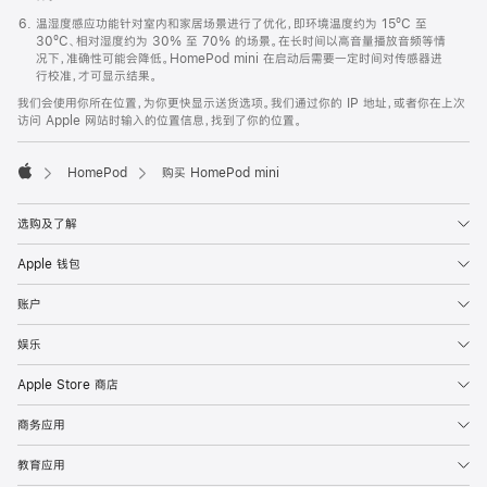
温湿度感应功能针对室内和家居场景进行了优化，即环境温度约为 15ºC 至
30ºC、相对湿度约为 30% 至 70% 的场景。在长时间以高音量播放音频等情
况下，准确性可能会降低。HomePod mini 在启动后需要一定时间对传感器进
行校准，才可显示结果。
我们会使用你所在位置，为你更快显示送货选项。我们通过你的 IP 地址，或者你在上次
访问 Apple 网站时输入的位置信息，找到了你的位置。
HomePod
购买 HomePod mini
Apple
选购及了解
Apple 钱包
账户
娱乐
Apple Store 商店
商务应用
教育应用