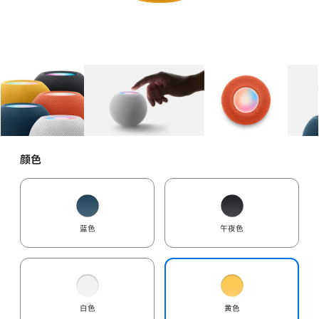
图库
图像
1
图库
图像
2
图库
图像
3
颜色
蓝色
午夜色
白色
黄色