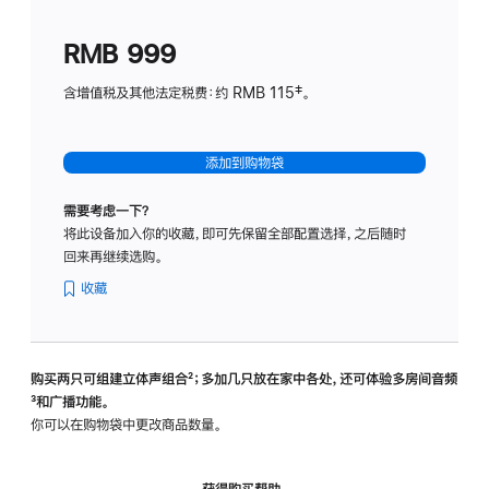
划
(适
RMB 999
用
于
含增值税及其他法定税费：约 RMB 115‡。
HomeP
mini)
添加到购物袋
需要考虑一下？
将此设备加入你的收藏，即可先保留全部配置选择，之后随时
回来再继续选购。
收藏
购买两只可组建立体声组合
脚
²；多加几只放在家中各处，还可体验多‍房‍间音频
脚
³和广播功能。
注
注
你可以在购物袋中更改商品数量。
获得购买帮助，