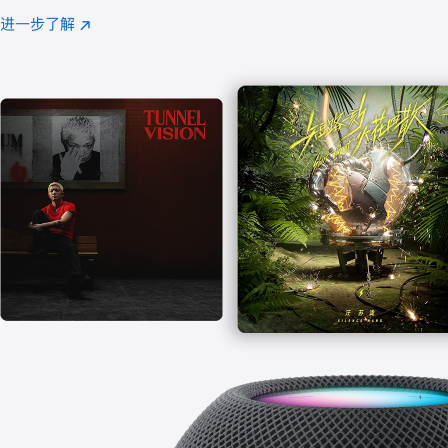
注
进一步了解
Apple
(在
Music
新
窗
口
中
打
开)