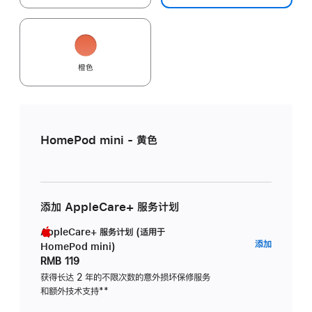
橙色
HomePod mini - 黄色
添加 AppleCare+ 服务计划
AppleCare+ 服务计划 (适用于
AppleC
添加
HomePod mini)
服
RMB 119
务
获得长达 2 年的不限次数的意外损坏保修服务
和额外技术支持
脚
**
计
注