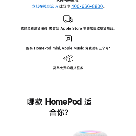
立即在线交流
(在
或致电
400-666-8800
。
新
窗
口
选择免费送货服务，或者到 Apple Store 零售店提取现货商品。
中
打
开)
购买 HomePod mini，Apple Music 免费试听三个月
脚
⁺
注
简单免费的退货服务
哪款 HomePod 适
合你？
进
一
步