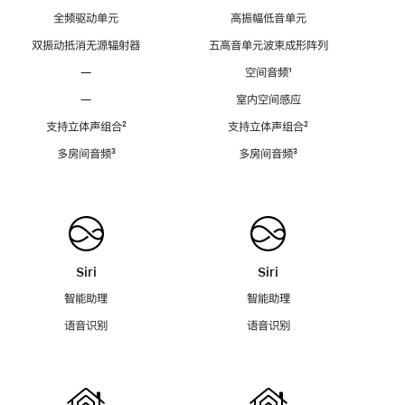
全频驱动单元
高振幅低音单元
双振动抵消无源辐射器
五高音单元波束成形阵列
—
空间音频
脚
¹
注
—
室内空间感应
支持立体声组合
脚
²
支持立体声组合
脚
²
注
注
多房间音频
脚
³
多房间音频
脚
³
注
注
Siri
Siri
智能助理
智能助理
语音识别
语音识别