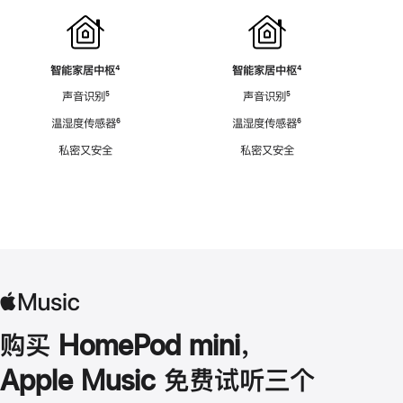
智能家居中枢
脚
⁴
智能家居中枢
脚
⁴
注
注
声音识别
脚
⁵
声音识别
脚
⁵
注
注
温湿度传感器
脚
⁶
温湿度传感器
脚
⁶
注
注
私密又安全
私密又安全
购买 HomePod mini，
Apple Music 免费试听三个