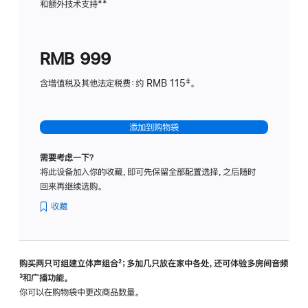
和额外技术支持
脚
**
计
注
划
(适
RMB 999
用
于
含增值税及其他法定税费：约 RMB 115‡。
HomeP
mini)
添加到购物袋
需要考虑一下？
将此设备加入你的收藏，即可先保留全部配置选择，之后随时
回来再继续选购。
收藏
购买两只可组建立体声组合
脚
²；多加几只放在家中各处，还可体验多‍房‍间音频
脚
³和广播功能。
注
注
你可以在购物袋中更改商品数量。