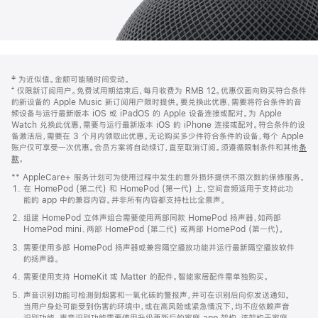
网
脚
‡ 为近似值。金额可能随时间变动。
注
页
⁺ 仅限新订阅用户。免费试用期结束后，每月收费为 RMB 12。优惠仅面向购买符合条件
页
的新设备的 Apple Music 新订阅用户限时提供。要兑换此优惠，需要将符合条件的音
频设备与运行最新版本 iOS 或 iPadOS 的 Apple 设备连接或配对。为 Apple
脚
Watch 兑换此优惠，需要与运行最新版本 iOS 的 iPhone 连接或配对。符合条件的设
备激活后，需要在 3 个月内领取此优惠。无论购买多少件符合条件的设备，每个 Apple
账户仅可享受一次优惠。会员方案将自动续订，直至取消订阅。须遵循限制条件和其他
条
款
。
(在
新
** AppleCare+ 服务计划可为使用过程中发生的意外损坏提供不限次数的保修服务。
窗
在 HomePod (第二代) 和 HomePod (第一代) 上，空间音频适用于支持此功
口
能的 app 中的兼容内容。并非所有内容都支持杜比全景声。
中
打
组建 HomePod 立体声组合需要使用两部同款 HomePod 扬声器，如两部
开)
HomePod mini、两部 HomePod (第二代) 或两部 HomePod (第一代)。
需要使用多部 HomePod 扬声器或兼容隔空播放功能并运行最新隔空播放软件
的扬声器。
需要使用支持 HomeKit 或 Matter 的配件。智能家居配件需单独购买。
声音识别功能可检测到烟雾和一氧化碳的警报声，并可在识别后向你发送通知。
当用户身处可能受到伤害的环境中，或在高风险或紧急情况下，均不应依赖声音
识别功能。声音识别功能需要使用升级更新后的家庭 app 架构，该架构于家庭