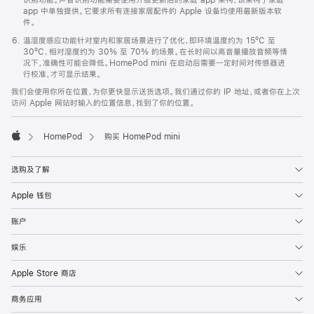
app 中单独提供。它要求所有连接家居配件的 Apple 设备均使用最新版本软
件。
温湿度感应功能针对室内和家居场景进行了优化，即环境温度约为 15ºC 至
30ºC、相对湿度约为 30% 至 70% 的场景。在长时间以高音量播放音频等情
况下，准确性可能会降低。HomePod mini 在启动后需要一定时间对传感器进
行校准，才可显示结果。
我们会使用你所在位置，为你更快显示送货选项。我们通过你的 IP 地址，或者你在上次
访问 Apple 网站时输入的位置信息，找到了你的位置。
HomePod
购买 HomePod mini
Apple
选购及了解
Apple 钱包
账户
娱乐
Apple Store 商店
商务应用