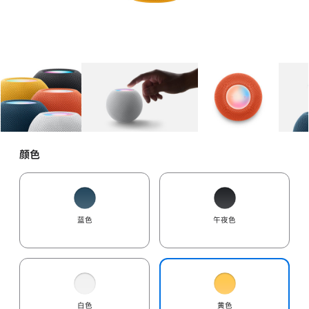
图库
图像
1
图库
图像
2
图库
图像
3
颜色
蓝色
午夜色
白色
黄色