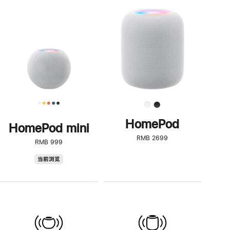
一
步
了
解
HomePod<
HomePod
HomePod mini
RMB 2699
RMB 999
HomePod
当前浏览
mini