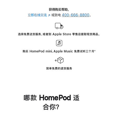
获得购买帮助，
立即在线交流
(在
或致电
400-666-8800
。
新
窗
口
选择免费送货服务，或者到 Apple Store 零售店提取现货商品。
中
打
开)
购买 HomePod mini，Apple Music 免费试听三个月
脚
⁺
注
简单免费的退货服务
哪款 HomePod 适
合你？
进