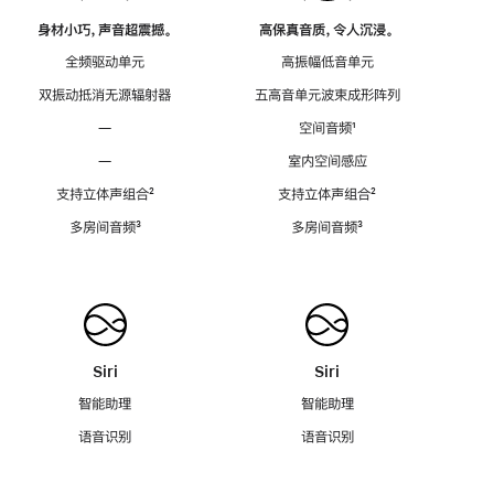
身材小巧，声音超震撼。
高保真音质，令人沉浸。
全频驱动单元
高振幅低音单元
双振动抵消无源辐射器
五高音单元波束成形阵列
—
空间音频
脚
¹
注
—
室内空间感应
支持立体声组合
脚
²
支持立体声组合
脚
²
注
注
多房间音频
脚
³
多房间音频
脚
³
注
注
Siri
Siri
智能助理
智能助理
语音识别
语音识别