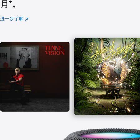
月
脚
⁺。
注
进一步了解
Apple
(在
Music
新
窗
口
中
打
开)